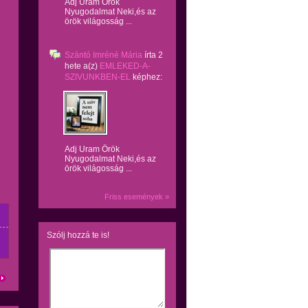
Adj Uram Örök
Nyugodalmat Neki,és az
örök világosság ...
Szántó Imréné Mária
írta
2
hete
a(z)
EMLEKED-A-
SZIVUNKBEN-EL
képhez:
Adj Uram Örök
Nyugodalmat Neki,és az
örök világosság ...
Friss események »
Szólj hozzá te is!