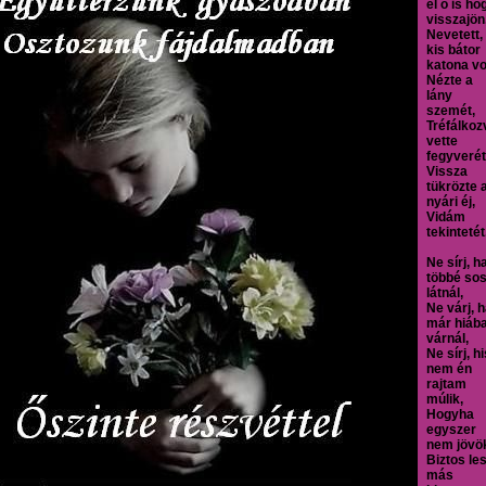
el õ is ho
visszajön
Nevetett,
kis bátor
katona vol
Nézte a
lány
szemét,
Tréfálkoz
vette
fegyverét
Vissza
tükrözte 
nyári éj,
Vidám
tekintetét
Ne sírj, h
többé so
látnál,
Ne várj, 
már hiáb
várnál,
Ne sírj, h
nem én
rajtam
múlik,
Hogyha
egyszer
nem jövö
Biztos le
más