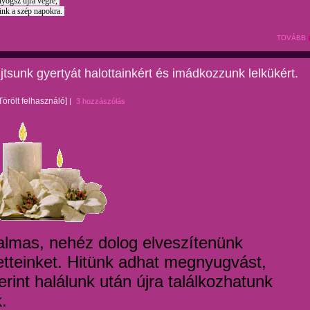
yogsz újra végre,
nk a szép napokra.
TOVÁBB
tsunk gyertyát halottainkért és imádkozzunk lelkükért.
Törölt felhasználó]
|
3 hozzászólás
almas, nehéz dolog elveszítenünk
etteinket. Hitünk adhat megnyugvást,
rint halálunk után újra találkozhatunk
.