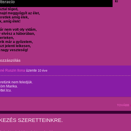
ki
ztal téged,
majd meggyógyít az élet,
retlek amíg élek,
k, amíg élek!
ár nem volt oly vidám,
 elvész a háborúban,
kerteken,
rik már a gyõzelem,
szt jelenti lelkesen,
 nagy veszteség!
hozzászólás
né Ruszin Ilona
üzente
10 éve
eretünk nem feledjük.
öm Marika.
tel.Icu.
TOVÁBB
KEZÉS SZERETTEINKRE.