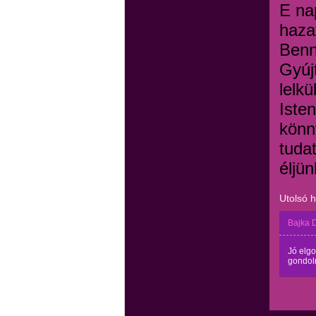
E na
haza
Benn
Gyúj
lelkü
Iste
könn
tuda
éljün
Utolsó 
Bajka 
Jó elgo
gondoln