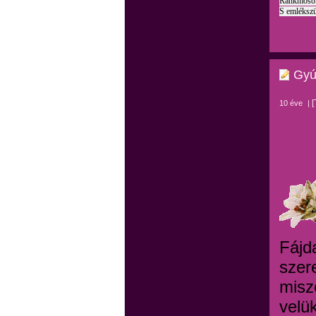
Ránkmosol
S emlékszü
Gyúj
[
10 éve
|
Fájd
szer
misze
velük