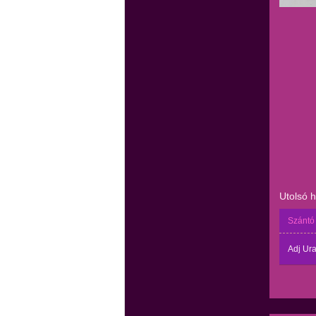
Utolsó 
Szántó
Adj Ur