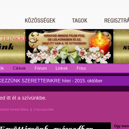
TTEINKRE
ók
Cikkek
Fórum
Linkek
Friss
EZZÜNK SZERETTEINKRE hírei - 2015. október
d itt él a szívünkbe.
Szántó Imréné Mária
|
2 hozzászólás
Úgy men