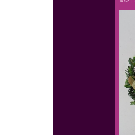
10 éve
|