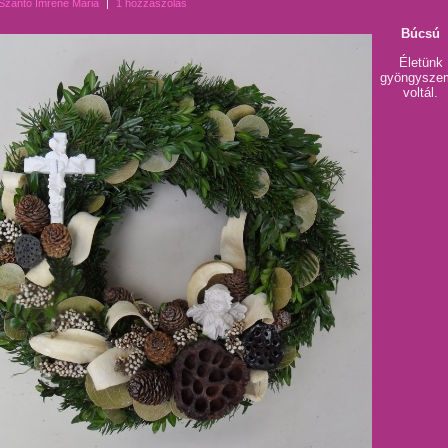
Szántó Imréné Mária
|
1 hozzászólás
Búcsú
Életünk
gyöngysze
voltál.