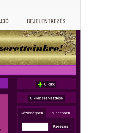
Új cikk
Cikkek szerkesztése
Közösségben
Mindenben
t