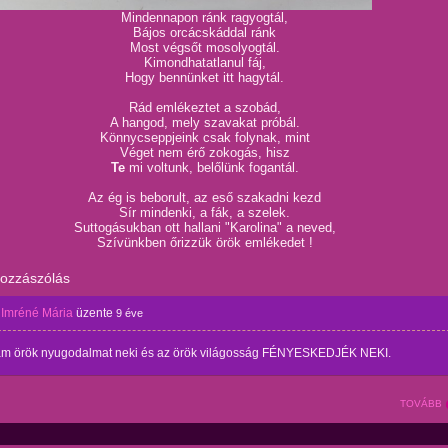
Mindennapon ránk ragyogtál,
Bájos orcácskáddal ránk
Most végsőt mosolyogtál.
Kimondhatatlanul fáj,
Hogy bennünket itt hagytál.
Rád emlékeztet a szobád,
A hangod, mely szavakat próbál.
Könnycseppjeink csak folynak, mint
Véget nem érő zokogás, hisz
Te
mi voltunk, belőlünk fogantál.
Az ég is beborult, az eső szakadni kezd
Sír mindenki, a fák, a szelek.
Suttogásukban ott hallani "Karolina" a neved,
Szívünkben őrizzük örök emlékedet !
hozzászólás
 Imréné Mária
üzente
9 éve
am örök nyugodalmat neki és az örök világosság FÉNYESKEDJÉK NEKI.
TOVÁBB