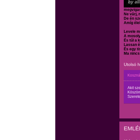
megvigas
Ne várj, 
De én sze
Amíg éle
Levele m
A mosoly
És túl a 
Lassan é
És egy ti
Ma nincs
Utolsó 
Koszná
Akit sz
Köszön
Szeretet
EMLÉ