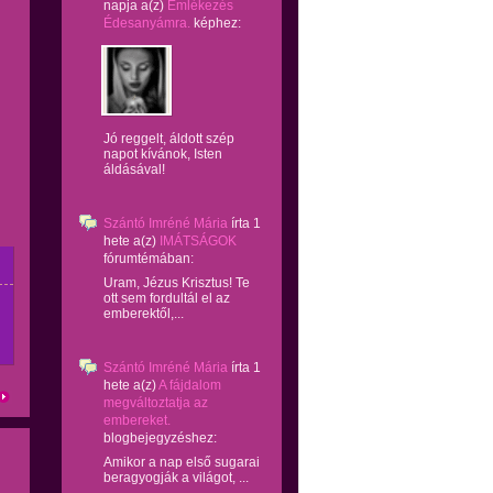
napja
a(z)
Emlékezés
Édesanyámra.
képhez:
Jó reggelt, áldott szép
napot kívánok, Isten
áldásával!
Szántó Imréné Mária
írta
1
hete
a(z)
IMÁTSÁGOK
fórumtémában:
Uram, Jézus Krisztus! Te
ott sem fordultál el az
emberektől,...
Szántó Imréné Mária
írta
1
hete
a(z)
A fájdalom
megváltoztatja az
embereket.
blogbejegyzéshez:
Amikor a nap első sugarai
beragyogják a világot, ...