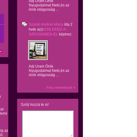
Adj Uram Örök
Nyugodalmat Neki,és az
örök világosság ...
Szántó Imréné Mária
írta
2
hete
a(z)
EMLEKED-A-
SZIVUNKBEN-EL
képhez:
Adj Uram Örök
Nyugodalmat Neki,és az
örök világosság ...
Friss események »
a
Szólj hozzá te is!
kal
álemi
ig az
ió