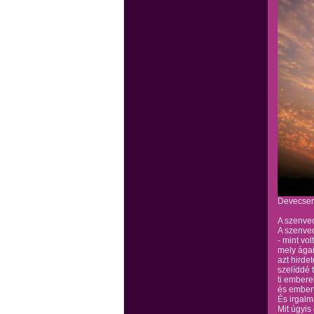
Devecser
A szenve
A szenve
- mint vol
mely ágai
azt hirde
szelíddé 
ti embere
és ember
És irgalm
Mit úgyis 