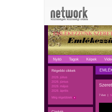
EMLÉKEZZÜNK SZERE
Nyitó
Tagok
Képek
Vide
EMLÉK
Régebbi cikkek
2026. július
2026. június
Szeret
2026. május
2026. április
7 éve
|
S
Még régebbiek
Címkék