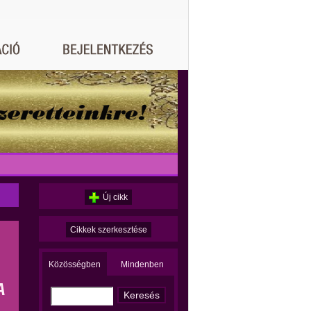
Új cikk
Cikkek szerkesztése
Közösségben
Mindenben
A