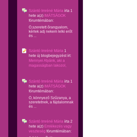
Szántó Imréné Mária
írta
1
hete
a(z)
IMÁTSÁGOK
fórumtémában:
Ó,szeretett őrangyalom,
kérlek adj nekem lelki erőt
és ...
Szántó Imréné Mária
1
hete
új blogbejegyzést írt:
Mennyei Atyánk, aki a
magasságban lakozol,
Szántó Imréné Mária
írta
1
hete
a(z)
IMÁTSÁGOK
fórumtémában:
Ó, könnyező Szűzanya, a
szeretetnek, a fájdalomnak
és ...
Szántó Imréné Mária
írta
2
hete
a(z)
Emlékezés vagy
veszteség
fórumtémában: