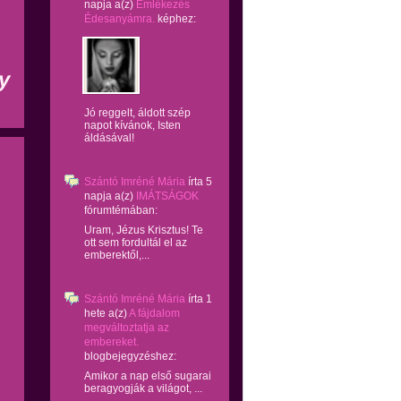
napja
a(z)
Emlékezés
Édesanyámra.
képhez:
y
Jó reggelt, áldott szép
napot kívánok, Isten
áldásával!
Szántó Imréné Mária
írta
5
napja
a(z)
IMÁTSÁGOK
fórumtémában:
Uram, Jézus Krisztus! Te
ott sem fordultál el az
emberektől,...
Szántó Imréné Mária
írta
1
hete
a(z)
A fájdalom
megváltoztatja az
embereket.
blogbejegyzéshez:
Amikor a nap első sugarai
beragyogják a világot, ...