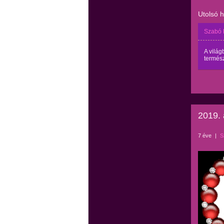
Utolsó 
Szabó 
A világ
termész
2019. 
7 éve
|
S