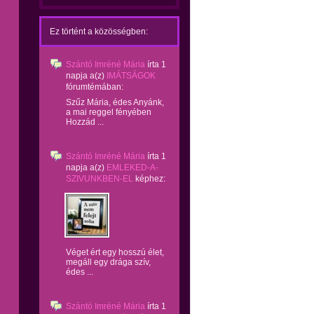
Ez történt a közösségben:
Szántó Imréné Mária
írta
1
napja
a(z)
IMÁTSÁGOK
fórumtémában:
Szűz Mária, édes Anyánk,
a mai reggel fényében
Hozzád ...
Szántó Imréné Mária
írta
1
napja
a(z)
EMLEKED-A-
SZIVUNKBEN-EL
képhez:
Véget ért egy hosszú élet,
megáll egy drága szív,
édes ...
Szántó Imréné Mária
írta
1