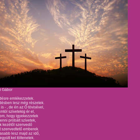
i Gábor
désre emlékezzetek.
désben lesz még részetek.
t is - , de én az Ő tövisével,
mtól szívetekig ér el,
tem, hogy igyekezzetek
tenni próbált szívetek,
k kezétől szenvedő
t szenvedtető emberek.
asabb lesz majd az idő,
együtt kel töltenetek.