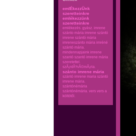
emlÉkezzÜnk
szeretteinkre
emlékezzünk
szeretteinkre
emlékezés.
gyász.
imrene
szánto mária
imrene szántó
imrene szántó mária
imreneszánto mária
imréné
szántó mária.
mindennapjaink imrene
szantó
szantó imrene mária
szeretettel.
szÃ¡ntÃ³nÃ©mÃ¡ria.
szánto imrene mária
szántó imrene maria
szántó
imrene mária.
szántónémária
szántónémária.
vers
vers a
költötől.