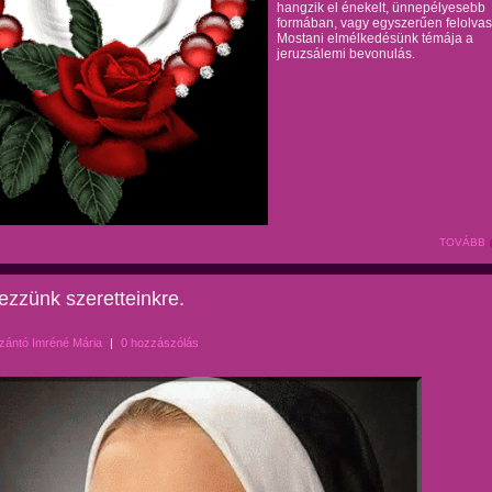
hangzik el énekelt, ünnepélyesebb
formában, vagy egyszerűen felolvas
Mostani elmélkedésünk témája a
jeruzsálemi bevonulás.
TOVÁBB
zzünk szeretteinkre.
zántó Imréné Mária
|
0 hozzászólás