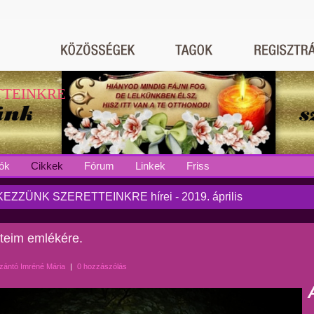
TTEINKRE
ók
Cikkek
Fórum
Linkek
Friss
EZZÜNK SZERETTEINKRE hírei - 2019. április
teim emlékére.
zántó Imréné Mária
|
0 hozzászólás