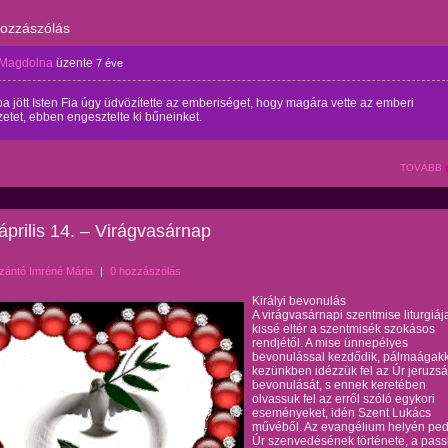
hozzászólás
Magdolna
üzente
7 éve
ba jött Isten Fia úgy üdvözítette az emberiséget, hogy magára vette az emberi
etet, ebben engesztelte ki bűneinket.
TOVÁBB
április 14. – Virágvasárnap
zántó Imréné Mária
|
0 hozzászólás
Királyi bevonulás
A virágvasárnapi szentmise liturgiáj
kissé eltér a szentmisék szokásos
rendjétől. A mise ünnepélyes
bevonulással kezdődik, pálmaágak
kezünkben idézzük fel az Úr jeruzs
bevonulását, s ennek keretében
olvassuk fel az erről szóló egykori
eseményeket, idén Szent Lukács
művéből. Az evangélium helyén ped
Úr szenvedésének története, a pass