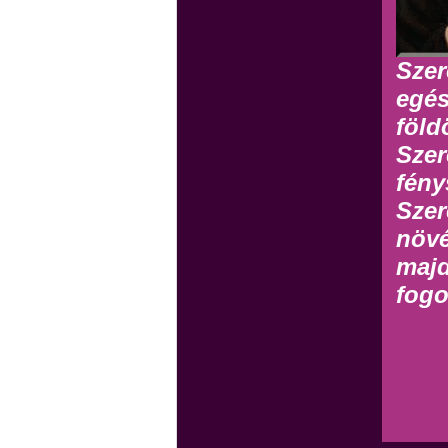
Szer
egés
föld
Szer
fény
Szer
növé
majd
fogo