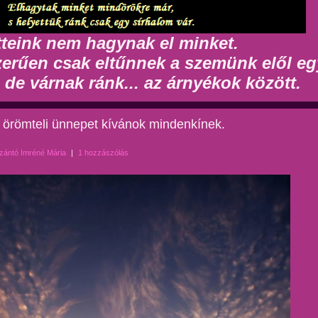
tteink nem hagynak el minket.
erűen csak eltűnnek a szemünk elől eg
, de várnak ránk... az árnyékok között.
, örömteli ünnepet kívánok mindenkínek.
zántó Imréné Mária
|
1 hozzászólás