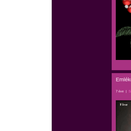
Emléke
7 éve
|
S