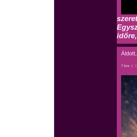
szere
Egysz
időre
Áldott
7 éve
|
S