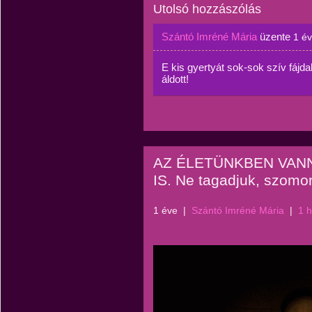
Utolsó hozzászólás
Szántó Imréné Mária
üzente
1 é
E kis gyertyát sok-sok szív fájd
áldott!
AZ ÉLETÜNKBEN VA
IS. Ne tagadjuk, szomo
1 éve
|
Szántó Imréné Mária
|
1 