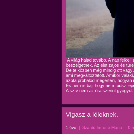
A világ halad tovább. A nap felkel
beszélgetnek. Az élet zajos és tür
De te közben még mindig ott vagy…
ami megváltoztatott. Amikor valaki, a
azóta próbálod megérteni, hogyan i
És nem is baj, hogy nem tudsz lépés
A szív nem az óra szerint gyógyul.
Vigasz a léleknek.
1 éve
|
Szántó Imréné Mária
|
0 