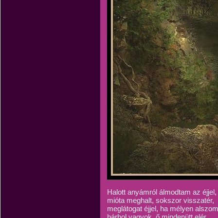
Halott anyámról álmodtam az éjjel,
mióta meghalt, sokszor visszatér,
meglátogat éjjel, ha mélyen alszom
bárhol vagyok, ő mindenütt elér.