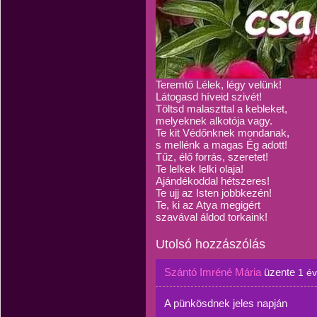
Teremtő Lélek, légy velünk!
Látogasd híveid szivét!
Töltsd malaszttal a kebleket,
melyeknek alkotója vagy.
Te kit Védőnknek mondanak,
s mellénk a magas Ég adott!
Tűz, élő forrás, szeretet!
Te lelkek lelki olaja!
Ajándékoddal hétszeres!
Te ujj az Isten jobbkezén!
Te, ki az Atya megigért
szavával áldod torkaink!
Utolsó hozzászólás
Szántó Imréné Mária
üzente
1 é
A pünkösdnek jeles napján