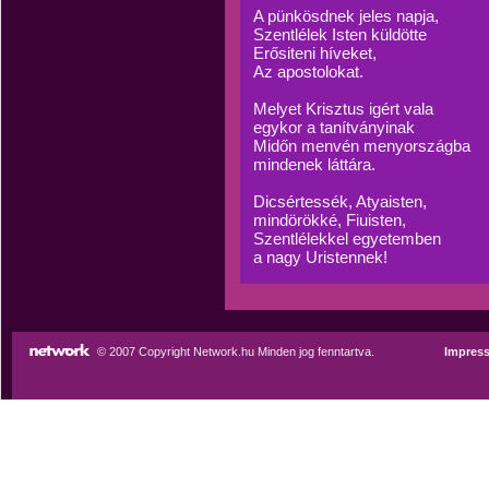
A pünkösdnek jeles napja,
Szentlélek Isten küldötte
Erősiteni híveket,
Az apostolokat.
Melyet Krisztus igért vala
egykor a tanítványinak
Midőn menvén menyországba
mindenek láttára.
Dicsértessék, Atyaisten,
mindörökké, Fiuisten,
Szentlélekkel egyetemben
a nagy Uristennek!
© 2007 Copyright Network.hu Minden jog fenntartva.
Impres