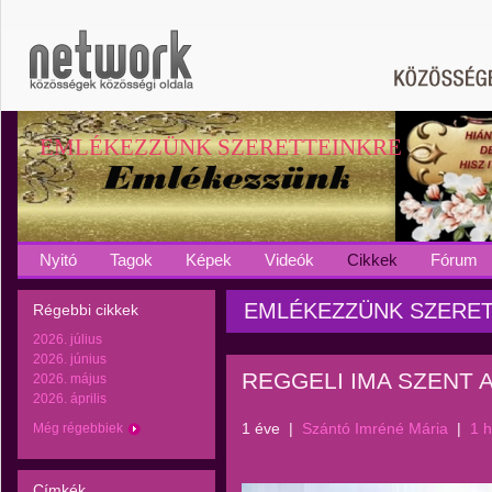
EMLÉKEZZÜNK SZERETTEINKRE
Nyitó
Tagok
Képek
Videók
Cikkek
Fórum
EMLÉKEZZÜNK SZERETTEI
Régebbi cikkek
2026. július
2026. június
REGGELI IMA SZENT 
2026. május
2026. április
1 éve
|
Szántó Imréné Mária
|
1 
Még régebbiek
Címkék