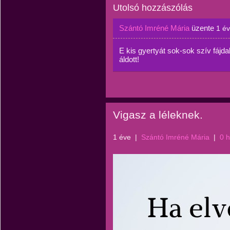
Utolsó hozzászólás
Szántó Imréné Mária
üzente
1 é
E kis gyertyát sok-sok szív fájd
áldott!
Vigasz a léleknek.
1 éve
|
Szántó Imréné Mária
|
0 