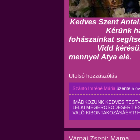
Kedves Szent Antal
Kérünk hall
fohászainkat segíts
Vidd kérésünket
mennyei Atya elé.
Utolsó hozzászólás
Szántó Imréné Mária
üzente
5 é
IMÁDKOZUNK KEDVES TEST
LELKI MEGERŐSÖDÉSÉRT ÉS 
VALÓ KIBONTAKOZÁSÁÉRT! 
Várnai Zseni: Mama!