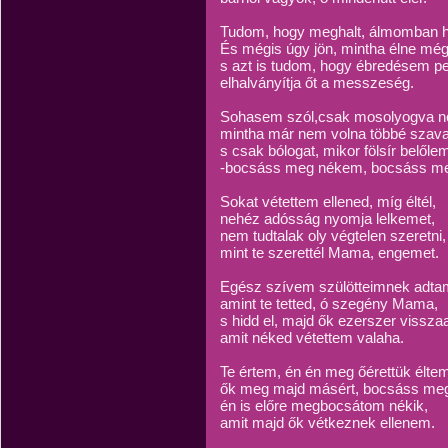
Tudom, hogy meghalt, álmomban h
És mégis úgy jön, mintha élne még
s azt is tudom, hogy ébredésem p
elhalványítja őt a messzeség.
Sohasem szól,csak mosolyogva n
mintha már nem volna többé szava
s csak bólogat, mikor fölsír belőle
-bocsáss meg nékem, bocsáss m
Sokat vétettem ellened, míg éltél,
nehéz adósság nyomja lelkemet,
nem tudtalak oly végtelen szeretni,
mint te szerettél Mama, engemet.
Egész szívem szülötteimnek adta
amint te tetted, ó szegény Mama,
s hidd el, majd ők ezerszer vissza
amit néked vétettem valaha.
Te értem, én én meg őérettük élte
ők meg majd másért, bocsáss me
én is előre megbocsátom nékik,
amit majd ők vétkeznek ellenem.