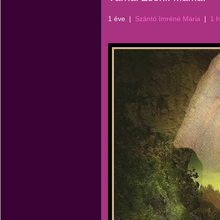
1 éve
|
Szántó Imréné Mária
|
1 