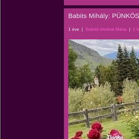
Babits Mihály: PÜNK
1 éve
|
Szántó Imréné Mária
|
1 