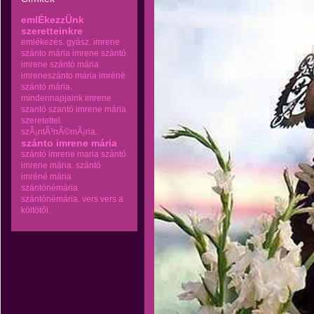
emlÉkezzÜnk
szeretteinkre
emlékezés.
gyász.
imrene
szánto mária
imrene szántó
imrene szántó mária
imreneszánto mária
imréné
szántó mária.
mindennapjaink imrene
szantó
szantó imrene mária
szeretettel.
szÃ¡ntÃ³nÃ©mÃ¡ria.
szánto imrene mária
szántó imrene maria
szántó
imrene mária.
szántó
imréné mária
szántónémária
szántónémária.
vers
vers a
költötől.