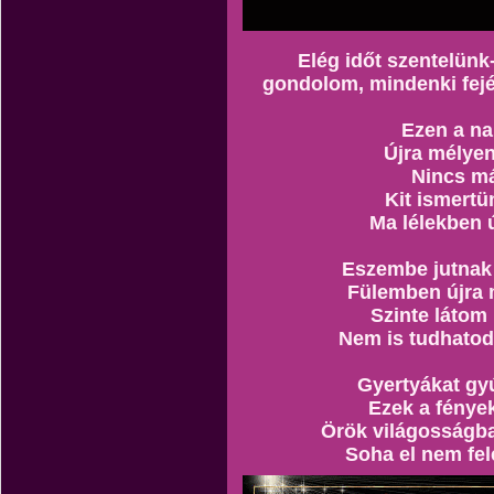
Elég időt szentelünk
gondolom, mindenki fejéb
Ezen a n
Újra mélyen
Nincs má
Kit ismertü
Ma lélekben ú
Eszembe jutnak 
Fülemben újra 
Szinte láto
Nem is tudhatod
Gyertyákat gy
Ezek a fénye
Örök világosságb
Soha el nem fel