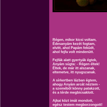
Régen, mikor kicsi voltam,
Édesanyám kezét fogtam,
elvitt, ahol Papám feküdt,
ahol fejfa volt mindenütt.
Fejfák alatt gyertyák égtek,
Anyám súgta: - Régen éltek!
Éltek, de már itt alszanak,
eltemetve, itt nyugszanak.
A sírkertben lázban égtem,
ahogy Anyám arcát néztem -
a szeméből könny patakzott,
és a térde megbicsaklott.
Ajkai közt imát mondott,
egész testem megborzongott!