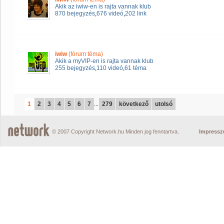
Akik az iwiw-en is rajta vannak klub
870 bejegyzés
,
676 videó
,
202 link
iwiw
(fórum téma)
Akik a myVIP-en is rajta vannak klub
255 bejegyzés
,
110 videó
,
61 téma
1
2
3
4
5
6
7
...
279
következő
utolsó
© 2007 Copyright Network.hu Minden jog fenntartva.
Impress