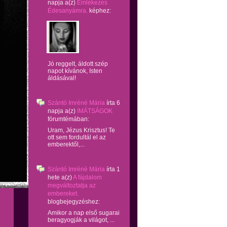
napja
a(z)
Emlékezés
Édesanyámra.
képhez:
Jó reggelt, áldott szép
napot kívánok, Isten
áldásával!
Szántó Imréné Mária
írta
6
napja
a(z)
IMÁTSÁGOK
fórumtémában:
Uram, Jézus Krisztus! Te
ott sem fordultál el az
emberektől,...
Szántó Imréné Mária
írta
1
hete
a(z)
A fájdalom
megváltoztatja az
embereket.
blogbejegyzéshez:
Amikor a nap első sugarai
beragyogják a világot, ...