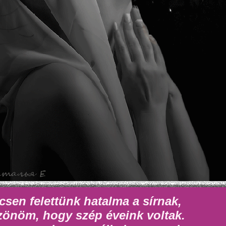
csen felettünk hatalma a sírnak,
önöm, hogy szép éveink voltak.