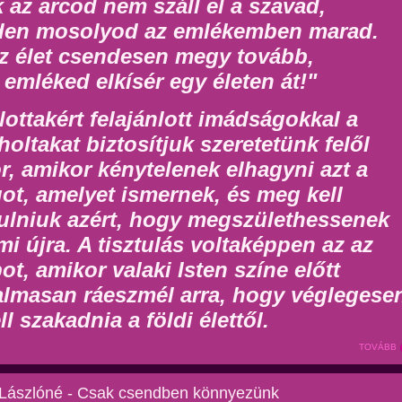
 az arcod nem száll el a szavad,
den mosolyod az emlékemben marad.
z élet csendesen megy tovább,
 emléked elkísér egy életen át!"
lottakért felajánlott imádságokkal a
oltakat biztosítjuk szeretetünk felől
r, amikor kénytelenek elhagyni azt a
got, amelyet ismernek, és meg kell
tulniuk azért, hogy megszülethessenek
mi újra. A tisztulás voltaképpen az az
pot, amikor valaki Isten színe előtt
almasan ráeszmél arra, hogy véglegese
ll szakadnia a földi élettől.
TOVÁBB
 Lászlóné - Csak csendben könnyezünk