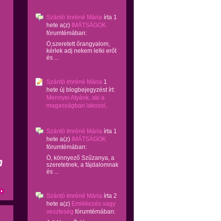
Szántó Imréné Mária
írta
1
hete
a(z)
IMÁTSÁGOK
fórumtémában:
Ó,szeretett őrangyalom,
kérlek adj nekem lelki erőt
és ...
Szántó Imréné Mária
1
hete
új blogbejegyzést írt:
Mennyei Atyánk, aki a
magasságban lakozol,
Szántó Imréné Mária
írta
1
hete
a(z)
IMÁTSÁGOK
fórumtémában:
Ó, könnyező Szűzanya, a
n
szeretetnek, a fájdalomnak
és ...
Szántó Imréné Mária
írta
2
hete
a(z)
Emlékezés vagy
veszteség
fórumtémában: