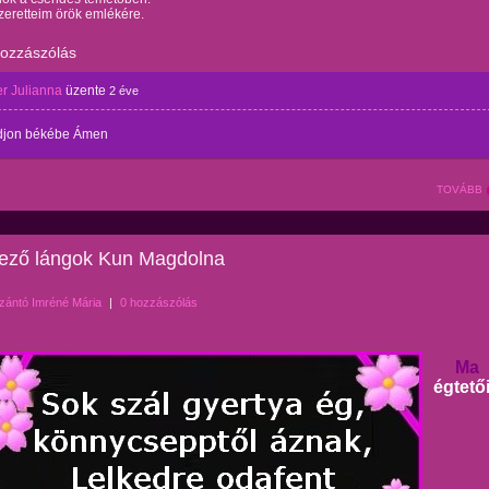
zeretteim örök emlékére.
hozzászólás
r Julianna
üzente
2 éve
jon békébe Ámen
TOVÁBB
ező lángok Kun Magdolna
zántó Imréné Mária
|
0 hozzászólás
Ma
égtető