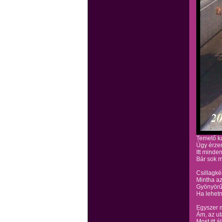
Temető k
Úgy érzem
Itt minde
Bár sok 
Csillagké
Mintha az 
Gyönyörű
Ha lehetn
Egyszer 
Ám, az ut
Most itt 