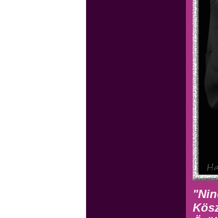
"Nin
Kösz