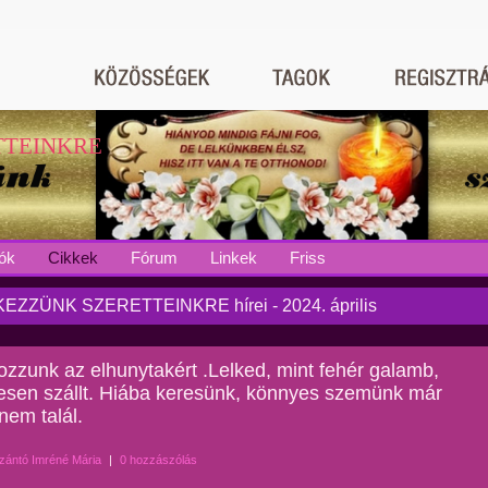
TTEINKRE
ók
Cikkek
Fórum
Linkek
Friss
EZZÜNK SZERETTEINKRE hírei - 2024. április
zzunk az elhunytakért .Lelked, mint fehér galamb,
sen szállt. Hiába keresünk, könnyes szemünk már
nem talál.
zántó Imréné Mária
|
0 hozzászólás