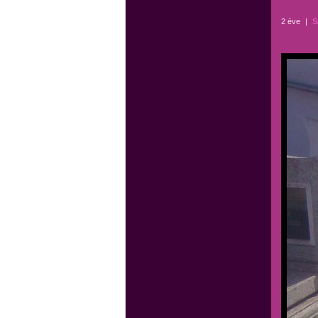
2 éve
|
S