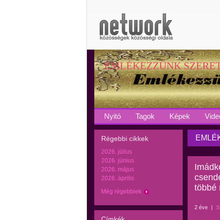
EMLÉKEZZÜNK SZERE
Nyitó
Tagok
Képek
Vide
EMLÉK
Régebbi cikkek
2026. július
2026. június
Imádko
2026. május
csende
2026. április
többé 
Még régebbiek
2 éve
|
S
Címkék