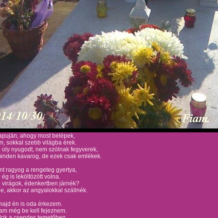
apuján, ahogy most belépek,
, sokkal szebb világba érek.
n oly nyugodt, nem szólnak fegyverek,
minden kavarog, de ezek csak emlékek.
nt ragyog a rengeteg gyertya,
ég is leköltözött volna.
 virágok, édenkertben járnék?
e, akkor az angyalokkal szállnék.
majd én is oda érkezem.
am még be kell fejeznem.
állok a csendes temetőben.