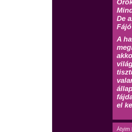
Örök
Min
De a
Fájó
A ha
megh
akko
vilá
tisz
vala
álla
fájd
el ke
Átyim