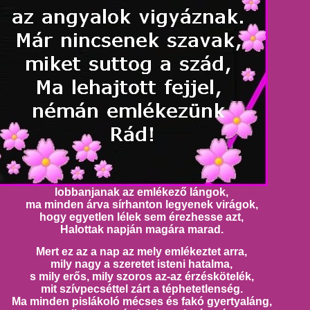
lobbanjanak az emlékező lángok,
ma minden árva sírhanton legyenek virágok,
hogy egyetlen lélek sem érezhesse azt,
Halottak napján magára marad.
Mert ez az a nap az mely emlékeztet arra,
mily nagy a szeretet isteni hatalma,
s mily erős, mily szoros az-az érzéskötelék,
mit szívpecséttel zárt a téphetetlenség.
Ma minden pislákoló mécses és fakó gyertyaláng,