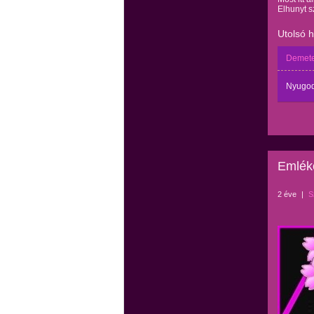
Elhunyt s
Utolsó 
Demete
Nyugod
Emlék
2 éve
|
S