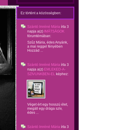
Ez történt a közösségben:
Szántó Imréné Mária
írta
3
napja
a(z)
IMÁTSÁGOK
fórumtémában:
Szűz Mária, édes Anyánk,
a mai reggel fényében
Hozzád ...
Szántó Imréné Mária
írta
3
napja
a(z)
EMLEKED-A-
SZIVUNKBEN-EL
képhez:
Véget ért egy hosszú élet,
megáll egy drága szív,
édes ...
Szántó Imréné Mária
írta
3