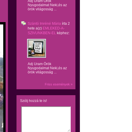
Adj Uram Örök
Nyugodalmat Neki,és az
örök világosság ...
Szántó Imréné Mária
írta
2
hete
a(z)
EMLEKED-A-
SZIVUNKBEN-EL
képhez:
Adj Uram Örök
Nyugodalmat Neki,és az
örök világosság ...
Friss események »
Szólj hozzá te is!