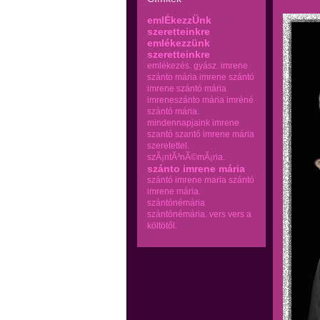
emlÉkezzÜnk
szeretteinkre
emlékezzünk
szeretteinkre
emlékezés.
gyász.
imrene
szánto mária
imrene szántó
imrene szántó mária
imreneszánto mária
imréné
szántó mária.
mindennapjaink imrene
szantó
szantó imrene mária
szeretettel.
szÃ¡ntÃ³nÃ©mÃ¡ria.
szánto imrene mária
szántó imrene maria
szántó
imrene mária.
szántónémária
szántónémária.
vers
vers a
költötől.