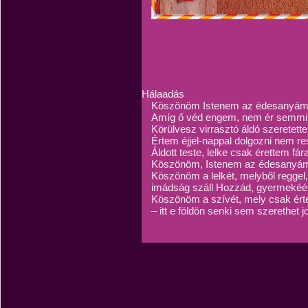
Hálaadás
Köszönöm Istenem az édesanyám
Amíg ő véd engem, nem ér semmi 
Körülvesz virrasztó áldó szeretettel
Értem éjjel-nappal dolgozni nem res
Áldott teste, lelke csak érettem fár
Köszönöm, Istenem az édesanyám
Köszönöm a lelkét, melyből reggel,
imádság száll Hozzád, gyermekéér
Köszönöm a szívét, mely csak ér
– itt e földön senki sem szerethet j