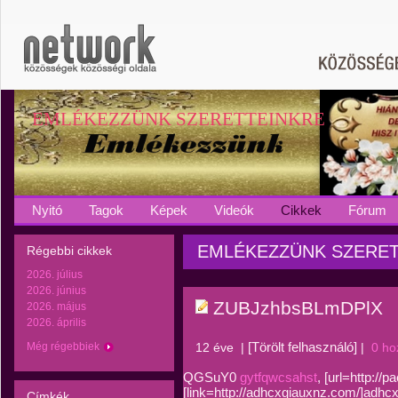
EMLÉKEZZÜNK SZERETTEINKRE
Nyitó
Tagok
Képek
Videók
Cikkek
Fórum
EMLÉKEZZÜNK SZERETTEI
Régebbi cikkek
2026. július
2026. június
ZUBJzhbsBLmDPlX
2026. május
2026. április
[Törölt felhasználó]
Még régebbiek
12 éve
|
|
0 ho
QGSuY0
gytfqwcsahst
, [url=http://
[link=http://adhcxgiauxnz.com/]adhcx
Címkék