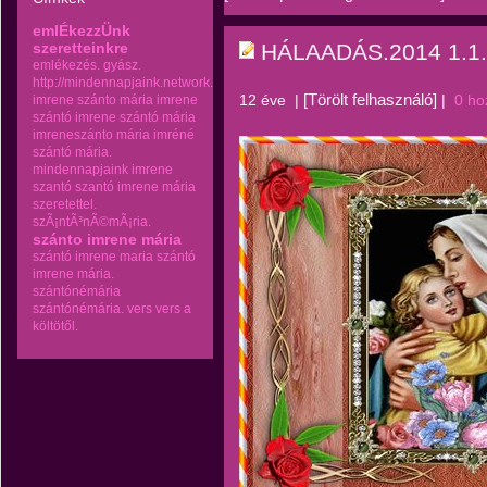
emlÉkezzÜnk
szeretteinkre
HÁLAADÁS.2014 1.1.
emlékezés.
gyász.
http://mindennapjaink.network.hu
[Törölt felhasználó]
12 éve
|
|
0 ho
imrene szánto mária
imrene
szántó
imrene szántó mária
imreneszánto mária
imréné
szántó mária.
mindennapjaink imrene
szantó
szantó imrene mária
szeretettel.
szÃ¡ntÃ³nÃ©mÃ¡ria.
szánto imrene mária
szántó imrene maria
szántó
imrene mária.
szántónémária
szántónémária.
vers
vers a
költötől.