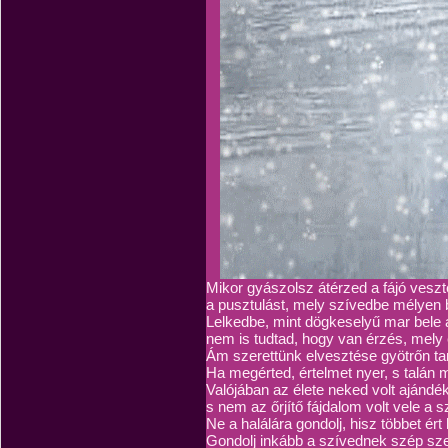
Mikor gyászolsz átérzed a fájó veszt
a pusztulást, mely szívedbe mélyen b
Lelkedbe, mint dögkeselyű mar bele 
nem is tudtad, hogy van érzés, mely e
Ám szerettünk elvesztése gyötrőn ta
Ha megérted, értelmet nyer, s talán
Valójában az élete neked volt ajándék
s nem az őrjítő fájdalom volt vele a 
Ne a halálára gondolj, hisz többet ért 
Gondolj inkább a szívednek szép sze