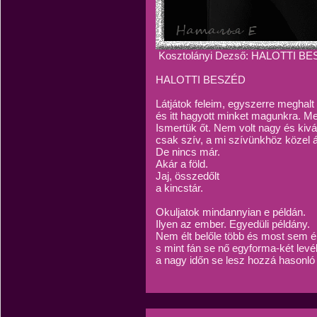
Kosztolányi Dezső: HALOTTI B
HALOTTI BESZÉD
Látjátok feleim, egyszerre meghalt
és itt hagyott minket magunkra. Me
Ismertük őt. Nem volt nagy és kivá
csak szív, a mi szívünkhöz közel á
De nincs már.
Akár a föld.
Jaj, összedőlt
a kincstár.
Okuljatok mindannyian e példán.
Ilyen az ember. Egyedüli példány.
Nem élt belőle több és most sem é
s mint fán se nő egyforma-két levél
a nagy időn se lesz hozzá hasonló