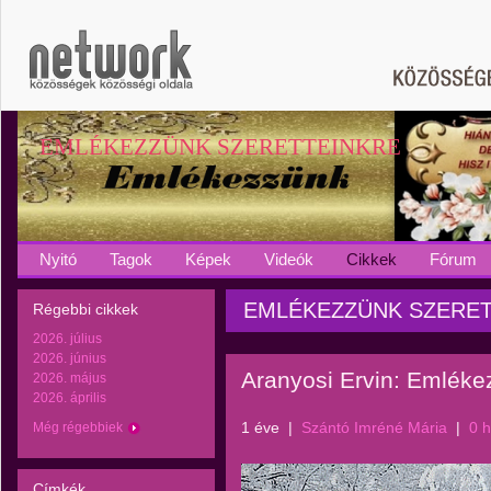
EMLÉKEZZÜNK SZERETTEINKRE
Nyitó
Tagok
Képek
Videók
Cikkek
Fórum
EMLÉKEZZÜNK SZERETTEI
Régebbi cikkek
2026. július
2026. június
Aranyosi Ervin: Emléke
2026. május
2026. április
1 éve
|
Szántó Imréné Mária
|
0 
Még régebbiek
Címkék