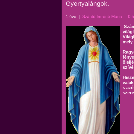
Gyertyalángok.
1 éve
|
Szántó Imréné Mária
|
0 
Szám
világ
Világ
mely 
Ragyo
fénye
ölelj
szívé
Hisze
valak
s azé
szere