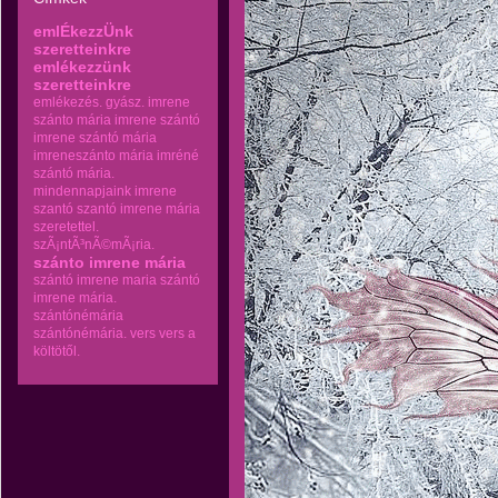
emlÉkezzÜnk
szeretteinkre
emlékezzünk
szeretteinkre
emlékezés.
gyász.
imrene
szánto mária
imrene szántó
imrene szántó mária
imreneszánto mária
imréné
szántó mária.
mindennapjaink imrene
szantó
szantó imrene mária
szeretettel.
szÃ¡ntÃ³nÃ©mÃ¡ria.
szánto imrene mária
szántó imrene maria
szántó
imrene mária.
szántónémária
szántónémária.
vers
vers a
költötől.