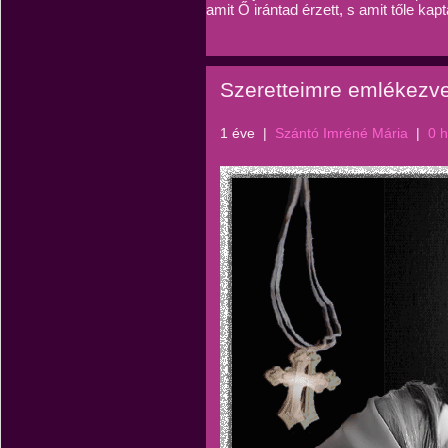
amit Ő irántad érzett, s amit tőle kapt
Szeretteimre emlékezve.
1 éve
|
Szántó Imréné Mária
|
0 