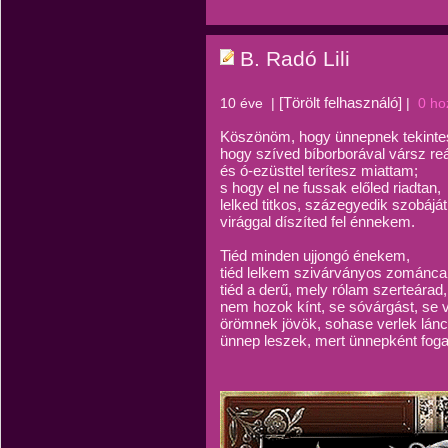
B. Radó Lili
[Törölt felhasználó]
10 éve
|
|
0 ho
Köszönöm, hogy ünnepnek tekinte
hogy szíved bíborborával vársz r
és ó-ezüsttel terítesz miattam;
s hogy el ne fussak előled riadtan,
lelked titkos, százegyedik szobáját
virággal díszíted fel énnekem.
Tiéd minden ujjongó énekem,
tiéd lelkem szivárványos zománca
tiéd a derű, mely rólam szerteárad,
nem hozok kínt, se sóvárgást, se 
örömnek jövök, sohase verlek lánc
ünnep leszek, mert ünnepként foga