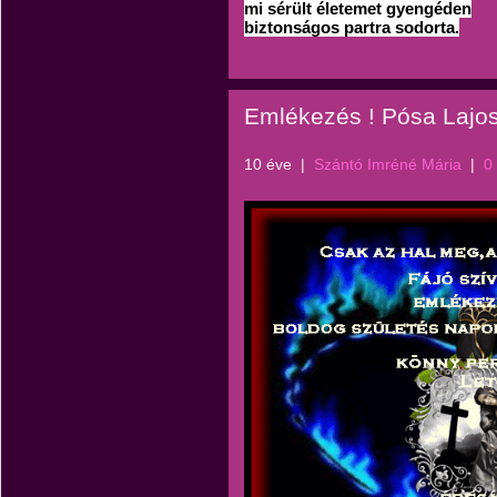
mi sérült életemet gyengéden
biztonságos partra sodorta.
Emlékezés ! Pósa Lajos
10 éve
|
Szántó Imréné Mária
|
0