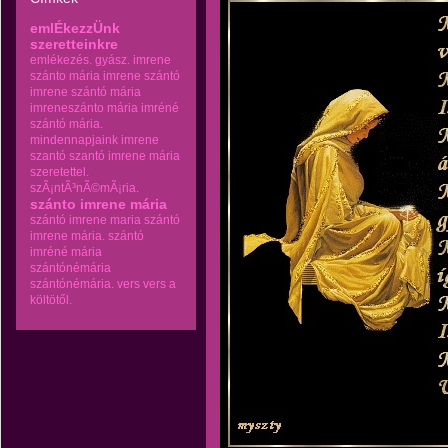
emlÉkezzÜnk
szeretteinkre
emlékezés.
gyász.
imrene
szánto mária
imrene szántó
imrene szántó mária
imreneszánto mária
imréné
szántó mária.
mindennapjaink imrene
szantó
szantó imrene mária
szeretettel.
szÃ¡ntÃ³nÃ©mÃ¡ria.
szánto imrene mária
szántó imrene maria
szántó
imrene mária.
szántó
imréné mária
szántónémária
szántónémária.
vers
vers a
költötől.