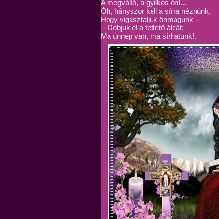
A megváltó, a gyilkos ón!...
Óh, hányszor kell a sírra néznünk,
Hogy vigasztaljuk önmagunk --
-- Dobjuk el a tettető álcát:
Ma ünnep van, ma sírhatunk!.