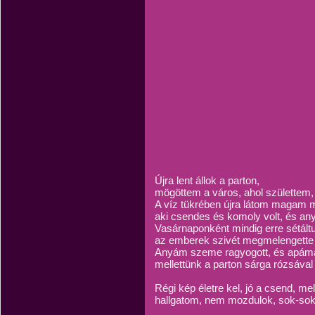
Újra lent állok a parton,
mögöttem a város, ahol születtem, 
A víz tükrében újra látom magam m
aki csendes és komoly volt, és an
Vasárnaponként mindig erre sétált
az emberek szivét megmelengette 
Anyám szeme ragyogott, és apámat
mellettünk a parton sárga rózsával 
Régi kép életre kel, jó a csend, mel
hallgatom, nem mozdulok, sok-sok 