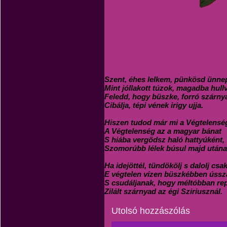
Szent, éhes lelkem, pünkösd ünne
Mint jóllakott túzok, magadba hull
Feledd, hogy büszke, forró szárny
Cibálja, tépi vének irigy ujja.
Hiszen tudod már mi a Végtelensé
A Végtelenség az a magyar bánat
S hiába vergődsz haló hattyúként,
Szomorúbb lélek búsul majd utána
Ha idejöttél, tündökölj s dalolj csak
E végtelen vízen büszkébben ússz
S csudáljanak, hogy méltóbban re
Zilált szárnyad az égi Sziriusznál.
Utolsó hozzászólás