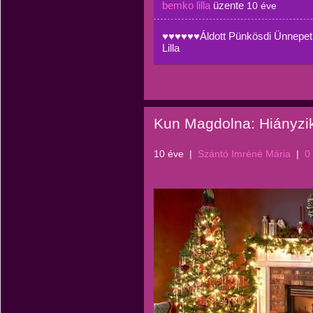
bemko lilla
üzente
10 éve
♥♥♥♥♥♥Áldott Pünkösdi Ünnepe
Lilla
Kun Magdolna: Hiányzik
10 éve
|
Szántó Imréné Mária
|
0