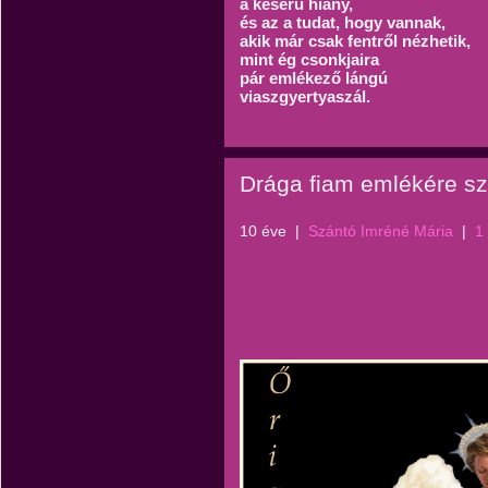
a keserű hiány,
és az a tudat, hogy vannak,
akik már csak fentről nézhetik,
mint ég csonkjaira
pár emlékező lángú
viaszgyertyaszál.
Drága fiam emlékére sz
10 éve
|
Szántó Imréné Mária
|
1