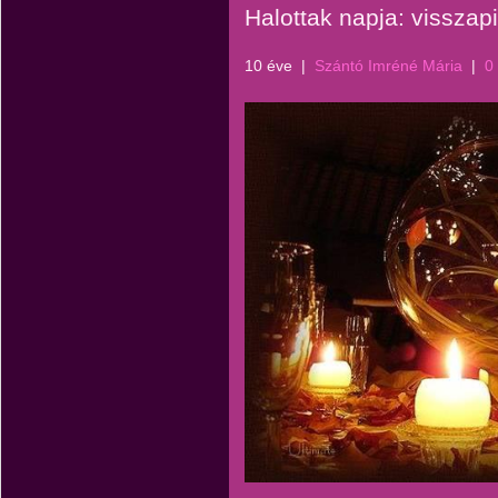
Halottak napja: visszapil
10 éve
|
Szántó Imréné Mária
|
0