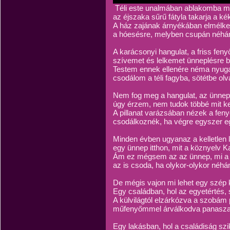
Téli este unalmában ablakomba m
az éjszaka sűrű fátyla takarja a ké
A ház zajának árnyékában elmélke
a hóesésre, melyben csupán néhá
A karácsonyi hangulat, a friss fenyőf
szívemet és lelkemet ünneplésre bí
Testem ennek ellenére néma nyuga
csodálom a téli fagyba, sötétbe olv
Nem fog meg a hangulat, az ünnep
úgy érzem, nem tudok többé mit ke
A pillanat varázsában nézek a feny
csodálkoznék, ha végre egyszer e
Minden évben ugyanaz a kelletlen 
egy ünnep itthon, mit a köznyelv 
Ám ez mégsem az az ünnep, mi a s
az is csoda, ha olykor-olykor néhá
De mégis vajon mi lehet egy szép 
Egy családban, hol az egyetértés, s 
A külvilágtól elzárkózva a szobám
műfenyőmmel árválkodva panasza
Egy lakásban, hol a családiság szi