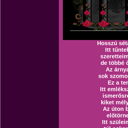
Hosszú sét
Itt tűnte
szeretteim
de többé 
Az árnya
sok szomo
Ez a te
Itt emléks
ismerősre
kiket mély
Az úton 
előtörn
Itt szülei