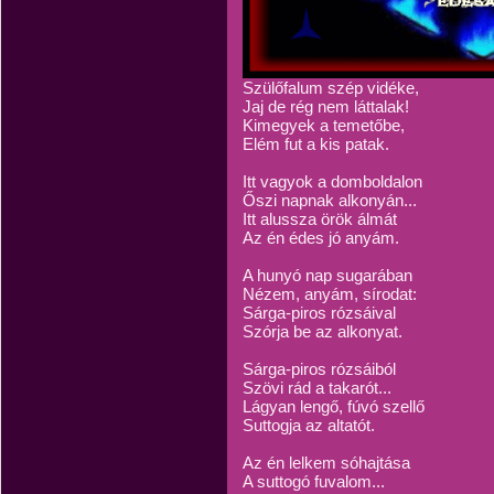
Szülőfalum szép vidéke,
Jaj de rég nem láttalak!
Kimegyek a temetőbe,
Elém fut a kis patak.
Itt vagyok a domboldalon
Őszi napnak alkonyán...
Itt alussza örök álmát
Az én édes jó anyám.
A hunyó nap sugarában
Nézem, anyám, sírodat:
Sárga-piros rózsáival
Szórja be az alkonyat.
Sárga-piros rózsáiból
Szövi rád a takarót...
Lágyan lengő, fúvó szellő
Suttogja az altatót.
Az én lelkem sóhajtása
A suttogó fuvalom...