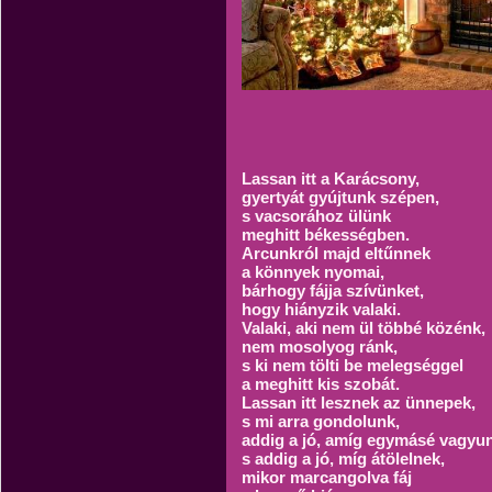
Lassan itt a Karácsony,
gyertyát gyújtunk szépen,
s vacsorához ülünk
meghitt békességben.
Arcunkról majd eltűnnek
a könnyek nyomai,
bárhogy fájja szívünket,
hogy hiányzik valaki.
Valaki, aki nem ül többé közénk,
nem mosolyog ránk,
s ki nem tölti be melegséggel
a meghitt kis szobát.
Lassan itt lesznek az ünnepek,
s mi arra gondolunk,
addig a jó, amíg egymásé vagyu
s addig a jó, míg átölelnek,
mikor marcangolva fáj