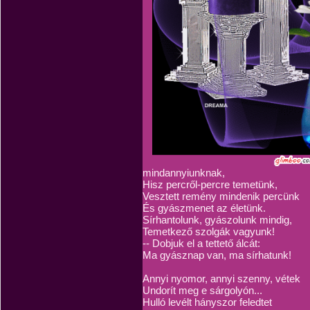
mindannyiunknak,
Hisz percről-percre temetünk,
Vesztett remény mindenik percünk
És gyászmenet az életünk.
Sírhantolunk, gyászolunk mindig,
Temetkező szolgák vagyunk!
-- Dobjuk el a tettető álcát:
Ma gyásznap van, ma sírhatunk!
Annyi nyomor, annyi szenny, vétek
Undorít meg e sárgolyón...
Hulló levélt hányszor feledtet