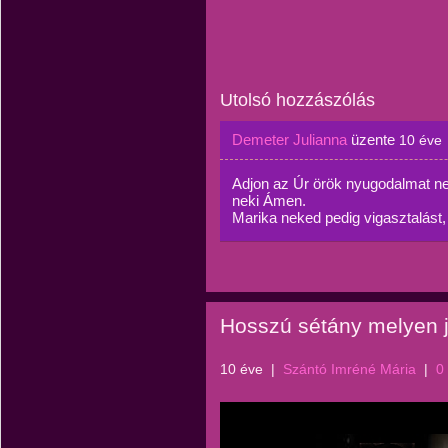
Utolsó hozzászólás
Demeter Julianna
üzente
10 éve
Adjon az Úr örök nyugodalmat ne
neki Ámen.
Marika neked pedig vigasztalást, 
Hosszú sétány melyen j
10 éve
|
Szántó Imréné Mária
|
0