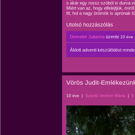
s akár egy rossz szóból is durva vi
Miért van az, hogy elfelejtjük, mirő
Itt, hol a nagy örömök is aprónak t
Utolsó hozzászólás
Demeter Julianna
üzente
10 éve
Áldott adventi készülődést minden
Vörös Judit-Emlékezünk
10 éve
|
Szántó Imréné Mária
|
0