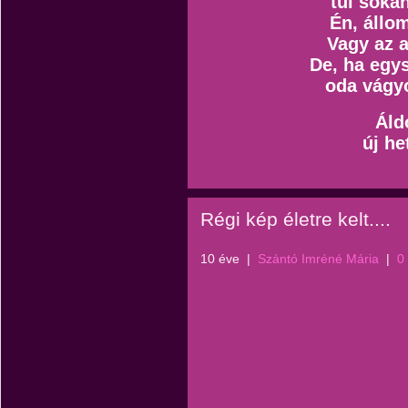
túl soka
Én, állom
Vagy az 
De, ha egys
oda vágy
Áld
új he
Régi kép életre kelt....
10 éve
|
Szántó Imréné Mária
|
0