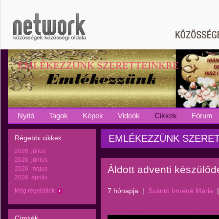
EMLÉKEZZÜNK SZERETTEINKRE
Nyitó
Tagok
Képek
Videók
Cikkek
Fórum
EMLÉKEZZÜNK SZERETTE
Régebbi cikkek
2026. július
2026. június
Áldott adventi készülőd
2026. május
2026. április
7 hónapja
|
Szántó Imréné Mária
Még régebbiek
Címkék