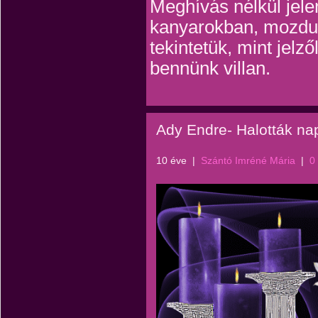
Meghívás nélkül jel
kanyarokban, mozdu
tekintetük, mint jelz
bennünk villan.
Ady Endre- Halották na
10 éve
|
Szántó Imréné Mária
|
0