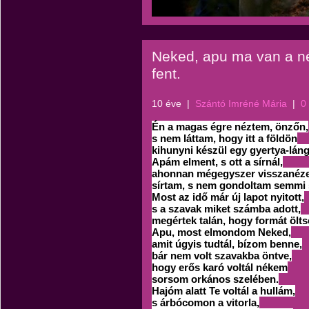
Neked, apu ma van a n
fent.
10 éve
|
Szántó Imréné Mária
|
0
Én a magas égre néztem, önzőn,
s nem láttam, hogy itt a földön
kihunyni készül egy gyertya-láng
Apám elment, s ott a sírnál,
ahonnan mégegyszer visszanéze
sírtam, s nem gondoltam semmi 
Most az idő már új lapot nyitott,
s a szavak miket számba adott,
megértek talán, hogy formát ölts
Apu, most elmondom Neked,
amit úgyis tudtál, bízom benne,
bár nem volt szavakba öntve,
hogy erős karó voltál nékem
sorsom orkános szelében.
Hajóm alatt Te voltál a hullám,
s árbócomon a vitorla,