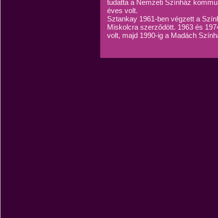
tudatta a Nemzeti Színház kommun
éves volt.
Sztankay 1961-ben végzett a Szín
Miskolcra szerződött. 1963 és 197
volt, majd 1990-ig a Madách Szính