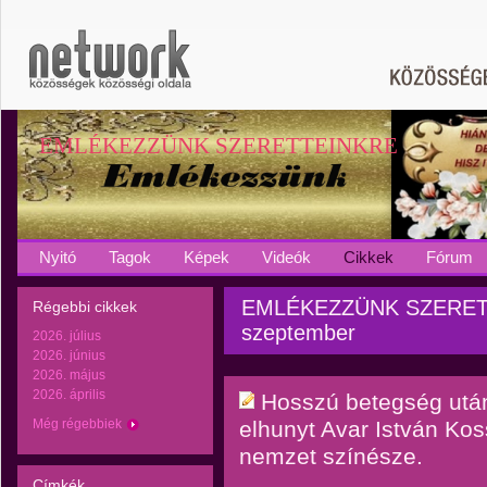
EMLÉKEZZÜNK SZERETTEINKRE
Nyitó
Tagok
Képek
Videók
Cikkek
Fórum
EMLÉKEZZÜNK SZERETTE
Régebbi cikkek
szeptember
2026. július
2026. június
2026. május
2026. április
Hosszú betegség utá
Még régebbiek
elhunyt Avar István Kos
nemzet színésze.
Címkék