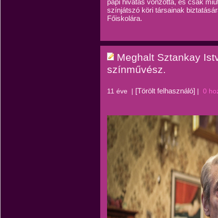
papi hivatás vonzotta, és csak miu
színjátszó köri társainak biztatásá
Főiskolára.
Meghalt Sztankay Ist
színművész.
[Törölt felhasználó]
11 éve
|
|
0 ho