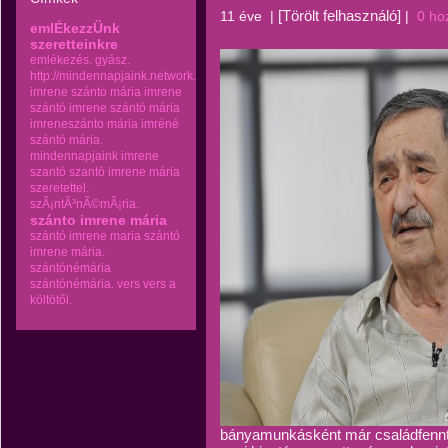
[Törölt felhasználó]
11 éve
|
|
0 ho
emlÉkezzÜnk
szeretteinkre
emlékezés.
gyász.
http://mindennapjaink.network.hu
imrene szánto mária
imrene
szántó
imrene szántó mária
imreneszánto mária
imréné
szántó mária.
mindennapjaink imrene
szantó
szantó imrene mária
szeretettel.
szÃ¡ntÃ³nÃ©mÃ¡ria.
szánto imrene mária
szántó imrene maria
szántó
imrene mária.
szántónémária
szántónémária.
vers
vers a
költötől.
bányamunkásként már családfenntart