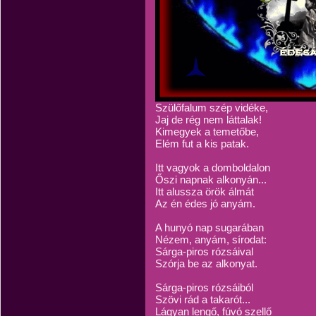
Szülőfalum szép vidéke,
Jaj de rég nem láttalak!
Kimegyek a temetőbe,
Elém fut a kis patak.
Itt vagyok a domboldalon
Őszi napnak alkonyán...
Itt alussza örök álmát
Az én édes jó anyám.
A hunyó nap sugarában
Nézem, anyám, sírodat:
Sárga-piros rózsáival
Szórja be az alkonyat.
Sárga-piros rózsáiból
Szövi rád a takarót...
Lágyan lengő, fúvó szellő