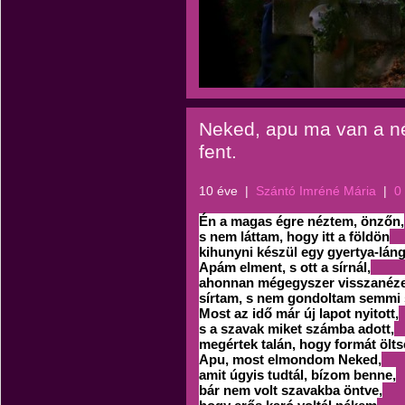
Neked, apu ma van a n
fent.
10 éve
|
Szántó Imréné Mária
|
0
Én a magas égre néztem, önzőn,
s nem láttam, hogy itt a földön
kihunyni készül egy gyertya-láng
Apám elment, s ott a sírnál,
ahonnan mégegyszer visszanéze
sírtam, s nem gondoltam semmi 
Most az idő már új lapot nyitott,
s a szavak miket számba adott,
megértek talán, hogy formát ölts
Apu, most elmondom Neked,
amit úgyis tudtál, bízom benne,
bár nem volt szavakba öntve,