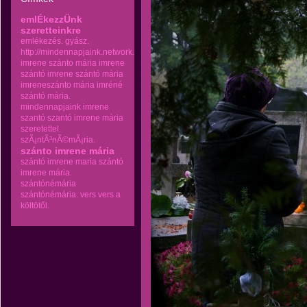
emlÉkezzÜnk
szeretteinkre
emlékezés.
gyász.
http://mindennapjaink.network.hu
imrene szánto mária
imrene
szántó
imrene szántó mária
imreneszánto mária
imréné
szántó mária.
mindennapjaink imrene
szantó
szantó imrene mária
szeretettel.
szÃ¡ntÃ³nÃ©mÃ¡ria.
szánto imrene mária
szántó imrene maria
szántó
imrene mária.
szántónémária
szántónémária.
vers
vers a
költötől.