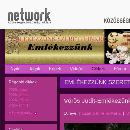
EMLÉKEZZÜNK SZERETTEINKRE
Nyitó
Tagok
Képek
Videók
Cikkek
Fórum
EMLÉKEZZÜNK SZERETTEI
Régebbi cikkek
2026. július
2026. június
Vörös Judit-Emlékezünk
2026. május
2026. április
10 éve
|
Szántó Imréné Mária
|
0
Még régebbiek
Címkék