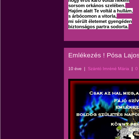
hogy erős karó voltál nékem
sorsom orkános szelében.
Hajóm alatt Te voltál a hullám,
s árbócomon a vitorla,
mi sérült életemet gyengéden
biztonságos partra sodorta.
Emlékezés ! Pósa Lajos
10 éve
|
Szántó Imréné Mária
|
0