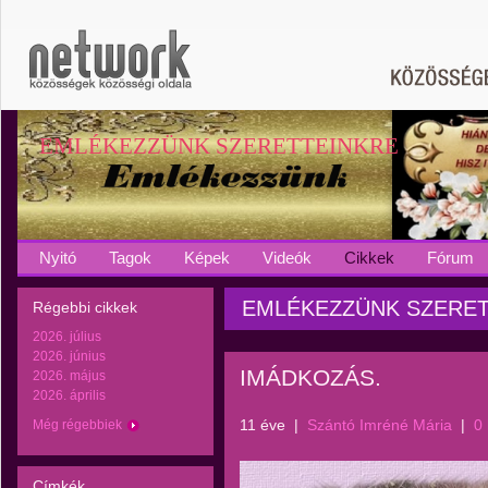
EMLÉKEZZÜNK SZERETTEINKRE
Nyitó
Tagok
Képek
Videók
Cikkek
Fórum
EMLÉKEZZÜNK SZERETTEI
Régebbi cikkek
2026. július
2026. június
IMÁDKOZÁS.
2026. május
2026. április
11 éve
|
Szántó Imréné Mária
|
0
Még régebbiek
Címkék