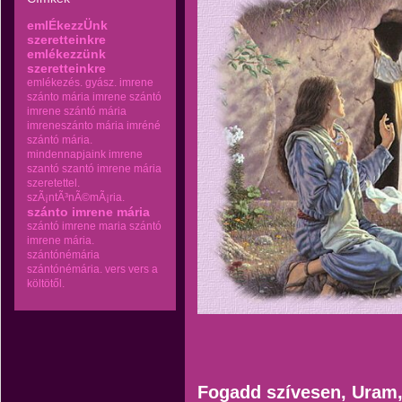
emlÉkezzÜnk
szeretteinkre
emlékezzünk
szeretteinkre
emlékezés.
gyász.
imrene
szánto mária
imrene szántó
imrene szántó mária
imreneszánto mária
imréné
szántó mária.
mindennapjaink imrene
szantó
szantó imrene mária
szeretettel.
szÃ¡ntÃ³nÃ©mÃ¡ria.
szánto imrene mária
szántó imrene maria
szántó
imrene mária.
szántónémária
szántónémária.
vers
vers a
költötől.
Fogadd szívesen, Uram,