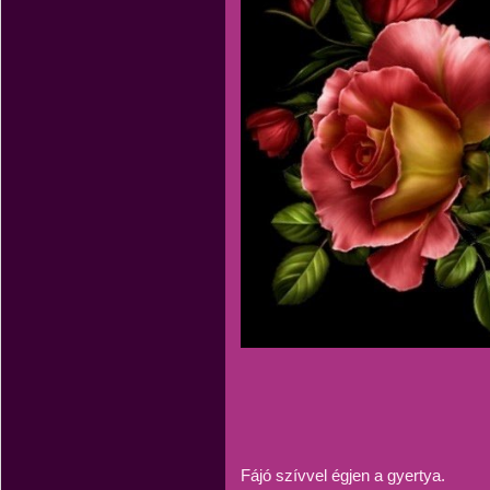
Fájó szívvel égjen a gyertya.