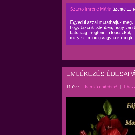
Szántó Imréné Mária
üzente
11 
Egyedül azzal mutathatjuk meg,
hogy bízunk Istenben, hogy van
bátorság megtenni a lépéseket,
melyiket mindig vágytunk megten
EMLÉKEZÉS ÉDESAPÁ
11 éve
|
bemkó andrásné
|
1 hoz