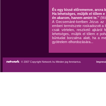
És egy kissé előremenve, arcra
Ha lehetséges, múljék el tőlem e
én akarom, hanem amint te.''
(Má
A Gecsemáné-kertben Jézus az em
emberi természete roskadozott a 
csak vértelen, reszkető ajkáról
lehetséges, múljék el tőlem e pohár
bűntudat borzalma alatt, ha a m
gyötrelem elhordozására...
© 2007 Copyright Network.hu Minden jog fenntartva.
Impres