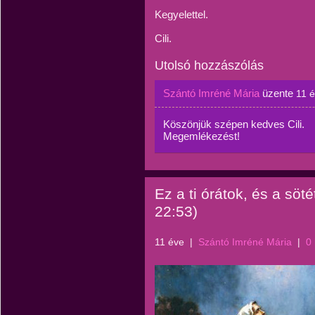
Kegyelettel.
Cili.
Utolsó hozzászólás
Szántó Imréné Mária
üzente
11 
Köszönjük szépen kedves Cili.
Megemlékezést!
Ez a ti órátok, és a söt
22:53)
11 éve
|
Szántó Imréné Mária
|
0