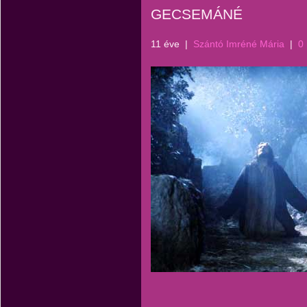
GECSEMÁNÉ
11 éve
|
Szántó Imréné Mária
|
0