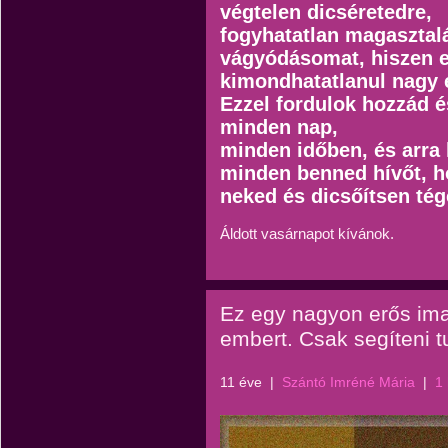
végtelen dicséretedre,
fogyhatatlan magasztal
vágyódásomat, hiszen e
kimondhatatlanul nagy 
Ezzel fordulok hozzád é
minden nap,
minden időben, és arra
minden benned hívőt, h
neked és dicsőítsen té
Áldott vasárnapot kívánok.
Ez egy nagyon erős im
embert. Csak segíteni t
11 éve
|
Szántó Imréné Mária
|
1