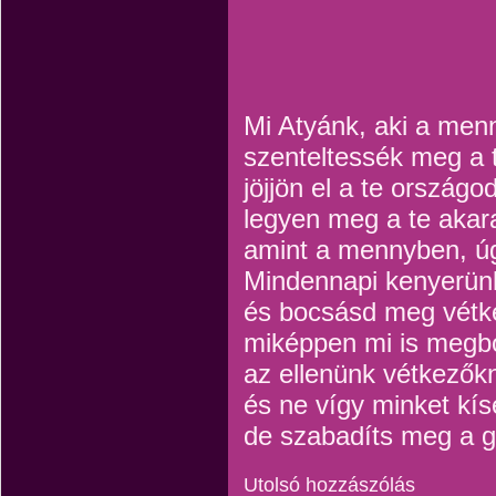
Mi Atyánk, aki a men
szenteltessék meg a 
jöjjön el a te országod
legyen meg a te akar
amint a mennyben, úgy
Mindennapi kenyerün
és bocsásd meg vétke
miképpen mi is megb
az ellenünk vétkezők
és ne vígy minket kís
de szabadíts meg a g
Utolsó hozzászólás