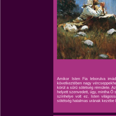
Amikor Isten Fia leborulva imá
következtében nagy vércseppekhez 
körül a sűrű sötétség rémülete. A
helyett szenvedett, úgy, mintha Ő 
színhelye volt ez. Isten világos
sötétség hatalmas urának kezébe k