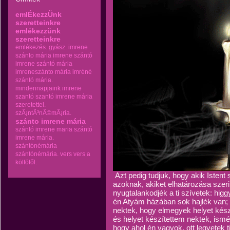
emlÉkezzÜnk
szeretteinkre
emlékezzünk
szeretteinkre
emlékezés.
gyász.
imrene
szánto mária
imrene szántó
imrene szántó mária
imreneszánto mária
imréné
szántó mária.
mindennapjaink imrene
szantó
szantó imrene mária
szeretettel.
szÃ¡ntÃ³nÃ©mÃ¡ria.
szánto imrene mária
szántó imrene maria
szántó
imrene mária.
szántónémária
szántónémária.
vers
vers a
költötől.
Azt pedig tudjuk, hogy akik Istent
azoknak, akiket elhatározása szeri
nyugtalankodjék a ti szívetek: hig
én Atyám házában sok hajlék van;
nektek, hogy elmegyek helyet kés
és helyet készítettem nektek, ismé
hogy ahol én vagyok, ott legyetek t