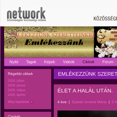
EMLÉKEZZÜNK SZERETTEINKRE
Nyitó
Tagok
Képek
Videók
Cikkek
Fórum
EMLÉKEZZÜNK SZERETTEI
Régebbi cikkek
2026. július
2026. június
ÉLET A HALÁL UTÁN.
2026. május
2026. április
4 éve
|
Szántó Imréné Mária
|
0 
Még régebbiek
Címkék