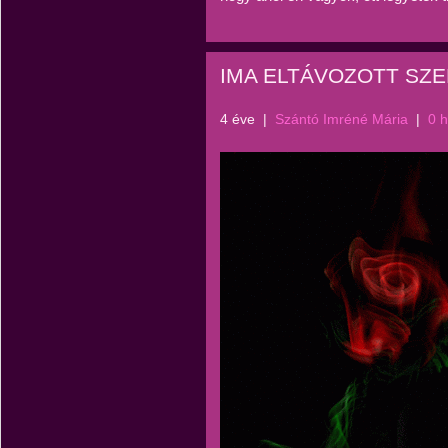
IMA ELTÁVOZOTT SZE
4 éve
|
Szántó Imréné Mária
|
0 