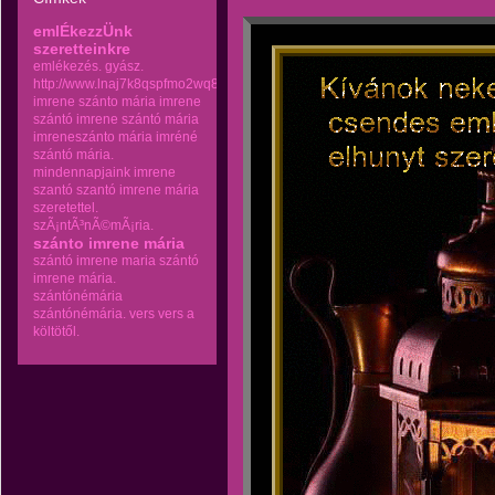
emlÉkezzÜnk
szeretteinkre
emlékezés.
gyász.
http://www.lnaj7k8qspfmo2wq8go.com
imrene szánto mária
imrene
szántó
imrene szántó mária
imreneszánto mária
imréné
szántó mária.
mindennapjaink imrene
szantó
szantó imrene mária
szeretettel.
szÃ¡ntÃ³nÃ©mÃ¡ria.
szánto imrene mária
szántó imrene maria
szántó
imrene mária.
szántónémária
szántónémária.
vers
vers a
költötől.