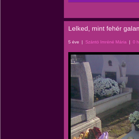
Lelked, mint fehér gala
5 éve
|
Szántó Imréné Mária
|
0 