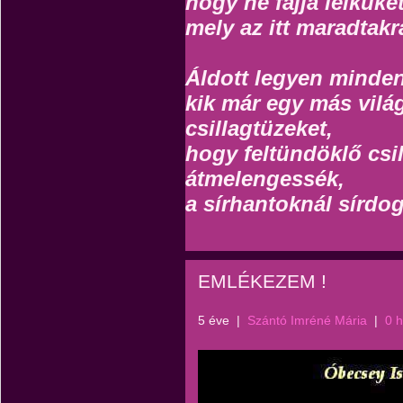
hogy ne fájja lelküke
mely az itt maradtakr
Áldott legyen minden 
kik már egy más vilá
csillagtüzeket,
hogy feltündöklő csi
átmelengessék,
a sírhantoknál sírdo
EMLÉKEZEM !
5 éve
|
Szántó Imréné Mária
|
0 