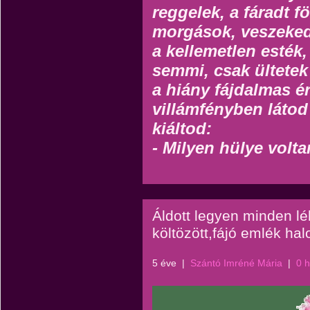
reggelek, a fáradt f
morgások, veszeked
a kellemetlen esték
semmi, csak ültetek
a hiány fájdalmas é
villámfényben látod
kiáltod:
- Milyen hülye volt
Áldott legyen minden lé
költözött,fájó emlék hal
5 éve
|
Szántó Imréné Mária
|
0 