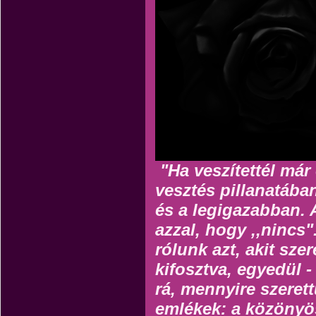
"Ha veszítettél már 
vesztés pillanatába
és a legigazabban.
azzal, hogy ,,nincs"
rólunk azt, akit sze
kifosztva, egyedül
rá, mennyire szeret
emlékek: a közönyö