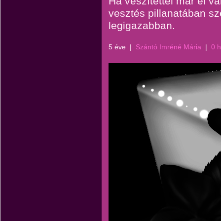
Ha veszítettél már el va
vesztés pillanatában sz
legigazabban.
5 éve
|
Szántó Imréné Mária
|
0 