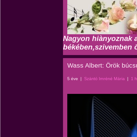
Nagyon hiànyoznak a
békében,szivemben ö
Wass Albert: Örök búcs
5 éve
|
Szántó Imréné Mária
|
1 