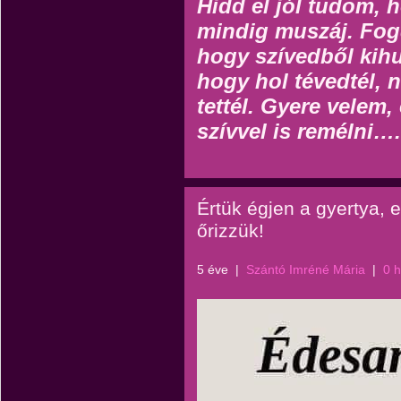
Hidd el jól tudom, 
mindig muszáj. Fog
hogy szívedből kihul
hogy hol tévedtél, 
tettél. Gyere velem,
szívvel is remélni….
Értük égjen a gyertya,
őrizzük!
5 éve
|
Szántó Imréné Mária
|
0 