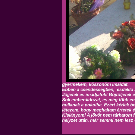
gyermekem, köszönöm imáidat.
Ebben a csendességben, esdeklő ki
Jöjjetek és imádjatok! Böjtöljetek
Sok emberáldozat, és még több em
hullanak a pokolba. Ezért kérlek b
létezem, hogy meghaltam értetek é
Kislányom! A jövőt nem tárhatom fel
helyzet után, már semmi nem lesz o