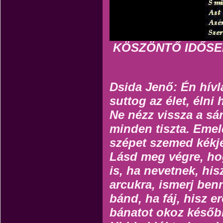
KÖSZÖNTŐ IDŐSE
Dsida Jenő: Én hívl
suttog az élet, élni 
Ne nézz vissza a sár
minden tiszta. Emeld
szépet szemed kékj
Lásd meg végre, ho
is, ha nevetnek, his
arcukra, ismerj be
bánd, ha fáj, hisz e
bánatot okoz későb