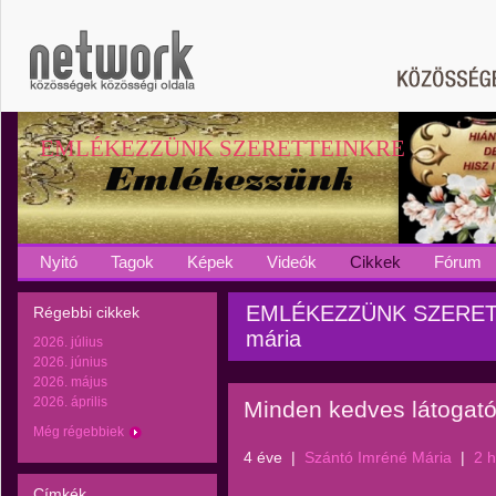
EMLÉKEZZÜNK SZERETTEINKRE
Nyitó
Tagok
Képek
Videók
Cikkek
Fórum
EMLÉKEZZÜNK SZERETTE
Régebbi cikkek
mária
2026. július
2026. június
2026. május
2026. április
Minden kedves látogat
Még régebbiek
4 éve
|
Szántó Imréné Mária
|
2 
Címkék