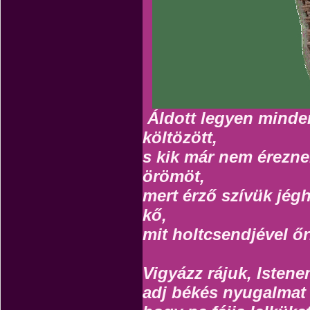
Áldott legyen minden
költözött,
s kik már nem érezne
örömöt,
mert érző szívük jégh
kő,
mit holtcsendjével ő
Vigyázz rájuk, Isten
adj békés nyugalmat