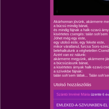
Akárhonnan jövünk, akármerre me
a búcsú mindig bánat,
és mindig fájnak a halk-szavú árny
kisértetes csengés: talán soh'sem l
Jöhet még egy este,
egy utolsó este, egy fekete este,
mikor váratlanul, furcsa Sors-szes
belehalkulunk a véghetetlen Csend
Azért van ez nálunk:
akármerre megyünk, akármerre já
a búcsúzásunk bánat,
a kisértetes árnyak halk-szavú cs
a szívekbe fájnak:
talán soh'sem látlak... Talán soh'sem
Utolsó hozzászólás
Szántó Imréné Mária
üzente
6 é
EMLEKED-A-SZIVUNKBEN-EL