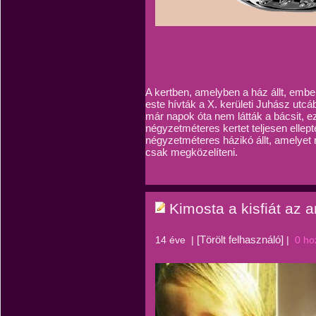
A kertben, amelyben a ház állt, emb
este hívták a X. kerületi Juhász utcá
már napok óta nem látták a bácsit, e
négyzetméteres kertet teljesen elle
négyzetméteres házikó állt, amelyet n
csak megközelíteni.
Kimosta a kisfiát az 
[Törölt felhasználó]
14 éve
|
|
0 ho