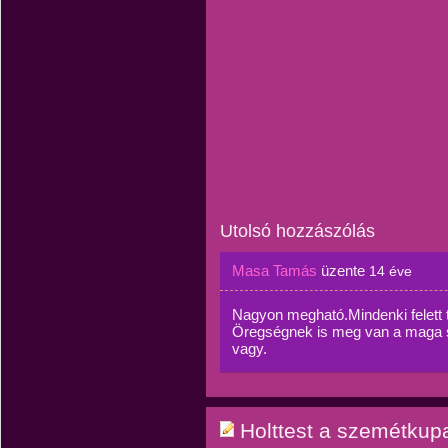
Utolsó hozzászólás
Masa Tamás
üzente
14 éve
Nagyon megható.Mindenki felett 
Öregségnek is meg van a maga sz
vagy.
Holttest a szemétkupa