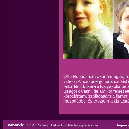
Ollie Hebbet nem akarta magára h
vitte őt. A huszonegy hónapos kisf
felfordított kukára állva pakolta b
újságot olvasni, de amikor felnézet
körbejártam, szólítgattam a fiamat
mosógépbe, és éreztem a kis testé
© 2007 Copyright Network.hu Minden jog fenntartva.
Impres