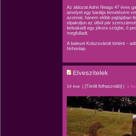
Az áldozat Adrin Neagu 47 éves gaz
amelyet egy barátja temetésére vett
azonnal, hanem előbb pajtájában fe
elpakoljon az útból pár szerszámot.
beleakadt egy jókora szögbe, ő pe
megfulladt.
A baleset Kolozsvárott történt – ad
hírhonlap.
Elveszítelek
[Törölt felhasználó]
14 éve
|
|
1 ho