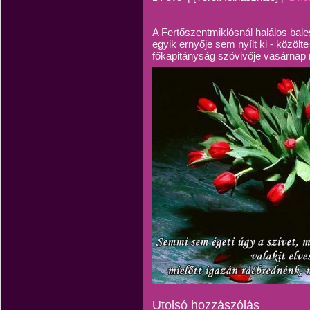
A Fertőszentmiklósnál halálos bal
egyik ernyője sem nyílt ki - közö
főkapitányság szóvivője vasárnap 
Utolsó hozzászólás