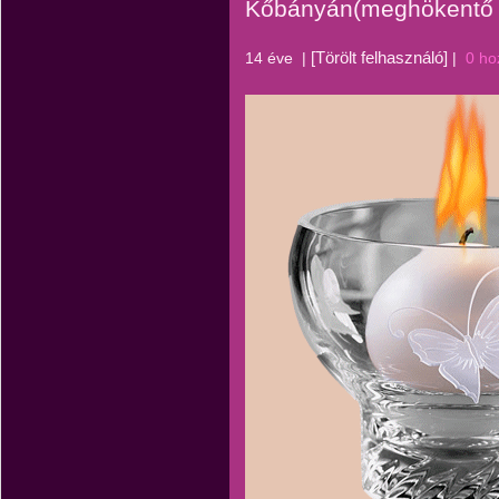
Kőbányán(meghökentő t
[Törölt felhasználó]
14 éve
|
|
0 ho