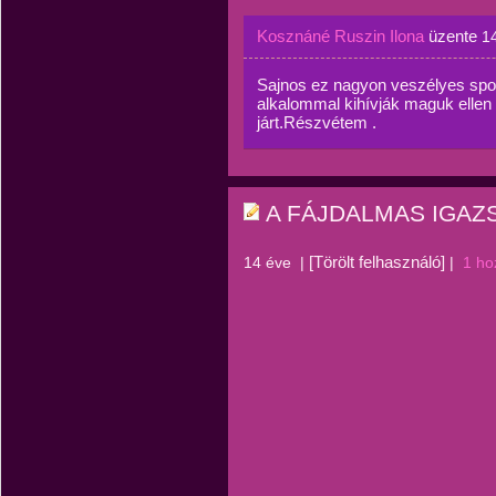
Kosznáné Ruszin Ilona
üzente
1
Sajnos ez nagyon veszélyes spor
alkalommal kihívják maguk ellen 
járt.Részvétem .
A FÁJDALMAS IGAZ
[Törölt felhasználó]
14 éve
|
|
1 ho