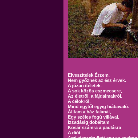
Elveszítelek.Érzem.
Nem győznek az ész érvek.
A józan ítéletek.
A sok közös eszmecsere,
Az életről, a fájdalmakról,
A célokról,
Mind egytől egyig hiábavaló.
Álltam a ház falánál,
Egy széles fogú villával,
Izzadásig dobáltam
Kosár számra a padlásra
A diót.
Ami visszahullott egy az egyben