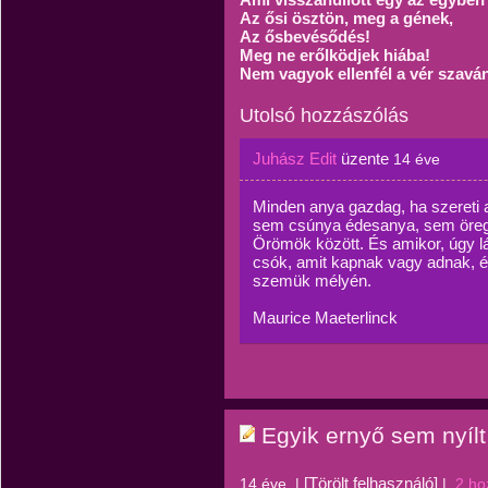
Az ősi ösztön, meg a gének,
Az ősbevésődés!
Meg ne erőlködjek hiába!
Nem vagyok ellenfél a vér szavá
Utolsó hozzászólás
Juhász Edit
üzente
14 éve
Minden anya gazdag, ha szereti 
sem csúnya édesanya, sem öreg.
Örömök között. És amikor, úgy lá
csók, amit kapnak vagy adnak, é
szemük mélyén.
Maurice Maeterlinck
Egyik ernyő sem nyílt 
[Törölt felhasználó]
14 éve
|
|
2 ho