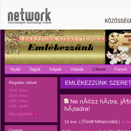
EMLÉKEZZÜNK SZERETTEINKRE
Nyitó
Tagok
Képek
Videók
Cikkek
Fórum
EMLÉKEZZÜNK SZERETTEI
Régebbi cikkek
2026. július
2026. június
Ne nÃ©zz hÃ¡tra, jÃ¶
2026. május
2026. április
hÃ¡tadra!
Még régebbiek
[Törölt felhasználó]
14 éve
|
|
1 ho
Címkék