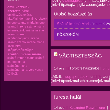
nbbTjg
qvxkfsigpxit
, [url=http://jkle
[link=http://xqlwnpgilwia.com/]xqlwnpgi
emlÉkezzÜnk
szeretteinkre
Utolsó hozzászólás
emlékezés.
gyász.
http://mindennapjaink.network.hu
imrene szánto mária
imrene
Szántó Imréné Mária
üzente
9 é
szántó
imrene szántó mária
imreneszánto mária
imréné
KÖSZÖNÖM
szántó mária.
mindennapjaink imrene
szantó
szantó imrene mária
szeretettel.
szÃ¡ntÃ³nÃ©mÃ¡ria.
szánto imrene mária
VÃGTISZTESSÃG
szántó imrene maria
szántó
imrene mária.
szántónémária
[Törölt felhasználó]
14 éve
|
|
0 ho
szántónémária.
vers
vers a
költötől.
LA0zIL
moqzajxmabdk
, [url=http://q
[link=http://cfzmalschtrx.com/]cfzmal
furcsa halál
14 éve
|
Kosznáné Ruszin Ilona
|