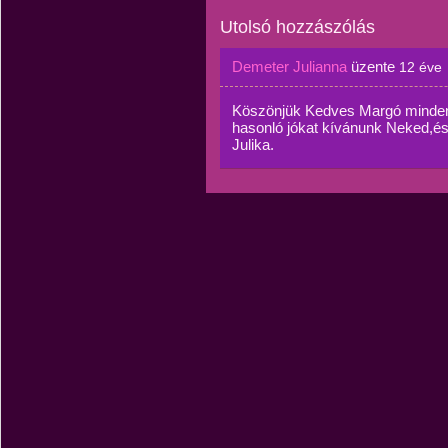
Utolsó hozzászólás
Demeter Julianna
üzente
12 éve
Köszönjük Kedves Margó mindenk
hasonló jókat kívánunk Neked,és
Julika.