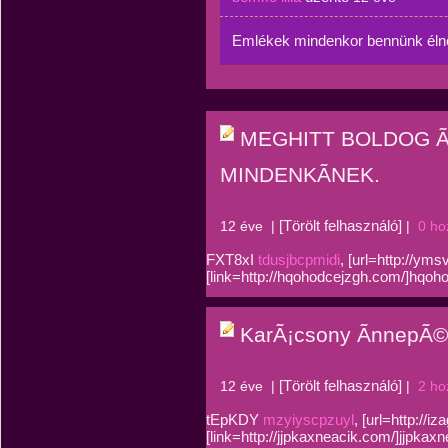
Emlékek mindenkor bennünk éln
MEGHITT BOLDOG ÃJ
MINDENKÃNEK.
[Törölt felhasználó]
12 éve
|
|
0 ho
FXT8xI
tdusjbcpmidi
, [url=http://ym
[link=http://hqohodcejzgh.com/]hqoho
KarÃ¡csony ÃnnepÃ©
[Törölt felhasználó]
12 éve
|
|
2 ho
tEpKDY
mzyiyscpzuyl
, [url=http://i
[link=http://jjpkaxneacik.com/]jjpkaxn