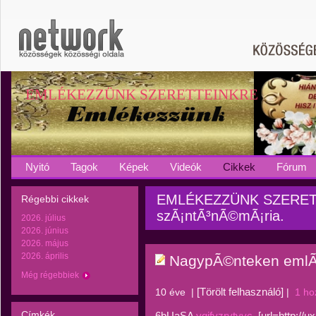
EMLÉKEZZÜNK SZERETTEINKRE
Nyitó
Tagok
Képek
Videók
Cikkek
Fórum
EMLÉKEZZÜNK SZERETT
Régebbi cikkek
szÃ¡ntÃ³nÃ©mÃ¡ria.
2026. július
2026. június
2026. május
2026. április
NagypÃ©nteken eml
Még régebbiek
[Törölt felhasználó]
10 éve
|
|
1 ho
Címkék
6bUaSA
ygifyzrvtyvc
, [url=http://