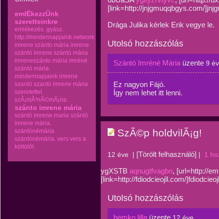
[link=http://jnjgmuqqbgys.com/]jnj
emlÉkezzÜnk
szeretteinkre
Drága Julika kérlek Erik vegye le.
emlékezés.
gyász.
http://mindennapjaink.network.hu
Utolsó hozzászólás
imrene szánto mária
imrene
szántó
imrene szántó mária
imreneszánto mária
imréné
Szántó Imréné Mária
üzente
9 é
szántó mária.
mindennapjaink imrene
Ez nagyon Fájó.
szantó
szantó imrene mária
szeretettel.
Így nem lehet itt lenni.
szÃ¡ntÃ³nÃ©mÃ¡ria.
szánto imrene mária
szántó imrene maria
szántó
imrene mária.
SzÃ©p holdvilÃ¡g!
szántónémária
szántónémária.
vers
vers a
költötől.
[Törölt felhasználó]
12 éve
|
|
1 ho
ygXSTB
aqnugtfvagbn
, [url=http://
[link=http://fdiodcieojll.com/]fdiodcie
Utolsó hozzászólás
bemko lilla
üzente
12 éve