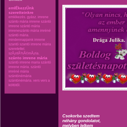
emlÉkezzÜnk
szeretteinkre
emlékezés.
gyász.
imrene
szánto mária
imrene szántó
imrene szántó mária
imreneszánto mária
imréné
szántó mária.
mindennapjaink imrene
szantó
szantó imrene mária
szeretettel.
szÃ¡ntÃ³nÃ©mÃ¡ria.
szánto imrene mária
szántó imrene maria
szántó
imrene mária.
szántó
imréné mária
szántónémária
szántónémária.
vers
vers a
költötől.
Csokorba szedtem
néhány gondolatot,
melyben lelkem