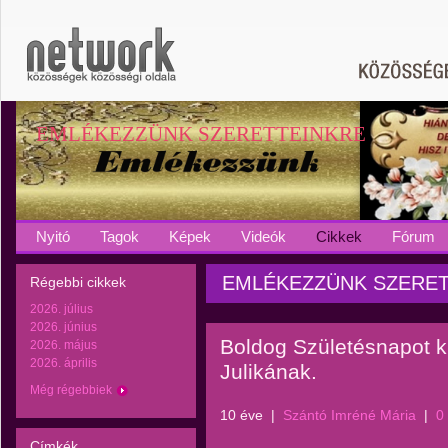
EMLÉKEZZÜNK SZERETTEINKRE
Nyitó
Tagok
Képek
Videók
Cikkek
Fórum
EMLÉKEZZÜNK SZERETTEI
Régebbi cikkek
2026. július
2026. június
Boldog Születésnapot 
2026. május
2026. április
Julikának.
Még régebbiek
10 éve
|
Szántó Imréné Mária
|
0
Címkék