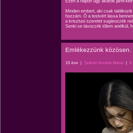
Ezen a napon úgy akarok járni-kelni
Minden embert, aki csak találkozik 
hozzám. Ő a testvért lássa bennem
a krisztusi szeretet sugározzék reá
Senki se távozzék tőlem anélkül, h
Emlékezzünk közösen.
10 éve
|
Szántó Imréné Mária
|
0