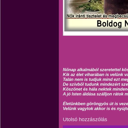
Nőnap alkalmából szeretettel kös
Kik az élet viharában is velünk 
Talán nem is tudjuk mind ezt me
De szívből tudunk mindezért sze
Köszönet és hála nektek mindené
A jó Isten áldása szálljon rátok 
Életünkben göröngyös út is veze
Velünk vagytok akkor is és nyújt
Utolsó hozzászólás