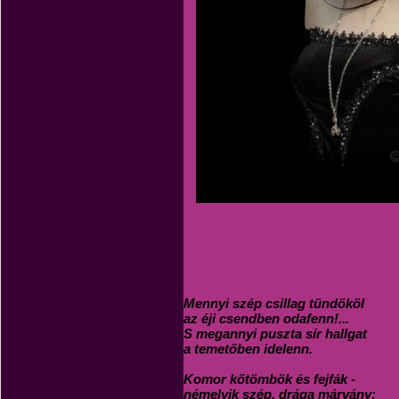
Mennyi szép csillag tündököl
az éji csendben odafenn!...
S megannyi puszta sír hallgat
a temetőben idelenn.
Komor kőtömbök és fejfák -
némelyik szép, drága márvány: