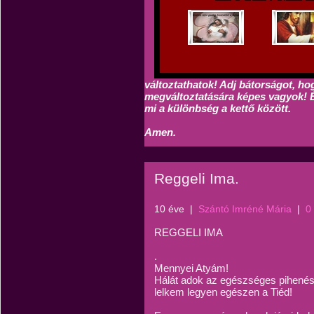
változtathatok! Adj bátorságot, ho
megváltoztatására képes vagyok! É
mi a különbség a kettő között.
Amen.
Reggeli Ima.
10 éve
|
Szántó Imréné Mária
|
0
REGGELI IMA
.
Mennyei Atyám!
Hálát adok az egészséges pihenésé
lelkem legyen egészen a Tiéd!