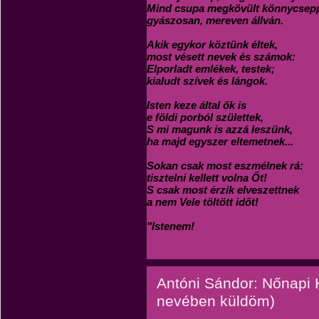
Mind csupa megkövült könnycsep
gyászosan, mereven állván.
Akik egykor köztünk éltek,
most vésett nevek és számok:
Elporladt emlékek, testek;
kialudt szívek és lángok.
Isten keze által ők is
e földi porból születtek,
S mi magunk is azzá leszünk,
ha majd egyszer eltemetnek...
Sokan csak most eszmélnek rá:
tisztelni kellett volna Őt!
S csak most érzik elveszettnek
a nem Vele töltött időt!
"Istenem!
Antóni Sándor: Nőnapi 
nevében küldöm)