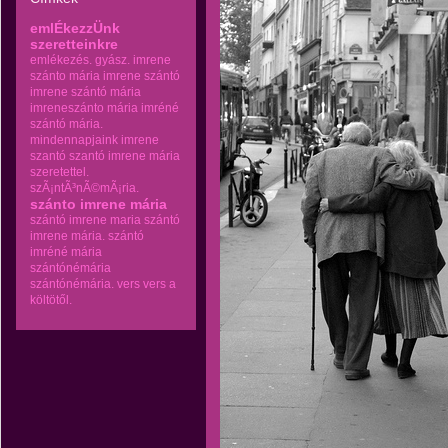
emlÉkezzÜnk
szeretteinkre
emlékezés.
gyász.
imrene
szánto mária
imrene szántó
imrene szántó mária
imreneszánto mária
imréné
szántó mária.
mindennapjaink imrene
szantó
szantó imrene mária
szeretettel.
szÃ¡ntÃ³nÃ©mÃ¡ria.
szánto imrene mária
szántó imrene maria
szántó
imrene mária.
szántó
imréné mária
szántónémária
szántónémária.
vers
vers a
költötől.