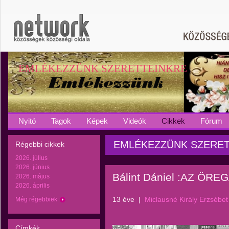
EMLÉKEZZÜNK SZERETTEINKRE
Nyitó
Tagok
Képek
Videók
Cikkek
Fórum
EMLÉKEZZÜNK SZERETTEI
Régebbi cikkek
2026. július
2026. június
Bálint Dániel :AZ ÖR
2026. május
2026. április
13 éve
|
Miclausné Király Erzsébet
Még régebbiek
Címkék