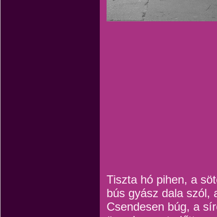
Tiszta hó pihen, a sö
bús gyász dala szól, a
Csendesen búg, a sír