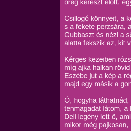
öreg kereszt előtt, e
Csillogó könnyeit, a k
s a fekete perzsára, 
Gubbaszt és nézi a s
alatta fekszik az, kit
Kérges kezeiben rózs
míg ajka halkan rövi
Eszébe jut a kép a ré
majd egy másik a gon
Ó, hogyha láthatnád
tenmagadat látom, a
Deli legény lett ő, am
mikor még pajkosan, 