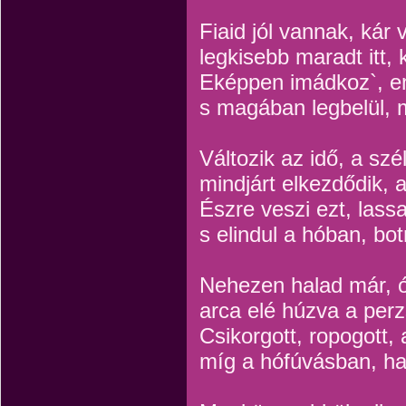
Fiaid jól vannak, kár
legkisebb maradt itt,
Eképpen imádkoz`, e
s magában legbelül, 
Változik az idő, a szé
mindjárt elkezdődik, 
Észre veszi ezt, las
s elindul a hóban, b
Nehezen halad már, ó
arca elé húzva a per
Csikorgott, ropogott, 
míg a hófúvásban, ha