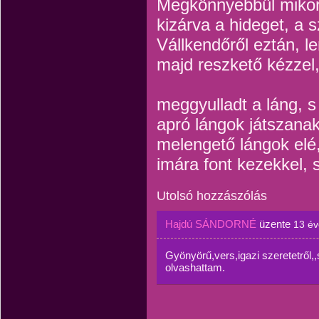
Megkönnyebbül mikor,
kizárva a hideget, a s
Vállkendőről eztán, l
majd reszkető kézzel
meggyulladt a láng, s 
apró lángok játszana
melengető lángok elé
imára font kezekkel, 
Utolsó hozzászólás
Hajdú SÁNDORNÉ
üzente
13 év
Gyönyörű,vers,igazi szeretetről
olvashattam.