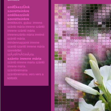
emlÉkezzÜnk
szeretteinkre
emlékezzünk
szeretteinkre
emlékezés.
gyász.
imrene
szánto mária
imrene szántó
imrene szántó mária
imreneszánto mária
imréné
szántó mária.
mindennapjaink imrene
szantó
szantó imrene mária
szeretettel.
szÃ¡ntÃ³nÃ©mÃ¡ria.
szánto imrene mária
szántó imrene maria
szántó
imrene mária.
szántónémária
szántónémária.
vers
vers a
költötől.