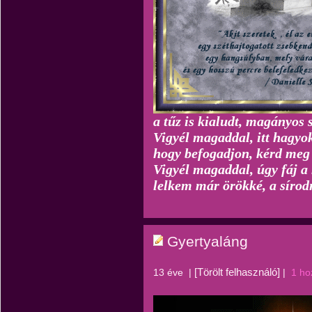
a tűz is kialudt, magányos
Vigyél magaddal, itt hagyo
hogy befogadjon, kérd meg 
Vigyél magaddal, úgy fáj a
lelkem már örökké, a sírodn
Gyertyaláng
[Törölt felhasználó]
13 éve
|
|
1 ho