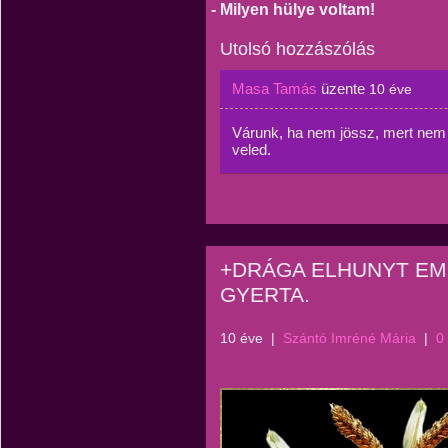
- Milyen hülye voltam!
Utolsó hozzászólás
Masa Tamás
üzente
10 éve
Várunk, ha nem jössz, mert nem 
veled.
+DRÁGA ELHUNYT EM
GYERTA.
10 éve
|
Szántó Imréné Mária
|
0