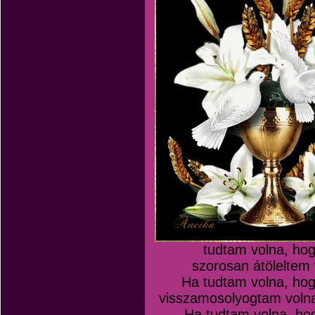
tudtam volna, hogy
szorosan átöleltem 
Ha tudtam volna, hog
visszamosolyogtam volna
Ha tudtam volna, hog