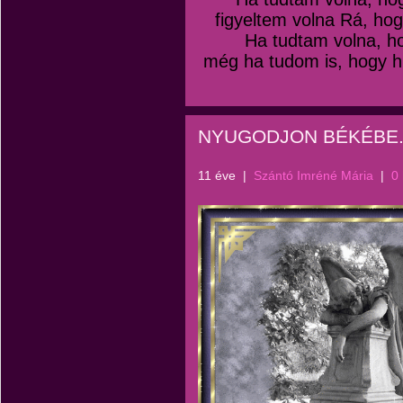
figyeltem volna Rá, hog
Ha tudtam volna, hog
még ha tudom is, hogy h
NYUGODJON BÉKÉBE
11 éve
|
Szántó Imréné Mária
|
0