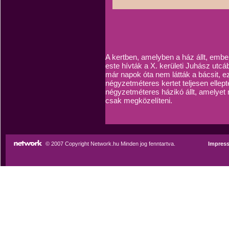
A kertben, amelyben a ház állt, emb
este hívták a X. kerületi Juhász utcá
már napok óta nem látták a bácsit, e
négyzetméteres kertet teljesen elle
négyzetméteres házikó állt, amelyet n
csak megközelíteni.
© 2007 Copyright Network.hu Minden jog fenntartva.
Impres