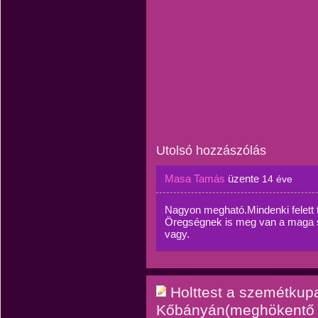
Utolsó hozzászólás
Masa Tamás
üzente
14 éve
Nagyon megható.Mindenki felett 
Öregségnek is meg van a maga sz
vagy.
Holttest a szemétkupa
Kőbányán(meghökentő t