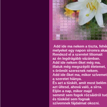
Add ide ma nekem a tiszta, fehé
melyeket egy napon síromra akar
Rendezd el a szeretet liliomait
az én legdrágább vázámban.
Add ide nekem őket még ma,
illatuk még megszépíti életemet,
s örömöt szereznek nekem.
Add ide őket ma, mikor szívemet
a szeretet hiánya.
És azt a tüskét, amit most belém
azt ültesd, ahová való, a sírra.
Eljön a nap, mikor majd
semmit sem fogok rózsáidról tu
és tüskéid sem fognak
szívemnek fájdalmat okozni.