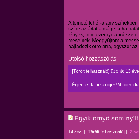
A temető fehér-arany színekben 
színe az ártatlanságé, a halhatat
fények, mint ezernyi, apró szent
mesélnek. Meggyújtom a mécses
hajladozik erre-arra, egyszer az 
Utolsó hozzászólás
üzente
[Törölt felhasználó]
13 éve
Égjen és ki ne aludjék!Minden drá
Egyik ernyő sem nyílt 
[Törölt felhasználó]
14 éve
|
|
2 ho