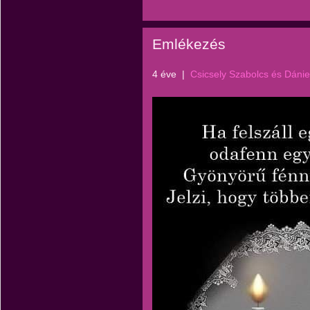
Emlékezés
4 éve
|
Csicsely Szabolcs és Dánie