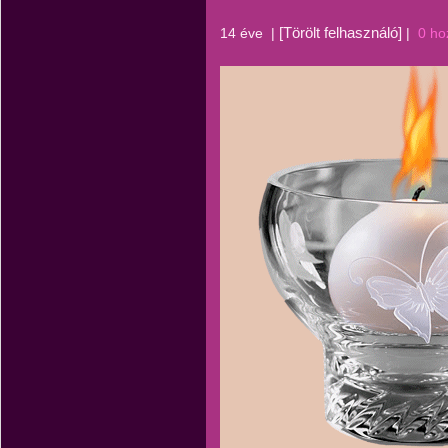
[Törölt felhasználó]
14 éve
|
|
0 ho