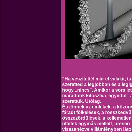
"Ha veszítettél már el valakit, 
szeretted a legjobban és a leg
hogy ,,nincs". Amikor a sors leté
maradunk kifosztva, egyedül -
szerettük. Utólag.
És jönnek az emlékek: a közön
fáradt fölkelések, a rosszked
összezördülések, a kellemetlen
ültetek egymás mellett, üresen 
visszanézve villámfényben látod