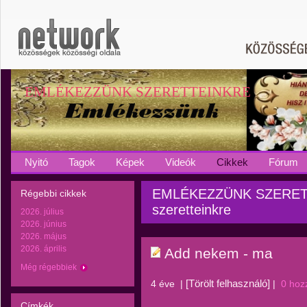
EMLÉKEZZÜNK SZERETTEINKRE
Nyitó
Tagok
Képek
Videók
Cikkek
Fórum
EMLÉKEZZÜNK SZERETTE
Régebbi cikkek
szeretteinkre
2026. július
2026. június
2026. május
2026. április
Add nekem - ma
Még régebbiek
[Törölt felhasználó]
4 éve
|
|
0 hoz
Címkék