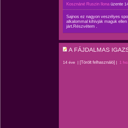
Kosznáné Ruszin Ilona
üzente
1
Sajnos ez nagyon veszélyes spor
alkalommal kihívják maguk ellen 
járt.Részvétem .
A FÁJDALMAS IGAZ
[Törölt felhasználó]
14 éve
|
|
1 ho