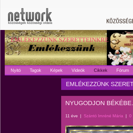
EMLÉKEZZÜNK SZERETTEINKRE
Nyitó
Tagok
Képek
Videók
Cikkek
Fórum
EMLÉKEZZÜNK SZERETT
NYUGODJON BÉKÉBE
11 éve
|
Szántó Imréné Mária
|
0