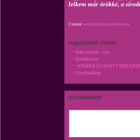
lelkem már örökké, a sírodn
Címkék:
emlÉkezzÜnk szeretteinkre
Kapcsolódó cikkek:
Add nekem - ma
Emlékezés
+DRÁGA ELHUNYT EMLÉKÉR
Gyertyaláng
Kommentáld!