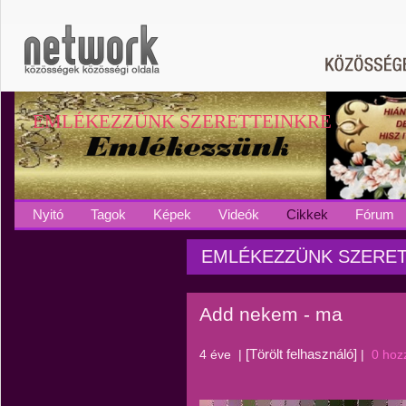
EMLÉKEZZÜNK SZERETTEINKRE
Nyitó
Tagok
Képek
Videók
Cikkek
Fórum
EMLÉKEZZÜNK SZERETT
Add nekem - ma
[Törölt felhasználó]
4 éve
|
|
0 hoz