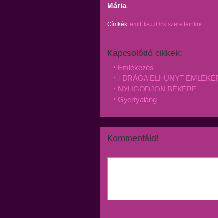
Mária.
Címkék:
emlÉkezzÜnk szeretteinkre
Kapcsolódó cikkek:
Emlékezés
+DRÁGA ELHUNYT EMLÉKÉR
NYUGODJON BÉKÉBE.
Gyertyaláng
Kommentáld!