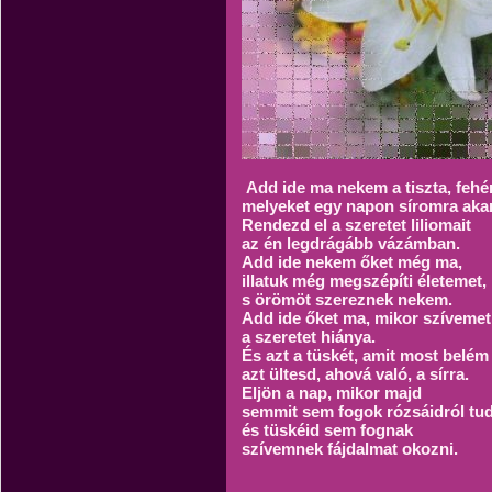
Add ide ma nekem a tiszta, fehé
melyeket egy napon síromra akar
Rendezd el a szeretet liliomait
az én legdrágább vázámban.
Add ide nekem őket még ma,
illatuk még megszépíti életemet,
s örömöt szereznek nekem.
Add ide őket ma, mikor szívemet
a szeretet hiánya.
És azt a tüskét, amit most belém
azt ültesd, ahová való, a sírra.
Eljön a nap, mikor majd
semmit sem fogok rózsáidról tu
és tüskéid sem fognak
szívemnek fájdalmat okozni.