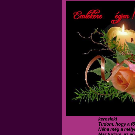
kereslek!
Tudom, hogy a fö
Néha még a mélyb
Már tudom, az an