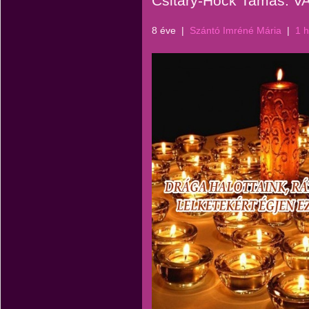
Csitáry-Hock Tamás: 
8 éve
|
Szántó Imréné Mária
|
1 