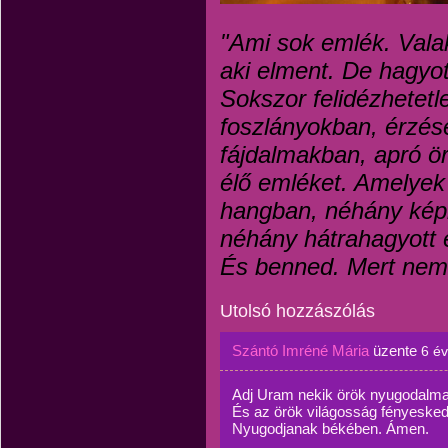
"Ami sok emlék. Valaki
aki elment. De hagyot
Sokszor felidézhetetl
foszlányokban, érzés
fájdalmakban, apró ö
élő emléket. Amelyek
hangban, néhány képb
néhány hátrahagyott 
És benned. Mert nem 
Utolsó hozzászólás
Szántó Imréné Mária
üzente
6 é
Adj Uram nekik örök nyugodalma
És az örök világosság fényesked
Nyugodjanak békében. Ámen.