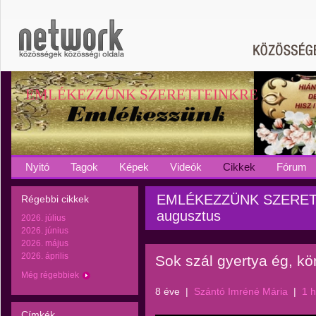
EMLÉKEZZÜNK SZERETTEINKRE
Nyitó
Tagok
Képek
Videók
Cikkek
Fórum
EMLÉKEZZÜNK SZERETTE
Régebbi cikkek
augusztus
2026. július
2026. június
2026. május
2026. április
Sok szál gyertya ég, k
Még régebbiek
8 éve
|
Szántó Imréné Mária
|
1 
Címkék