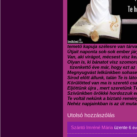
temető kapuja szélesre van tárva
Útjait naponta sok-sok ember jár
Van, aki virágot, mécsest visz k
Olyan is, ki bánatot visz szomor
tizenkettő éve már, hogy ezt az u
Megnyugvást lelkünkben sohase
Sírod előtt állunk, talán Te is láto
Körülötted van ma is szerető cs
Eljöttünk újra , mert szeretünk T
Szívünkben örökké hordozzuk e
Te voltál nekünk a bíztató remén
Nehéz napjainkban is az út mutat
Utolsó hozzászólás
Szántó Imréné Mária
üzente
6 é