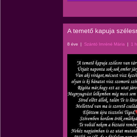
A temető kapuja szélesr
8 éve
|
Szántó Imréné Mária
|
1 