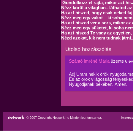
Gondolkozz el rajta, mikor azt hisz
Nézz körül a világban.. láthatod az
Ha azt hiszed, hogy csak neked fáj
Nézz meg egy vakot... ki soha nem 
Ha azt hiszed ver a sors, mikor a
Nézz meg egy süketet, ki soha nem h
Ha azt hiszed Te vagy az egyetlen, 
Nézd azokat, kik nem tudnak járni.
Utolsó hozzászólás
Szántó Imréné Mária
üzente
6 é
Adj Uram nekik örök nyugodalma
És az örök világosság fényesked
Nyugodjanak békében. Ámen.
© 2007 Copyright Network.hu Minden jog fenntartva.
Impres