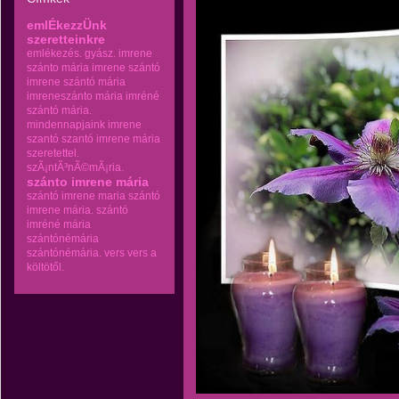
emlÉkezzÜnk
szeretteinkre
emlékezés.
gyász.
imrene
szánto mária
imrene szántó
imrene szántó mária
imreneszánto mária
imréné
szántó mária.
mindennapjaink imrene
szantó
szantó imrene mária
szeretettel.
szÃ¡ntÃ³nÃ©mÃ¡ria.
szánto imrene mária
szántó imrene maria
szántó
imrene mária.
szántó
imréné mária
szántónémária
szántónémária.
vers
vers a
költötől.