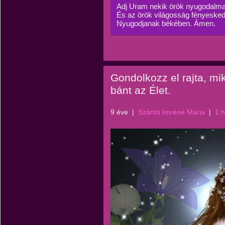
Adj Uram nekik örök nyugodalma
És az örök világosság fényesked
Nyugodjanak békében. Ámen.
Gondolkozz el rajta, mi
bánt az Élet.
9 éve
|
Szántó Imréné Mária
|
1 