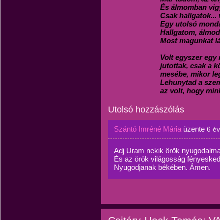
És álmomban vig
Csak hallgatok...
Egy utolsó monda
Hallgatom, álmo
Most magunkat lá
Volt egyszer egy
jutottak, csak a 
mesébe, mikor leg
Lehunytad a szem
az volt, hogy mink
Utolsó hozzászólás
Szántó Imréné Mária
üzente
6 é
Adj Uram nekik örök nyugodalma
És az örök világosság fényesked
Nyugodjanak békében. Ámen.