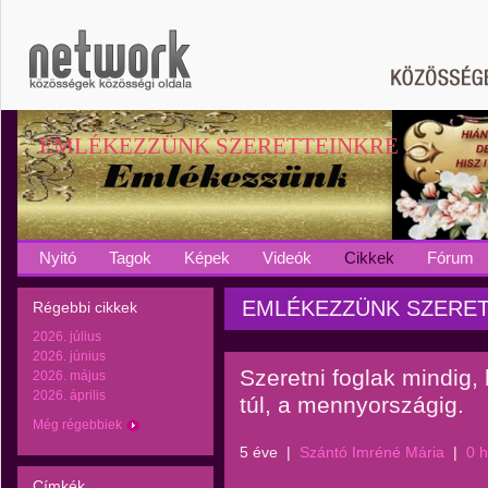
EMLÉKEZZÜNK SZERETTEINKRE
Nyitó
Tagok
Képek
Videók
Cikkek
Fórum
EMLÉKEZZÜNK SZERETTEI
Régebbi cikkek
2026. július
2026. június
Szeretni foglak mindig,
2026. május
2026. április
túl, a mennyországig.
Még régebbiek
5 éve
|
Szántó Imréné Mária
|
0 
Címkék