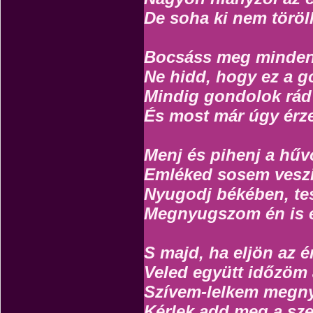
De soha ki nem töröl
Bocsáss meg minden 
Ne hidd, hogy ez a g
Mindig gondolok rád 
És most már úgy érz
Menj és pihenj a hűv
Emléked sosem veszi
Nyugodj békében, tes
Megnyugszom én is e
S majd, ha eljön az é
Veled együtt időzöm 
Szívem-lelkem megny
Kérlek add meg a sz