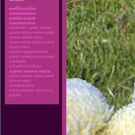
emlÉkezzÜnk
szeretteinkre
emlékezzünk
szeretteinkre
emlékezés.
gyász.
imrene
szánto mária
imrene szántó
imrene szántó mária
imreneszánto mária
imréné
szántó mária.
mindennapjaink imrene
szantó
szantó imrene mária
szeretettel.
szÃ¡ntÃ³nÃ©mÃ¡ria.
szánto imrene mária
szántó imrene maria
szántó
imrene mária.
szántónémária
szántónémária.
vers
vers a
költötől.