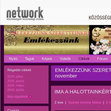
EMLÉKEZZÜNK SZERETTEINKRE
Nyitó
Tagok
Képek
Videók
Cikkek
Fórum
EMLÉKEZZÜNK SZERETTE
Régebbi cikkek
november
2026. július
2026. június
2026. május
2026. április
IMA A HALOTTAINKÉRT
Még régebbiek
2 éve
|
Szántó Imréné Mária
|
0 
Címkék