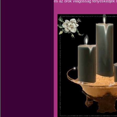
és az örök világosság fényeskedjék 