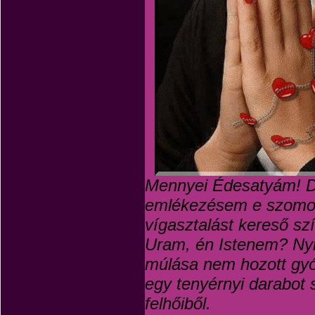
Mennyei Édesatyám! Dr
emlékezésem e szomo
vígasztalást kereső s
Uram, én Istenem? Nyi
múlása nem hozott gyóg
egy tenyérnyi darabot 
felhőiből.