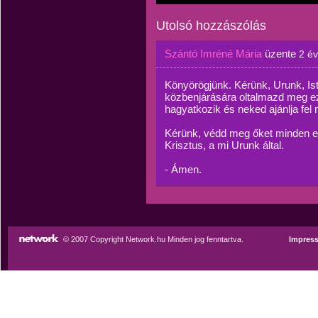
Utolsó hozzászólás
Szántó Imréné Mária
üzente
2 é
Könyörögjünk. Kérünk, Urunk, I
közbenjárására oltalmazd meg ezt
hagyatkozik és neked ajánlja fel
Kérünk, védd meg őket minden el
Krisztus, a mi Urunk által.
- Ámen.
© 2007 Copyright Network.hu Minden jog fenntartva.
Impres