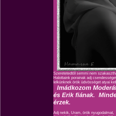
Szeretetedtől semmi nem szakaszt­h
Halottaink porainak adj csendességet
lelkünk­nek örök üdvösséget atyai k
Imádkozom Moderát
és Erik fiának. Mind
érzek.
Adj nekik, Uram, örök nyugodalmat,