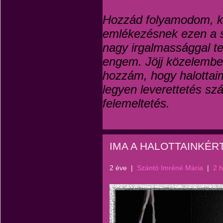
Hozzád folyamodom, k
emlékezésnek ezen a 
nagy irgalmassággal t
engem. Jöjj közelembe, 
hozzám, hogy halotta
legyen leverettetés s
felemeltetés.
IMA A HALOTTAINKÉRT
2 éve
|
Szántó Imréné Mária
|
2 