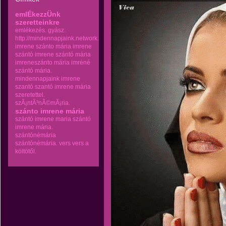
emlÉkezzÜnk
szeretteinkre
emlékezés.
gyász.
http://mindennapjaink.network.hu
imrene szánto mária
imrene
szántó
imrene szántó mária
imreneszánto mária
imréné
szántó mária.
mindennapjaink imrene
szantó
szantó imrene mária
szeretettel.
szÃ¡ntÃ³nÃ©mÃ¡ria.
szánto imrene mária
szántó imrene maria
szántó
imrene mária.
szántónémária
szántónémária.
vers
vers a
költötől.