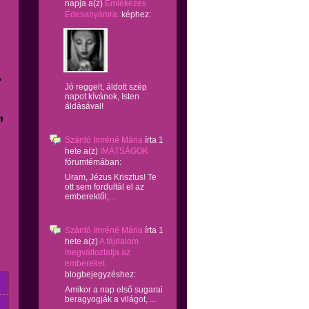
napja
a(z)
Emlékezés
Édesanyámra.
képhez:
.
Jó reggelt, áldott szép
napot kívánok, Isten
áldásával!
,
Szántó Imréné Mária
írta
1
hete
a(z)
IMÁTSÁGOK
fórumtémában:
Uram, Jézus Krisztus! Te
ott sem fordultál el az
emberektől,...
Szántó Imréné Mária
írta
1
hete
a(z)
A fájdalom
megváltoztatja az
embereket.
blogbejegyzéshez:
Amikor a nap első sugarai
beragyogják a világot, ...