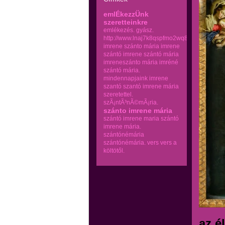
emlÉkezzÜnk
szeretteinkre
emlékezés.
gyász.
http://www.lnaj7k8qspfmo2wq8go.com
imrene szánto mária
imrene
szántó
imrene szántó mária
imreneszánto mária
imréné
szántó mária.
mindennapjaink imrene
szantó
szantó imrene mária
szeretettel.
szÃ¡ntÃ³nÃ©mÃ¡ria.
szánto imrene mária
szántó imrene maria
szántó
imrene mária.
szántónémária
szántónémária.
vers
vers a
költötől.
az é