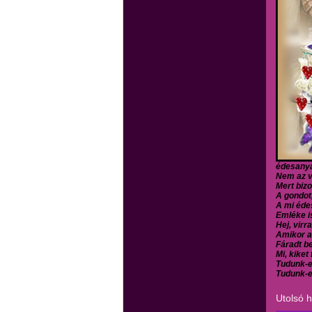
édesanyá
Nem az v
Mert biz
A gondot,
A mi éde
Emléke i
Hej, virr
Amikor a
Fáradt b
Mi, kiket
Tudunk-e 
Tudunk-e 
Utolsó 