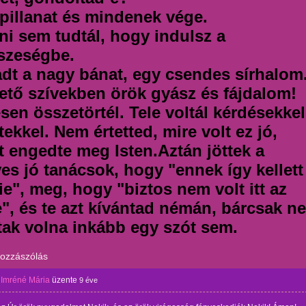
pillanat és mindenek vége.
ni sem tudtál, hogy indulsz a
szeségbe.
dt a nagy bánat, egy csendes sírhalom
ető szívekben örök gyász és fájdalom!
esen összetörtél. Tele voltál kérdésekkel
tekkel. Nem értetted, mire volt ez jó,
t engedte meg Isten.Aztán jöttek a
es jó tanácsok, hogy "ennek így kellett
ie", meg, hogy "biztos nem volt itt az
e", és te azt kívántad némán, bárcsak ne
tak volna inkább egy szót sem.
hozzászólás
 Imréné Mária
üzente
9 éve