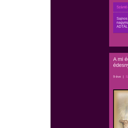
Szántó
Sajnos
nagyma
ADTÁL
A mi 
édesn
9 éve
|
S