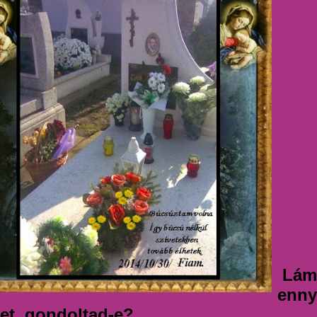
Lám
enny
let, gondoltad-e?