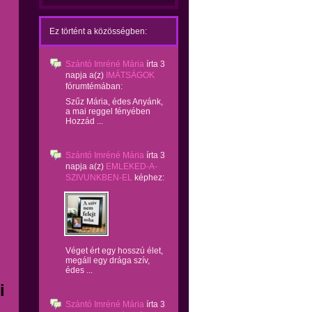
Ez történt a közösségben:
Szántó Imréné Mária
írta
3
napja
a(z)
IMÁTSÁGOK
fórumtémában:
Szűz Mária, édes Anyánk,
a mai reggel fényében
Hozzád ...
Szántó Imréné Mária
írta
3
napja
a(z)
EMLEKED-A-
SZIVUNKBEN-EL
képhez:
Véget ért egy hosszú élet,
megáll egy drága szív,
édes ...
i
Szántó Imréné Mária
írta
3