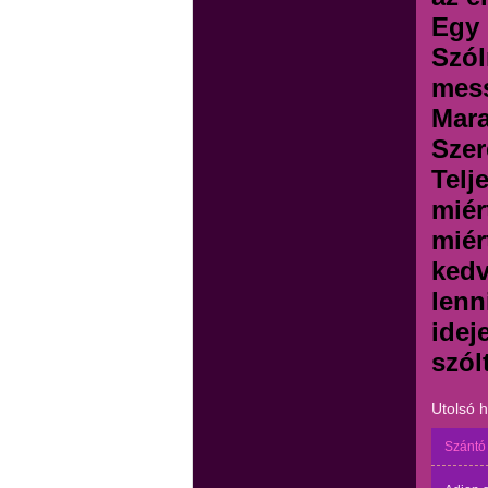
Egy 
Szól
mes
Mara
Szer
Telj
miér
miér
kedv
lenn
idej
szól
Utolsó 
Szántó