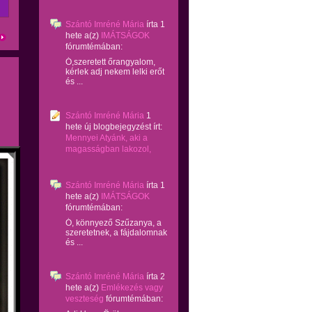
Szántó Imréné Mária
írta
1
hete
a(z)
IMÁTSÁGOK
fórumtémában:
Ó,szeretett őrangyalom,
kérlek adj nekem lelki erőt
és ...
Szántó Imréné Mária
1
hete
új blogbejegyzést írt:
Mennyei Atyánk, aki a
magasságban lakozol,
Szántó Imréné Mária
írta
1
hete
a(z)
IMÁTSÁGOK
fórumtémában:
Ó, könnyező Szűzanya, a
szeretetnek, a fájdalomnak
és ...
Szántó Imréné Mária
írta
2
hete
a(z)
Emlékezés vagy
veszteség
fórumtémában: