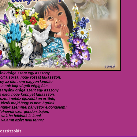
nk drága szent egy asszony
olt a sorsa, hogy rózsát fakasszon,
ony az élet nem nagyon kímélte
 a sok bajt végtől végig élte.
sanyánk drága szent egy asszony,
s elég, hogy könnyet fakasszon,
asztott nehéz éjszakákon értünk,
 láztól majd hogy el nem égtünk.
ehunyt szemmel hányszor elgondolom:
 felnevelt ezer gondon, bajon,
valaha hálásak is lenni,
valamit ezért neki tenni?
hozzászólás