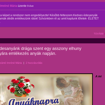
 Imréné Mária
üzente
9 éve
 a képet a rendszer nem engedélyezte! Később felteszem.Kedves édesanyák
mák dédik emlékezünk rátok! Szívünkben él az amit kaptunk tőletek- ÉLETET
.
TOVÁBB
édesanyánk drága szent egy asszony elhuny
yára emlékezés anyák napján.
zántó Imréné Mária
|
2 hozzászólás
A mi