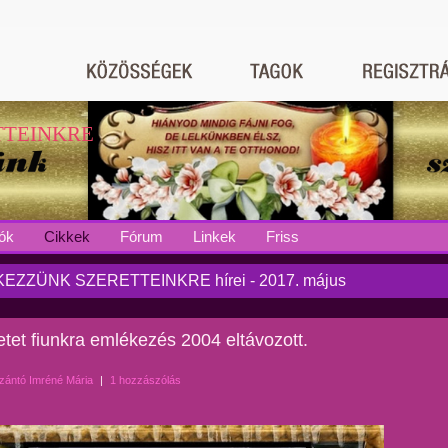
TTEINKRE
ók
Cikkek
Fórum
Linkek
Friss
EZZÜNK SZERETTEINKRE hírei - 2017. május
tet fiunkra emlékezés 2004 eltávozott.
zántó Imréné Mária
|
1 hozzászólás