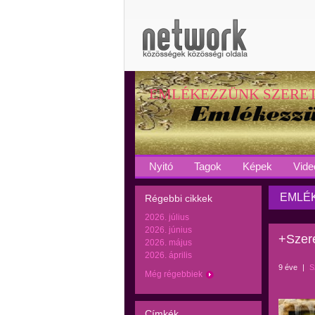
EMLÉKEZZÜNK SZERE
Nyitó
Tagok
Képek
Vide
EMLÉK
Régebbi cikkek
2026. július
2026. június
+Szere
2026. május
2026. április
9 éve
|
S
Még régebbiek
Címkék