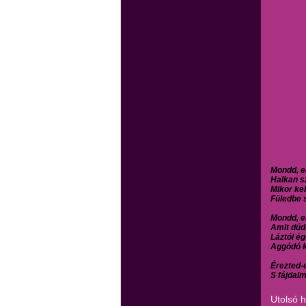
Mondd, e
Halkan sz
Mikor ke
Füledbe s
Mondd, e
Amit dúdo
Láztól ég
Aggódó k
Érezted-e
S fájdalm
Utolsó 