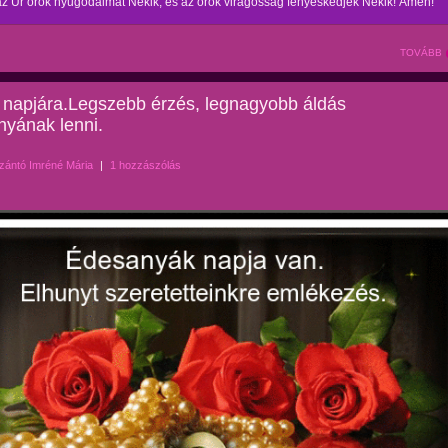
z Úr örök nyugodalmat Nekik, és az örök virágosság fényeskedjék Nekik! Ámen!
TOVÁBB
napjára.Legszebb érzés, legnagyobb áldás
yának lenni.
zántó Imréné Mária
|
1 hozzászólás