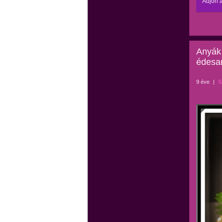
Adjon a
Anyák 
édesan
9 éve
|
S