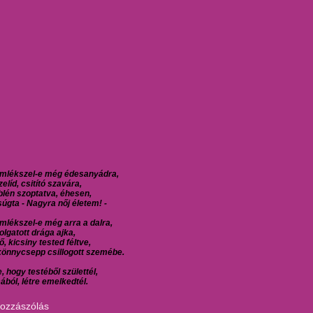
mlékszel-e még édesanyádra,
elíd, csitító szavára,
blén szoptatva, éhesen,
úgta - Nagyra nőj életem! -
mlékszel-e még arra a dalra,
lgatott drága ajka,
ő, kicsiny tested féltve,
önnycsepp csillogott szemébe.
, hogy testéből születtél,
ából, létre emelkedtél.
hozzászólás