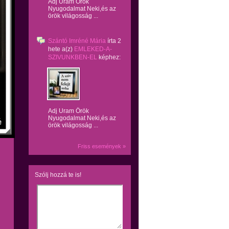
Adj Uram Örök
Nyugodalmat Neki,és az
örök világosság ...
Szántó Imréné Mária
írta
2
hete
a(z)
EMLEKED-A-
SZIVUNKBEN-EL
képhez:
Adj Uram Örök
Nyugodalmat Neki,és az
örök világosság ...
Friss események »
Szólj hozzá te is!