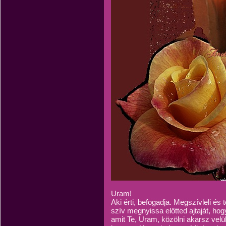
Uram!
Aki érti, befogadja. Megszívleli és
szív megnyissa előtted ajtaját, ho
amit Te, Uram, közölni akarsz ve