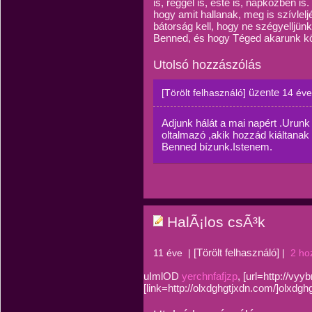
is, reggel is, este is, napközben is
hogy amit hallanak, meg is szívlelj
bátorság kell, hogy ne szégyelljünk
Benned, és hogy Téged akarunk kö
Utolsó hozzászólás
üzente
[Törölt felhasználó]
14 éve
Adjunk hálát a mai napért .Urunk
oltalmazó ,akik hozzád kiáltanak
Benned bízunk.Istenem.
HalÃ¡los csÃ³k
[Törölt felhasználó]
11 éve
|
|
2 ho
uImlOD
yerchnfafjzp
, [url=http://vyy
[link=http://olxdghgtjxdn.com/]olxdghg