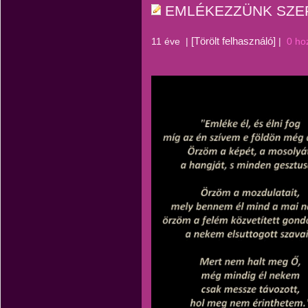
EMLÉKEZZÜNK SZE
[Törölt felhasználó]
11 éve
|
|
0 ho