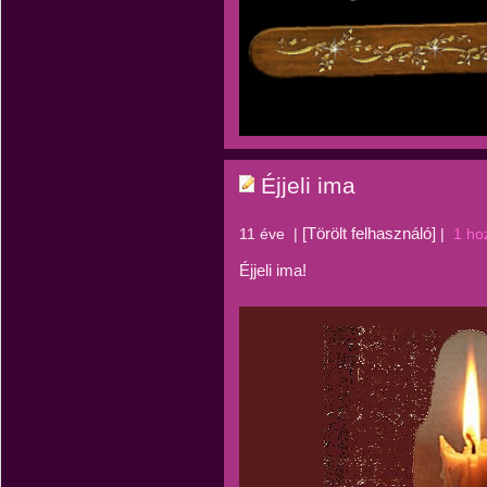
Éjjeli ima
[Törölt felhasználó]
11 éve
|
|
1 ho
Éjjeli ima!