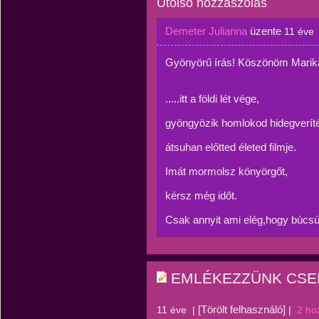
Utolsó hozzászólás
Demeter Julianna
üzente
11 éve
Gyönyörű írás! Köszönöm Marika!
.....itt a földi lét vége,
gyöngyözik homlokod hidegverít
átsuhan előtted életed filmje.
Imát mormolsz könyörgőt,
kérsz még időt.
Csak annyit ami elég,hogy búcsúz
EMLÉKEZZÜNK CSE
[Törölt felhasználó]
11 éve
|
|
2 ho