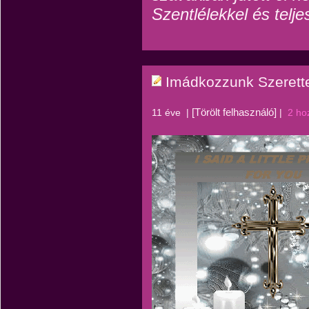
Szentlélekkel és telje
Imádkozzunk Szerette
[Törölt felhasználó]
11 éve
|
|
2 ho