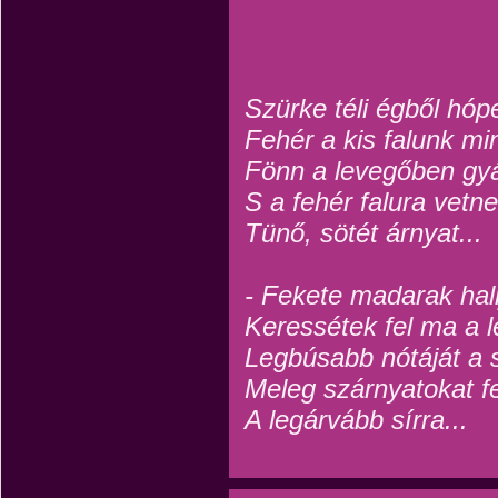
Szürke téli égből hópe
Fehér a kis falunk mi
Fönn a levegőben gy
S a fehér falura vetne
Tünő, sötét árnyat...
- Fekete madarak hal
Keressétek fel ma a 
Legbúsabb nótáját a sz
Meleg szárnyatokat fe
A legárvább sírra...