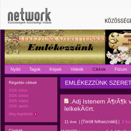
EMLÉKEZZÜNK SZERETTEINKRE
Nyitó
Tagok
Képek
Videók
Cikkek
Fórum
EMLÉKEZZÜNK SZERETTEI
Régebbi cikkek
2026. július
2026. június
.Adj Istenem Ã¶rÃ¶k 
2026. május
2026. április
lelkekÃ©rt.
Még régebbiek
[Törölt felhasználó]
11 éve
|
|
2 ho
Címkék