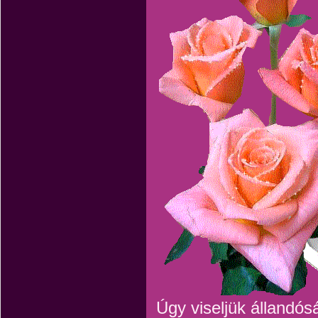
Úgy viseljük állandós