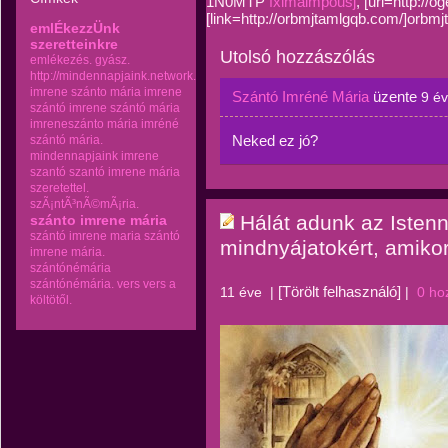
1N0MTP
fxlmaimpousj
, [url=http:/
[link=http://orbmjtamlgqb.com/]orbmjt
emlÉkezzÜnk
szeretteinkre
Utolsó hozzászólás
emlékezés.
gyász.
http://mindennapjaink.network.hu
imrene szánto mária
imrene
Szántó Imréné Mária
üzente
9 é
szántó
imrene szántó mária
imreneszánto mária
imréné
Neked ez jó?
szántó mária.
mindennapjaink imrene
szantó
szantó imrene mária
szeretettel.
szÃ¡ntÃ³nÃ©mÃ¡ria.
Hálát adunk az Isten
szánto imrene mária
szántó imrene maria
szántó
mindnyájatokért, amik
imrene mária.
szántónémária
szántónémária.
vers
vers a
[Törölt felhasználó]
11 éve
|
|
0 ho
költötől.