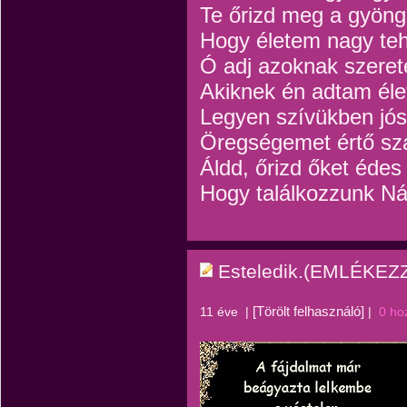
Te őrizd meg a gyöng
Hogy életem nagy teh
Ó adj azoknak szerete
Akiknek én adtam éle
Legyen szívükben jós
Öregségemet értő sz
Áldd, őrizd őket éde
Hogy találkozzunk Ná
Esteledik.(EMLÉKE
[Törölt felhasználó]
11 éve
|
|
0 ho