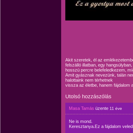
Akit szeretek, él az emlékezetemb
felszálló illatban, egy hangsúlyban
hosszú percre belefeledkezem, míg
Amit gyásznak nevezünk, talán nem 
halottaink nem térhetnek
vissza az életbe, hanem fájdalom a
Utolsó hozzászólás
Masa Tamás
üzente
11 éve
Ne is mond.
Keresztanya.Ez a fájdalom veled