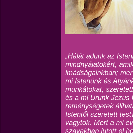
„Hálát adunk az Iste
mindnyájatokért, ami
imádságainkban; mer
mi Istenünk és Atyánk
munkátokat, szeretetb
és a mi Urunk Jézus Kr
reménységetek állhat
Istentől szeretett tes
vagytok.
Mert a mi e
szavakban jutott el h