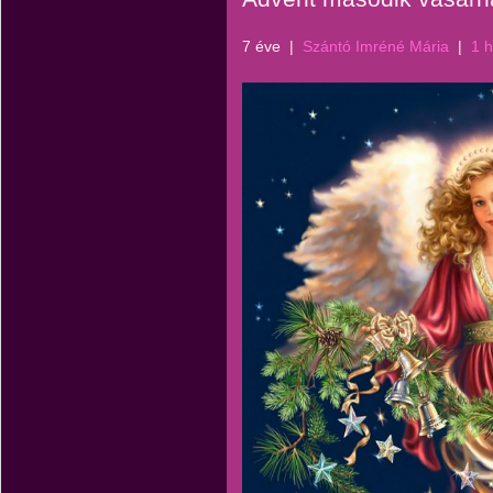
7 éve
|
Szántó Imréné Mária
|
1 