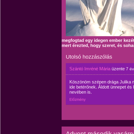
megfogtad egy idegen ember kezét
mert érezted, hogy szeret, és soh
Utolsó hozzászólás
Szántó Imréné Mária
üzente
7 é
Köszönöm szépen drága Julika 
ide betérőnek. Áldott ünnepet és
nevében is.
Előzmény
Advent második vasárn