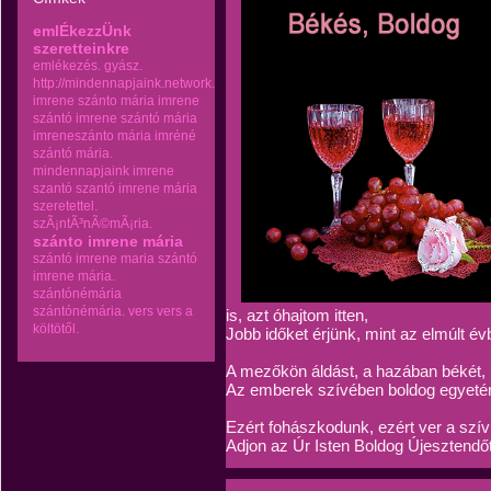
emlÉkezzÜnk
szeretteinkre
emlékezés.
gyász.
http://mindennapjaink.network.hu
imrene szánto mária
imrene
szántó
imrene szántó mária
imreneszánto mária
imréné
szántó mária.
mindennapjaink imrene
szantó
szantó imrene mária
szeretettel.
szÃ¡ntÃ³nÃ©mÃ¡ria.
szánto imrene mária
szántó imrene maria
szántó
imrene mária.
szántónémária
szántónémária.
vers
vers a
is, azt óhajtom itten,
költötől.
Jobb időket érjünk, mint az elmúlt év
A mezőkön áldást, a hazában békét,
Az emberek szívében boldog egyetér
Ezért fohászkodunk, ezért ver a szí
Adjon az Úr Isten Boldog Újesztendőt