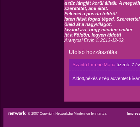
a tűz lángját körül állták.
A megvált
szeretetet, ami éltet.
Felemel a puszta földről,
Isten fiává fogad téged.
Szeretettel
öleld át a nagyvilágot,
kívánd azt, hogy minden ember
itt a Földön, legyen áldott!
Aranyosi Ervin © 2012-12-02.
Utolsó hozzászólás
Szántó Imréné Mária
üzente
7 é
Áldott,békés szép adventet kívá
© 2007 Copyright Network.hu Minden jog fenntartva.
Impres