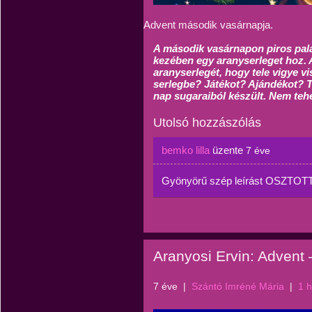
Advent második vasárnapja.
A második vasárnapon piros palás
kezében egy aranyserleget hoz. 
aranyserlegét, hogy tele vigye v
serlegbe? Játékot? Ajándékot? T
nap sugaraiból készült. Nem teh
Utolsó hozzászólás
bemko lilla
üzente
7 éve
Gyönyörű szép leírást OSZTOT
Aranyosi Ervin: Advent 
7 éve
|
Szántó Imréné Mária
|
1 