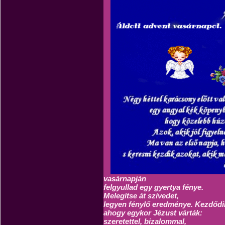
vasárnapján
felgyullad egy gyertya fénye.
Melegítse át szívedet,
legyen fénylő eredménye.
Kezdődi
ahogy egykor Jézust várták:
szeretettel, bizalommal,