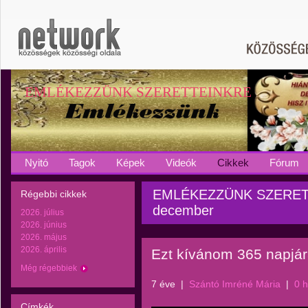
EMLÉKEZZÜNK SZERETTEINKRE
Nyitó
Tagok
Képek
Videók
Cikkek
Fórum
EMLÉKEZZÜNK SZERETTE
Régebbi cikkek
december
2026. július
2026. június
2026. május
2026. április
Ezt kívánom 365 napjár
Még régebbiek
7 éve
|
Szántó Imréné Mária
|
0 
Címkék