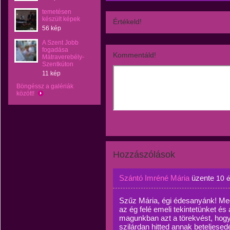
temetésen
készült képek
Értékeld!
56 kép
A Szent Jobb
fogadása
Kommentáld!
Mátraverebély-
Szentkúton
11 kép
Böngéssz a galériák
között!
Hozzászólások
Szántó Imréné Mária
üzente
10 
Szűz Mária, égi édesanyánk! M
az ég felé emeli tekintetünket é
magunkban azt a törekvést, hog
szilárdan hitted annak beteljesed