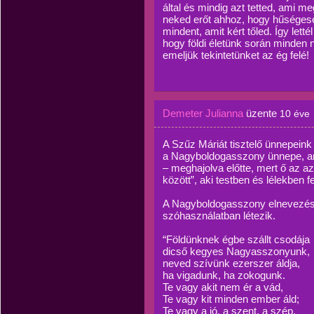
által és mindig azt tetted, ami meg
neked erőt ahhoz, hogy hűségese
mindent, amit kért tőled. Így lett
hogy földi életünk során minden
emeljük tekintetünket az ég felé!
Demeter Julianna
üzente
10 éve
A Szűz Máriát tisztelő ünnepein
a Nagyboldogasszony ünnepe, am
– meghajolva előtte, mert ő az a
között”, aki testben és lélekben 
A Nagyboldogasszony elnevezés 
szóhasználatban létezik.
“Földünknek égbe szállt csodája
dicső kegyes Nagyasszonyunk,
neved szívünk ezerszer áldja,
ha vigadunk, ha zokogunk.
Te vagy akit nem ér a vád,
Te vagy kit minden ember áld;
Te vagy a jó, a szent, a szép,