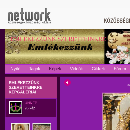
EMLÉKEZZÜNK SZERETTEINKRE
Nyitó
Tagok
Képek
Videók
Cikkek
Fórum
EMLÉKEZZÜNK
Di
SZERETTEINKRE
KÉPGALÉRIÁI
ÜNNEP.
96 kép