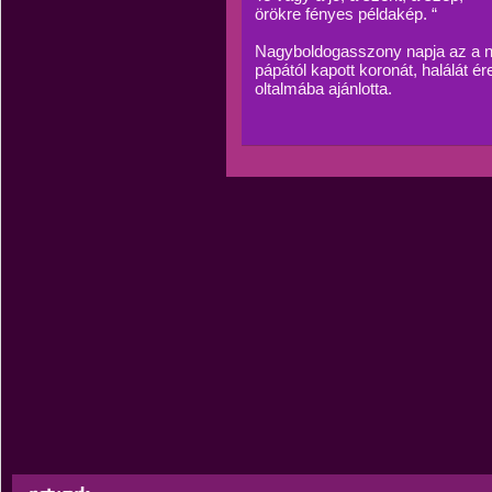
örökre fényes példakép. “
Nagyboldogasszony napja az a nap
pápától kapott koronát, halálát 
oltalmába ajánlotta.