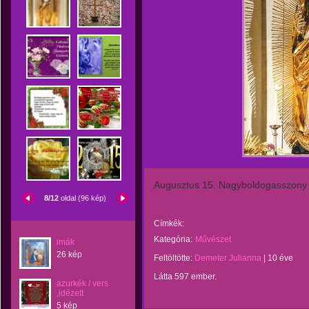
Augusztus 15. Nagyboldogasszony
8/12
oldal (96 kép)
Címkék:
Kategória:
Művészet
imák
26 kép
Feltöltötte:
Demeter Julianna
|
10 éve
Látta 597 ember.
azurkék / vers
,idézett
5 kép