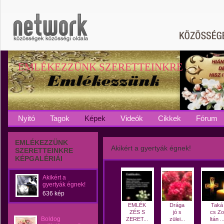
EMLÉKEZZÜNK SZERETTEINKRE
Nyitó
Tagok
Képek
Videók
Cikkek
Fórum
EMLÉKEZZÜNK
Akikért a gyertyák égnek!
SZERETTEINKRE
KÉPGALÉRIÁI
Akikért a
gyertyák égnek!
636 kép
EMLÉK
Drága
Taká
ZÉS S
jó s
cs Zo
Boldog
ZERET...
zülei...
ltán ..