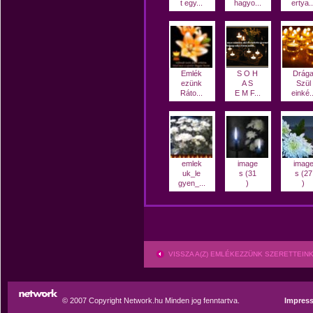
t egy...
hagyo...
ertya..
Emlék
S O H
Drág
ezünk
A S
Szül
Ráto...
E M F...
einké..
emlek
image
imag
uk_le
s (31
s (27
gyen_...
)
)
VISSZA A(Z) EMLÉKEZZÜNK SZERETTEI
© 2007 Copyright Network.hu Minden jog fenntartva.
Impres