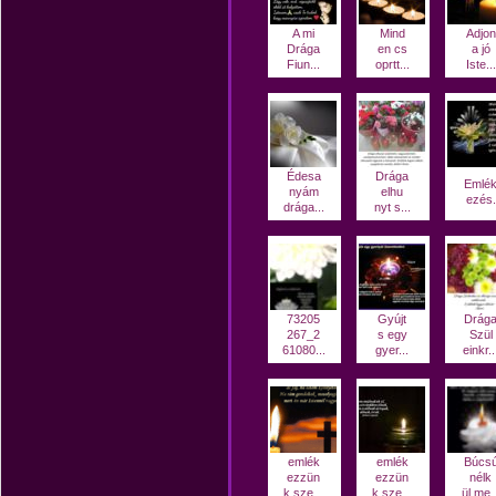
A mi
Mind
Adjon
Drága
en cs
a jó
Fiun...
oprtt...
Iste...
Édesa
Drága
Emlé
nyám
elhu
ezés.
drága...
nyt s...
73205
Gyújt
Drág
267_2
s egy
Szül
61080...
gyer...
einkr..
emlék
emlék
Búcs
ezzün
ezzün
nélk
k sze...
k sze...
ül me..