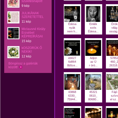
születésnapot!
9 kép
JULIKÁNAK
SZERETETTEL
11 kép
Édesa
Emlék
Örök
nyák
ezés
világ
Miclausné Király
nem h...
Édesa...
osság.
Erzsébet
KÉPREÍRÁSAI
15 kép
kOSZORÚK Ő
NEKIK!
12 kép
eb627
Adjon
5785
6d864
az Ú
460_
Böngéssz a galériák
8b5ce...
r örö...
26318.
között!
43868
45321
Fájó
6330_
0610_
szívv
75944...
80680...
el sz..