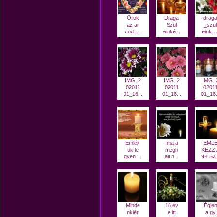
Örök
Drága
draga
az ar
Szül
_szul
cod ,...
einké...
eink_..
IMG_2
IMG_2
IMG_
02011
02011
0201
01_16...
01_18...
01_18.
Emlék
Ima a
EML
ük le
megh
KEZZ
gyen ...
alt h...
NK SZ.
Minde
16 év
Égjen
nkiér
e itt
a gy