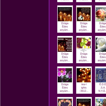
Drága
Drága
Drág
Édes
Édes
Édes
anyám...
anyám...
anyám.
Drága
Drága
Drág
Édes
Édes
Édes
anyám...
anyám...
anyám.
Drága
tea-l
É.D.E
Édes
ights
.S.A.
anyám...
-3612...
N.Y.Á..