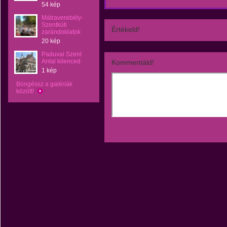
54 kép
Mátraverebély-
Szentkúti
Értékeld!
zarándoklatok
20 kép
Paduvai Szent
Antal kilenced
Kommentáld!
1 kép
Böngéssz a galériák
között!