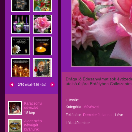
Drága jó Édesanyámat sok évtízede
utolsó útjára Erdélyben Csíkszentm
2/80
oldal (636 kép)
Címkék:
Karácsonyi
Kategória:
Művészet
üdvözlet
18 kép
Feltöltötte:
Demeter Julianna
|
1 éve
Áldott szép
Látta 40 ember.
hétvégét
kivánunk.