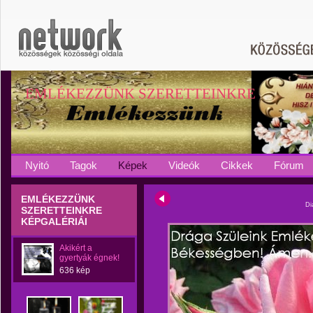
EMLÉKEZZÜNK SZERETTEINKRE
Nyitó
Tagok
Képek
Videók
Cikkek
Fórum
EMLÉKEZZÜNK
Di
SZERETTEINKRE
KÉPGALÉRIÁI
Akikért a
gyertyák égnek!
636 kép