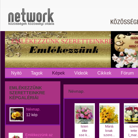
EMLÉKEZZÜNK SZERETTEINKRE
Nyitó
Tagok
Képek
Videók
Cikkek
Fórum
EMLÉKEZZÜNK
Névnap.
SZERETTEINKRE
KÉPGALÉRIÁI
Névnap.
12 kép
Isten
Máriá
szere
élte
knak
tette
Emlékezzünk az
sse k...
szere...
l_mar..