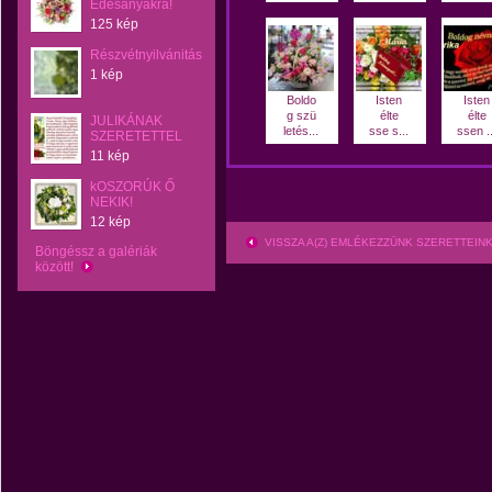
Édesanyákra!
125 kép
Részvétnyilvánitás
1 kép
Boldo
Isten
Isten
g szü
élte
élte
JULIKÁNAK
letés...
sse s...
ssen ..
SZERETETTEL
11 kép
kOSZORÚK Ő
NEKIK!
12 kép
VISSZA A(Z) EMLÉKEZZÜNK SZERETTEI
Böngéssz a galériák
között!