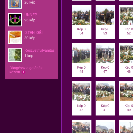
26 kép
ÜNNEP.
96 kép
Kép 0
Kép 0
Kép 0
ISTEN IGÉI.
54
53
52
30 kép
Részvétnyilvánitás
1 kép
Kép 0
Kép 0
Kép 0
Böngéssz a galériák
48
47
46
között!
Kép 0
Kép 0
Kép 0
42
41
40