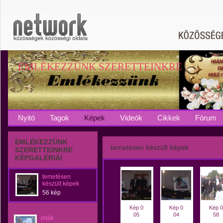
EMLÉKEZZÜNK SZERETTEINKRE
Nyitó
Tagok
Képek
Videók
Cikkek
Fórum
EMLÉKEZZÜNK
temetésen készült képek
SZERETTEINKRE
KÉPGALÉRIÁI
temetésen
készült képek
56 kép
Kép 0
Kép 0
Kép 0
05
04
58
imák