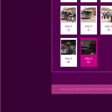
Kép 0
Kép 0
Kép 0
12
11
10
Kép 0
Kép 0
06
03
VISSZA A(Z) EMLÉKEZZÜNK SZERETTEI