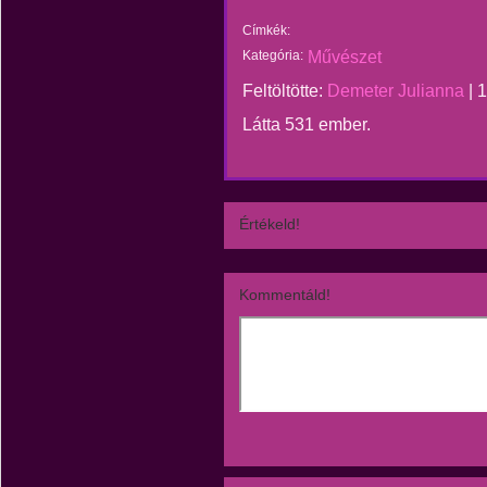
Címkék:
Kategória:
Művészet
Feltöltötte:
Demeter Julianna
|
1
Látta 531 ember.
Értékeld!
Kommentáld!