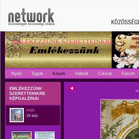
EMLÉKEZZÜNK SZERETTEINKRE
Nyitó
Tagok
Képek
Videók
Cikkek
Fórum
EMLÉKEZZÜNK
Di
SZERETTEINKRE
KÉPGALÉRIÁI
imák
26 kép