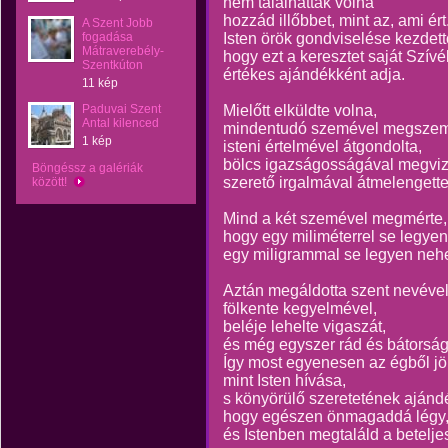
nem találhattak volna
hozzád illőbbet, mint az, ami ért
A Szent Jobb
fogadása
Isten örök gondviselése kezdett
Mátraverebély-
hogy ezt a keresztet saját Szívé
Szentkúton
értékes ajándékként adja.
11 kép
Paduvai Szent
Mielőtt elküldte volna,
Antal kilenced
mindentudó szemével megszeml
1 kép
isteni értelmével átgondolta,
bölcs igazságosságával megviz
Böngéssz a galériák
szerető irgalmával átmelengette
között!
Mind a két szemével megmérte,
hogy egy miliméterrel se legye
egy miligrammal se legyen nehe
Aztán megáldotta szent nevével
fölkente kegyelmével,
beléje lehelte vigaszát,
és még egyszer rád és bátorságo
Így most egyenesen az égből jö
mint Isten hívása,
s könyörülő szeretetének ajánd
hogy egészen önmagaddá légy
és Istenben megtaláld a betelje