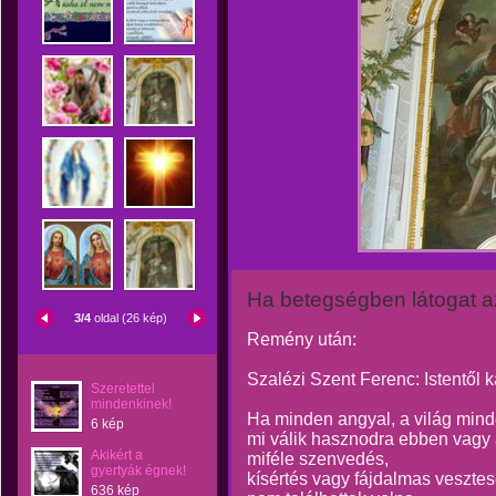
Ha betegségben látogat az
3/4
oldal (26 kép)
Remény után:
Szalézi Szent Ferenc: Istentől 
Szeretettel
mindenkinek!
Ha minden angyal, a világ mind
6 kép
mi válik hasznodra ebben vagy
Akikért a
miféle szenvedés,
gyertyák égnek!
kísértés vagy fájdalmas vesztes
636 kép