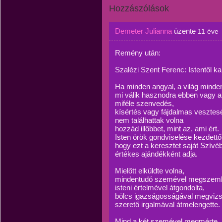
Hozzászólások
Demeter Julianna
üzente
11 éve
Remény után:
Szalézi Szent Ferenc: Istentől k
Ha minden angyal, a világ minde
mi válik hasznodra ebben vagy a
miféle szenvedés,
kísértés vagy fájdalmas vesztes
nem találhattak volna
hozzád illőbbet, mint az, ami ért.
Isten örök gondviselése kezdettől
hogy ezt a keresztet saját Szívéb
értékes ajándékként adja.
Mielőtt elküldte volna,
mindentudó szemével megszemlé
isteni értelmével átgondolta,
bölcs igazságosságával megvizs
szerető irgalmával átmelengette.
Mind a két szemével megmérte,