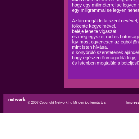
hogy egy miliméterrel se legyen
egy miligrammal se legyen neheze
Aztán megáldotta szent nevével,
fölkente kegyelmével,
beléje lehelte vigaszát,
és még egyszer rád és bátorságod
Így most egyenesen az égből jön 
mint Isten hívása,
s könyörülő szeretetének ajándé
hogy egészen önmagaddá légy,
és Istenben megtaláld a beteljesü
© 2007 Copyright Network.hu Minden jog fenntartva.
Impres