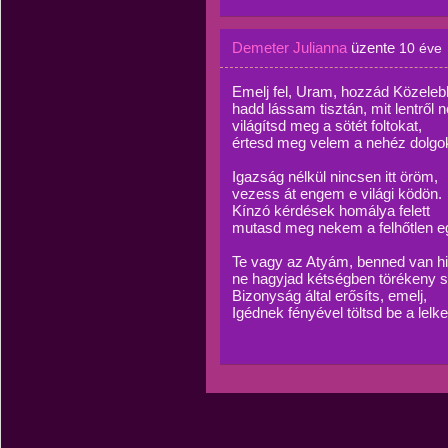
Demeter Julianna
üzente
10 éve
Emelj fel, Uram, hozzád Közeleb
hadd lássam tisztán, mit lentről 
világítsd meg a sötét foltokat,
értesd meg velem a nehéz dolgo
Igazság nélkül nincsen itt öröm,
vezess át engem e világi ködön.
Kínzó kérdések homálya felett
mutasd meg nekem a felhőtlen e
Te vagy az Atyám, benned van h
ne hagyjad kétségben törékeny 
Bizonyság által erősíts, emelj,
Igédnek fényével töltsd be a lelk