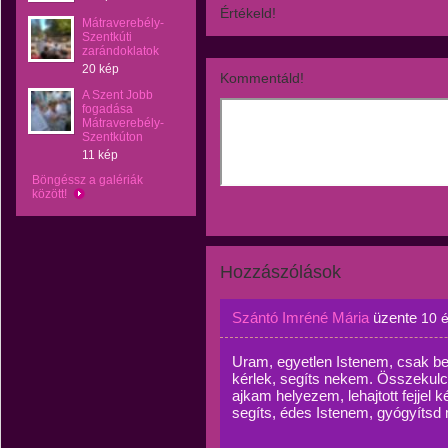
Értékeld!
Mátraverebély-
Szentkúti
zarándoklatok
20 kép
Kommentáld!
A Szent Jobb
fogadása
Mátraverebély-
Szentkúton
11 kép
Böngéssz a galériák
között!
Hozzászólások
Szántó Imréné Mária
üzente
10 
Uram, egyetlen Istenem, csak b
kérlek, segíts nekem. Összekulc
ajkam helyezem, lehajtott fejjel k
segíts, édes Istenem, gyógyítsd 