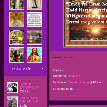
emelj-fel-uram
1/4
oldal (26 kép)
Címkék:
Kategória:
Művészet
Feltöltötte:
Demeter Julianna
|
10 éve
Akikért a
gyertyák égnek!
Látta 687 ember.
636 kép
Paduvai Szent
Antal kilenced
1 kép