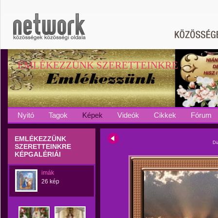
EMLÉKEZZÜNK SZERETTEINKRE
Nyitó
Tagok
Képek
Videók
Cikkek
Fórum
EMLÉKEZZÜNK
Di
SZERETTEINKRE
KÉPGALÉRIÁI
imák
26 kép