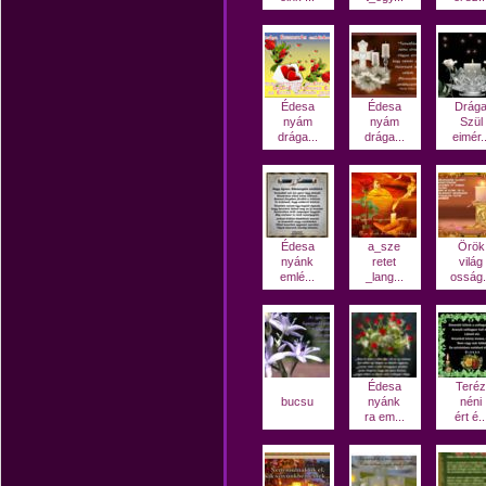
Édesa
Édesa
Drág
nyám
nyám
Szül
drága...
drága...
eimér..
Édesa
a_sze
Örök
nyánk
retet
világ
emlé...
_lang...
osság.
Édesa
Teréz
bucsu
nyánk
néni
ra em...
ért é..