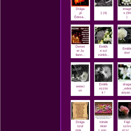
Drága
imag
,jó
1 (4)
s (94
Édesa...
)
Demet
Emlék
Emlé
er Ju
e szí
ére!
liann...
vünkb...
Emlék
draga
www.t
ezzün
_ede
vn
k !
anyan.
Drága
minde
Fájó
szül
nkier
szívv
eink ...
t_egy...
el sz..