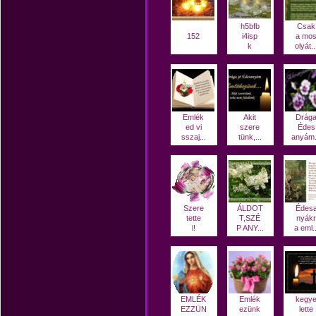
h5bfb
Csak
152
i4isp
a mo
k
olyát..
Emlék
Akit
Drág
ed vi
szere
Édes
sszaj...
tünk,...
anyám.
Szere
ÁLDOT
Édes
tette
T,SZÉ
nyákr
l!
P ANY...
a eml..
EMLÉK
Emlék
kegy
EZZÜN
ezünk
lette