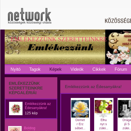
EMLÉKEZZÜNK SZERETTEINKRE
Nyitó
Tagok
Képek
Videók
Cikkek
Fórum
EMLÉKEZZÜNK
Emlékezzünk az Édesanyákra!
SZERETTEINKRE
KÉPGALÉRIÁI
Emlékezzünk az
Édesanyákra!
125 kép
Demet
Elhu
Drág
r Erz
nyt s
jó S
Boldog
sébet...
zülei...
zülei..