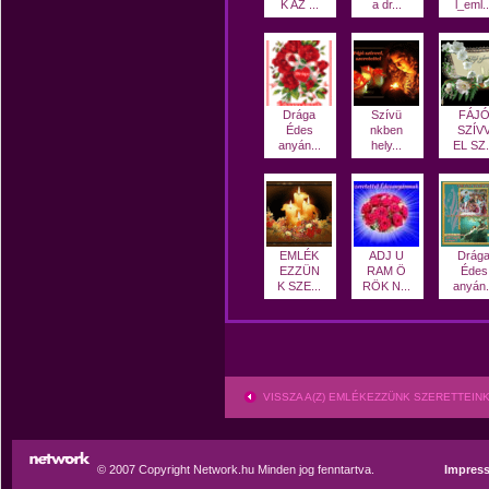
K AZ ...
a dr...
l_eml..
Drága
Szívü
FÁJ
Édes
nkben
SZÍV
anyán...
hely...
EL SZ.
EMLÉK
ADJ U
Drág
EZZÜN
RAM Ö
Édes
K SZE...
RÖK N...
anyán.
VISSZA A(Z) EMLÉKEZZÜNK SZERETTEI
© 2007 Copyright Network.hu Minden jog fenntartva.
Impres