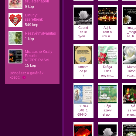
születésnapot!
9 kép
Elhunyt
szeretteink
549 kép
Csend
Adj U
ima_
es le
ram ö
_meg
Részvétnyilvánitás
gyen ...
rök n...
alt_h..
1 kép
Miclausné Király
Erzsébet
KÉPREÍRÁSAI
15 kép
unnam
Drága
Mam
ed (8
Édes
látod
Böngéssz a galériák
)
anyám...
rózs..
között!
36703
Fájó
Fájó
848_1
szívv
szívv
69440...
el go...
el go..