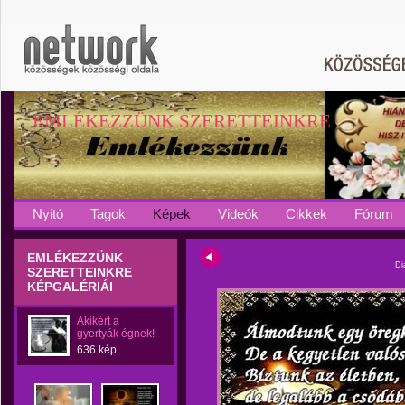
EMLÉKEZZÜNK SZERETTEINKRE
Nyitó
Tagok
Képek
Videók
Cikkek
Fórum
EMLÉKEZZÜNK
Di
SZERETTEINKRE
KÉPGALÉRIÁI
Akikért a
gyertyák égnek!
636 kép