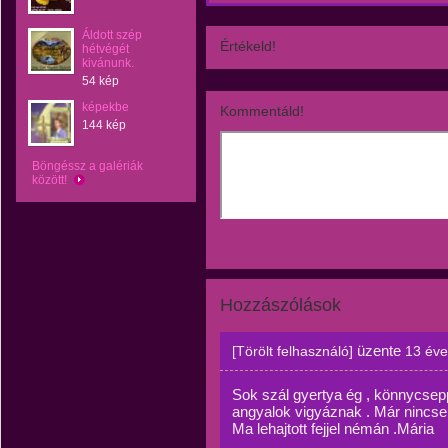
Áldott szép
Értékeld!
hétvégét
kivánunk.
54 kép
képekbe
Kommentáld!
144 kép
Böngéssz a galériák
között!
Hozzászólások
üzente
[Törölt felhasználó]
13 éve
Sok szál gyertya ég , könnycsepp
angyalok vigyáznak . Már nincse
Ma lehajtott fejjel némán .Mária