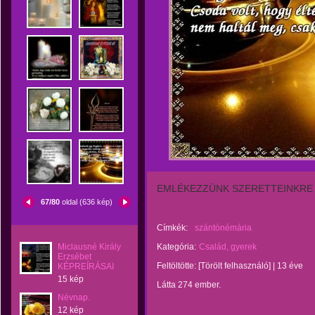
EMLÉKEZZÜNK SZERETTEINKRE
67/80
oldal (636 kép)
Címkék:
szántónémária
Miclausné Király
Kategória:
Család, gyerek
Erzsébet
Feltöltötte:
[Törölt felhasználó]
|
13 éve
KÉPREÍRÁSAI
15 kép
Látta 274 ember.
Névnap.
12 kép