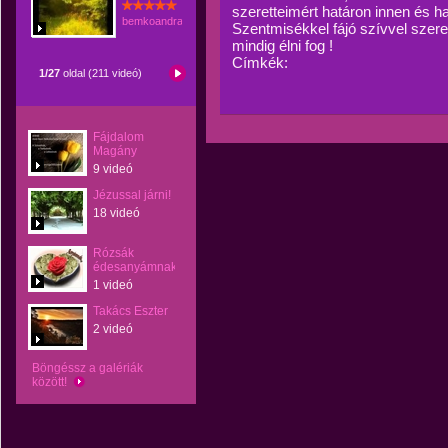
szeretteimért határon innen és 
bemkoandrasne
Szentmisékkel fájó szívvel szere
mindig élni fog !
Címkék:
1/27
oldal (211 videó)
Fájdalom
Magány
9 videó
Jézussal járni!
18 videó
Rózsák
édesanyámnak
1 videó
Takács Eszter
2 videó
Böngéssz a galériák
között!