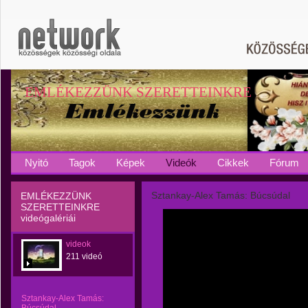
EMLÉKEZZÜNK SZERETTEINKRE
Nyitó
Tagok
Képek
Videók
Cikkek
Fórum
Sztankay-Alex Tamás: Búcsúdal
EMLÉKEZZÜNK
SZERETTEINKRE
videógalériái
videok
211 videó
Sztankay-Alex Tamás: