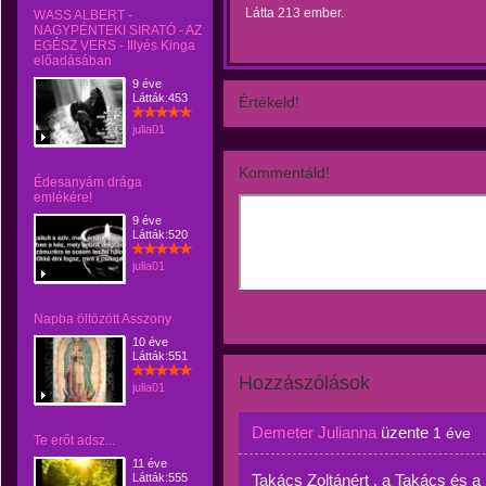
Látta 213 ember.
WASS ALBERT -
NAGYPÉNTEKI SIRATÓ - AZ
EGÉSZ VERS - Illyés Kinga
előadásában
9 éve
Látták:453
Értékeld!
julia01
Kommentáld!
Édesanyám drága
emlékére!
9 éve
Látták:520
julia01
Napba öltözött Asszony
10 éve
Látták:551
Hozzászólások
julia01
Demeter Julianna
üzente
1 éve
Te erőt adsz...
11 éve
Látták:555
Takács Zoltánért , a Takács és a