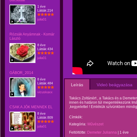
Búcsúdal
1 éve
Látták:214
julia01
Rózsák Anyámnak - Komár
László
8 éve
Látták:434
julia01
GÁBOR_2014
8 éve
Látták:484
Leírás
Videó beágyazása
vicuskaxx
Takács Zoltánért , a Takács és a Demeter 
innen és határon túl megemlékezünk Imáva
,kegyelettel ! Emlékük szívünkben mindig 
CSAK A JÓK MENNEK EL
8 éve
Címkék:
Látták:809
Kategória:
Művészet
julia01
Feltöltötte:
Demeter Julianna
|
1 éve