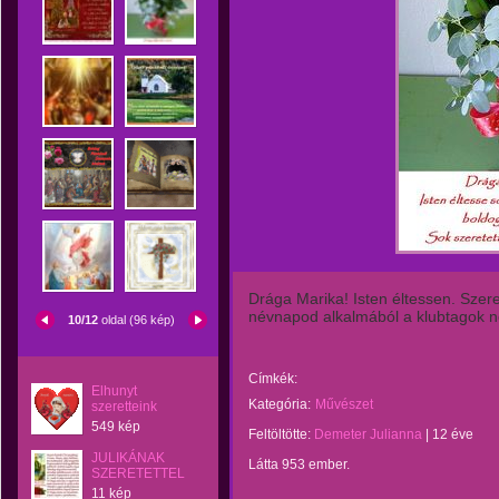
Drága Marika! Isten éltessen. Szere
névnapod alkalmából a klubtagok n
10/12
oldal (96 kép)
Címkék:
Elhunyt
Kategória:
Művészet
szeretteink
549 kép
Feltöltötte:
Demeter Julianna
|
12 éve
JULIKÁNAK
Látta 953 ember.
SZERETETTEL
11 kép