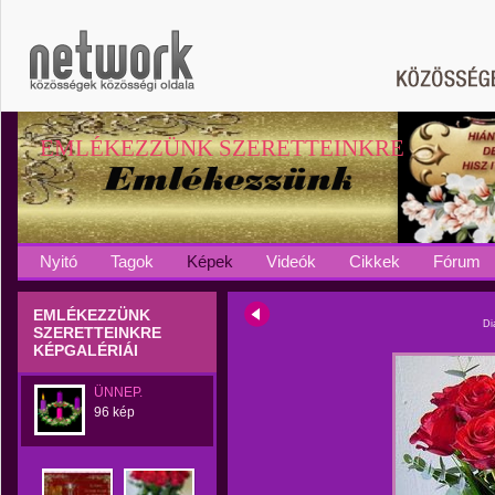
EMLÉKEZZÜNK SZERETTEINKRE
Nyitó
Tagok
Képek
Videók
Cikkek
Fórum
EMLÉKEZZÜNK
Di
SZERETTEINKRE
KÉPGALÉRIÁI
ÜNNEP.
96 kép