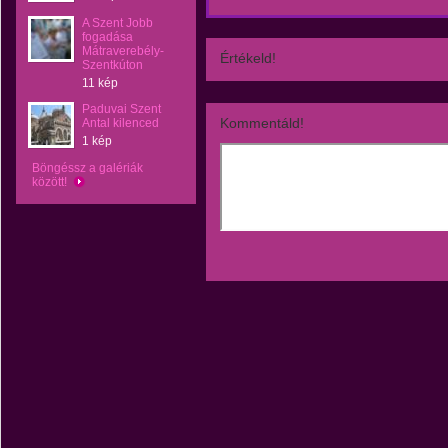
A Szent Jobb
fogadása
Mátraverebély-
Értékeld!
Szentkúton
11 kép
Paduvai Szent
Kommentáld!
Antal kilenced
1 kép
Böngéssz a galériák
között!