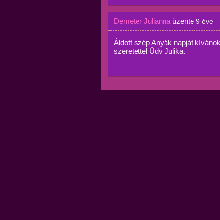
Demeter Julianna
üzente
9 éve
Áldott szép Anyák napját kíváno
szeretettel Üdv Julika.