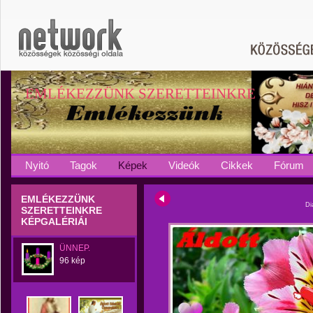
EMLÉKEZZÜNK SZERETTEINKRE
Nyitó
Tagok
Képek
Videók
Cikkek
Fórum
EMLÉKEZZÜNK
Di
SZERETTEINKRE
KÉPGALÉRIÁI
ÜNNEP.
96 kép