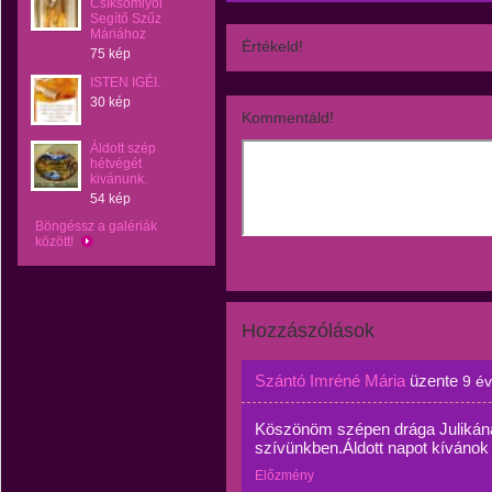
Csíksomlyói
Segítő Szűz
Máriához
Értékeld!
75 kép
ISTEN IGÉI.
30 kép
Kommentáld!
Áldott szép
hétvégét
kivánunk.
54 kép
Böngéssz a galériák
között!
Hozzászólások
Szántó Imréné Mária
üzente
9 é
Köszönöm szépen drága Julikának
szívünkben.Áldott napot kívánok
Előzmény