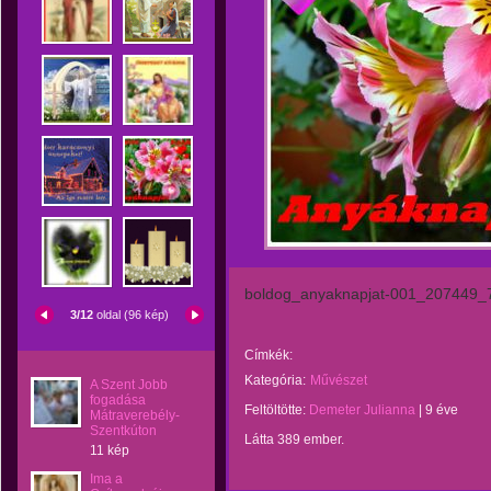
boldog_anyaknapjat-001_207449_
3/12
oldal (96 kép)
Címkék:
Kategória:
Művészet
A Szent Jobb
fogadása
Feltöltötte:
Demeter Julianna
|
9 éve
Mátraverebély-
Szentkúton
Látta 389 ember.
11 kép
Ima a