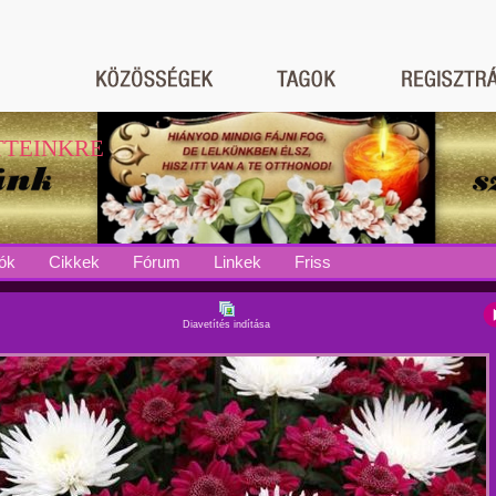
TTEINKRE
ók
Cikkek
Fórum
Linkek
Friss
Diavetítés indítása