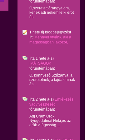
fórumtémában:
Ó,szeretett őrangyalom,
kérlek adj nekem lelki erőt
és ...
1 hete
új blogbejegyzést
írt:
Mennyei Atyánk, aki a
magasságban lakozol,
írta
1 hete
a(z)
IMÁTSÁGOK
fórumtémában:
Ó, könnyező Szűzanya, a
szeretetnek, a fájdalomnak
és ...
írta
2 hete
a(z)
Emlékezés
vagy veszteség
fórumtémában:
Adj Uram Örök
Nyugodalmat Neki,és az
örök világosság ...