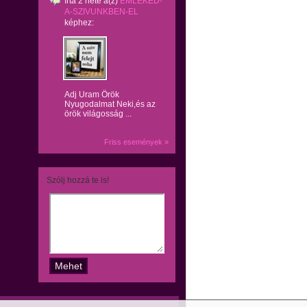
írta
2 hete
a(z)
EMLEKED-
A-SZIVUNKBEN-EL
képhez:
Adj Uram Örök
Nyugodalmat Neki,és az
örök világosság ...
Friss események »
Szólj hozzá te is!