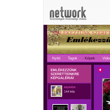
EMLÉKEZZÜNK SZERE
Nyitó
Tagok
Képek
Vide
EMLÉKEZZÜNK
SZERETTEINKRE
KÉPGALÉRIÁI
képekbe
144 kép