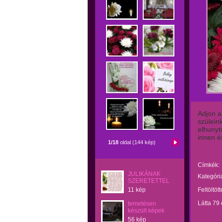
Adjon a
szülein
elhunyt
innen és
1/18
oldal (144 kép)
Címkék:
JULIKÁNAK
Kategóri
SZERETETTEL
11 kép
Feltöltöt
Látta 79
temetésen
készült képek
56 kép