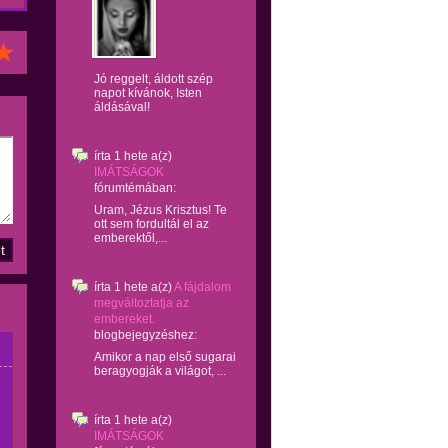
Jó reggelt, áldott szép
napot kívánok, Isten
áldásával!
írta
1 hete
a(z)
IMÁTSÁGOK
fórumtémában:
Uram, Jézus Krisztus! Te
ott sem fordultál el az
emberektől,...
írta
1 hete
a(z)
A fájdalom
megváltoztatja az
embereket.
blogbejegyzéshez:
Amikor a nap első sugarai
beragyogják a világot, ...
írta
1 hete
a(z)
IMÁTSÁGOK