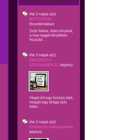
írta
3 napja
a(z)
IMÁTSÁGOK
fórumtémában:
Szűz Mária, édes Anyánk,
a mai reggel fényében
Hozzád ...
írta
3 napja
a(z)
EMLEKED-A-
SZIVUNKBEN-EL
képhez:
Véget ért egy hosszú élet,
megáll egy drága szív,
édes ...
írta
3 napja
a(z)
Emlékezés Édesanyámra.
képhez: