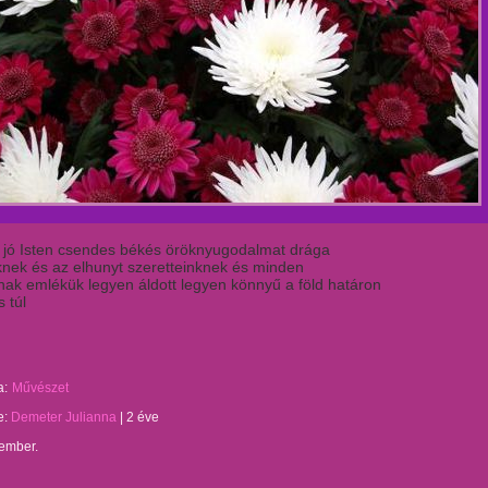
 jó Isten csendes békés öröknyugodalmat drága
knek és az elhunyt szeretteinknek és minden
nak emlékük legyen áldott legyen könnyű a föld határon
 túl
a:
Művészet
te:
Demeter Julianna
|
2 éve
 ember.