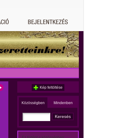
Kép feltöltése
Közösségben
Mindenben
Ez történt a közösségben: