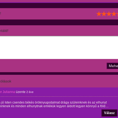
!
táld!
ólások
r Julianna
üzente
2 éve
 jó Isten csendes békés öröknyugodalmat drága szüleinknek és az elhunyt
einknek és minden elhunytnak emlékük legyen áldott legyen könnyű a föld....
Válasz