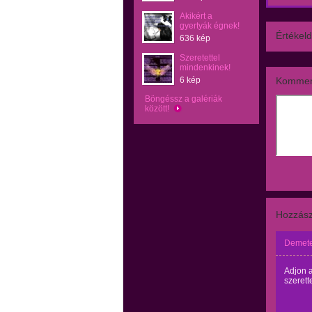
Akikért a
gyertyák égnek!
Értékeld
636 kép
Szeretettel
mindenkinek!
6 kép
Kommen
Böngéssz a galériák
között!
Hozzász
Demete
Adjon a
szerett