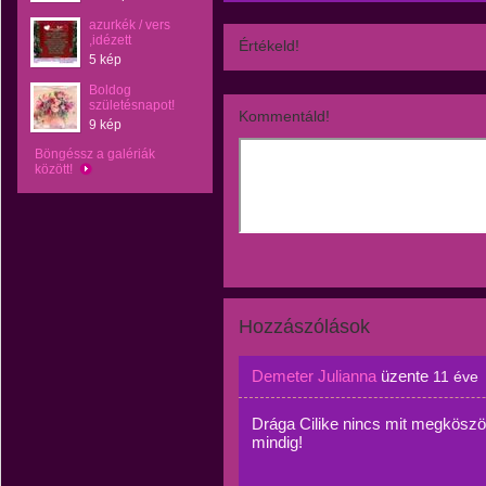
azurkék / vers
,idézett
Értékeld!
5 kép
Boldog
születésnapot!
Kommentáld!
9 kép
Böngéssz a galériák
között!
Hozzászólások
Demeter Julianna
üzente
11 éve
Drága Cilike nincs mit megköszö
mindig!