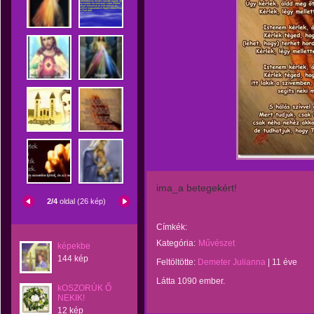
ima_a betegekért!
2/4
oldal (26 kép)
Címkék:
Kategória:
Művészet
képekbe
144 kép
Feltöltötte:
Demeter Julianna
|
11 éve
Látta 1090 ember.
kOSZORÚK Ő
NEKIK!
12 kép