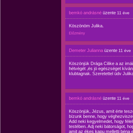
bemkó andrásné
üzente
11 éve
Köszönöm Julika.
Előzmény
Demeter Julianna
üzente
11 éve
Köszönjük Drága Cilike a az imáid
hétvégét ,és jó egészséget kív
klubtagnak. Szeretettel üdv Julik
bemkó andrásné
üzente
11 éve
Köszönjük, Jézus, amit érte tesz
bízunk benne, hogy véghezviszed
Add neki kegyelmedet, hogy féle
testében. Adj neki bátorságot, h
amit az ékes kapu melletti béna 