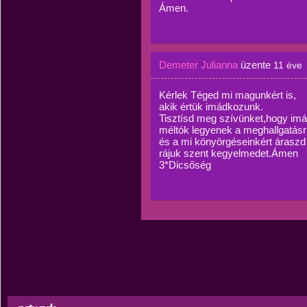
Ámen.
Demeter Julianna
üzente
11 éve
Kérlek Téged mi magunkért is,
akik értük imádkozunk.
Tisztísd meg szívünket,hogy imá
méltók legyenek a meghallgatásr
és a mi könyörgéseinkért áraszd
rájuk szent kegyelmedet.Ámen
3*Dicsőség