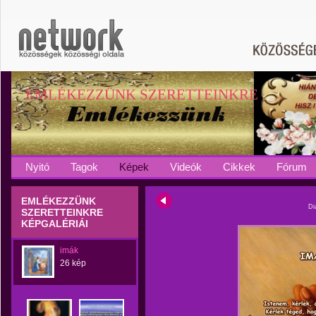
EMLÉKEZZÜNK SZERETTEINKRE
Nyitó
Tagok
Képek
Videók
Cikkek
Fórum
EMLÉKEZZÜNK
Di
SZERETTEINKRE
KÉPGALÉRIÁI
imák
26 kép