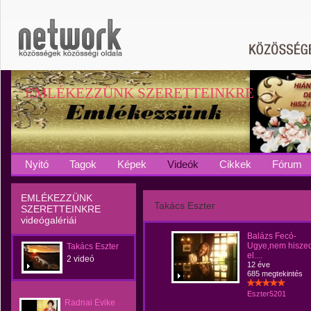
EMLÉKEZZÜNK SZERETTEINKRE
Nyitó
Tagok
Képek
Videók
Cikkek
Fórum
EMLÉKEZZÜNK
Takács Eszter
SZERETTEINKRE
videógalériái
Balázs Fecó-
Ugye,nem hisze
Takács Eszter
el....
2 videó
12 éve
685 megtekintés
Eszter5201
Radnai Évike