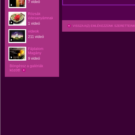
7 videó
Rózsák
édesanyámnak
1 videó
VISSZA A(Z) EMLÉKEZZÜNK SZERETTEI
videok
211 videó
Fájdalom
Magány
9 videó
Böngéssz a galériák
között!