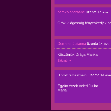
bemkó andrásné
üzente
14 éve
Örök világosság fényeskedjék ne
Demeter Julianna
üzente
14 éve
Köszönjük Drága Marika.
Előzmény
üzente
[Törölt felhasználó]
14 éve
Együtt érzek veled.Julika.
Mária.