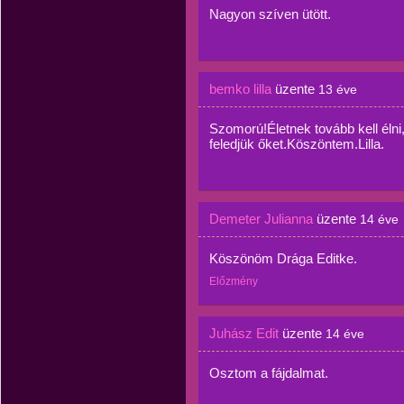
Nagyon szíven ütött.
bemko lilla
üzente
13 éve
Szomorú!Életnek tovább kell éln
feledjük őket.Köszöntem.Lilla.
Demeter Julianna
üzente
14 éve
Köszönöm Drága Editke.
Előzmény
Juhász Edit
üzente
14 éve
Osztom a fájdalmat.