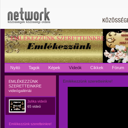
EMLÉKEZZÜNK SZERETTEINKRE
Nyitó
Tagok
Képek
Videók
Cikkek
Fórum
Emlékezzünk szeretteinkre!
EMLÉKEZZÜNK
SZERETTEINKRE
videógalériái
Julika videói
65 videó
Emlékezzünk szeretteinkre!