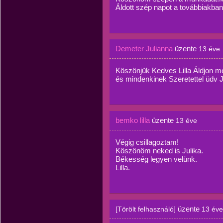
Áldott szép napot a továbbiakban
Demeter Julianna
üzente
13 éve
Köszönjük Kedves Lilla Áldjon 
és mindenkinek Szeretettel üdv J
bemko lilla
üzente
13 éve
Végig csillagoztam!
Köszönöm neked is Julika.
Békesség legyen velünk.
Lilla.
üzente
[Törölt felhasználó]
13 éve