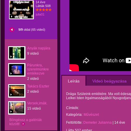
14 éve
Látták:508
julia01
9/9
oldal (65 videó)
Anyák napjára
9 videó
Párunkra,
szerelmünkre
emlékezve
2 videó
Leírás
Videó beágyazása
Takács Eszter
2 videó
Drága Szüleink emlékére. Ma volt édes
Lelkei Isten Irgalmasságából Nyugodja
Versek,imák.
Címkék:
15 videó
Kategória:
Művészet
Böngéssz a galériák
Feltöltötte:
Demeter Julianna
|
14 éve
között!
Látta 507 ember.