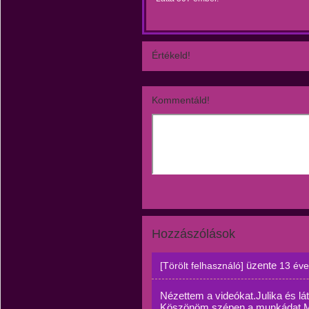
Értékeld!
Kommentáld!
Hozzászólások
üzente
[Törölt felhasználó]
13 éve
Nézettem a videókat.Julika és l
Köszönöm szépen a munkádat.Mi