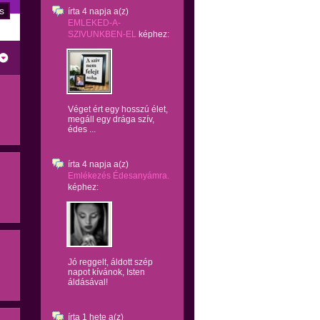
írta
4 napja
a(z)
EMLEKED-A-
SZIVUNKBEN-EL
képhez:
Véget ért egy hosszú élet,
megáll egy drága szív,
édes ...
írta
4 napja
a(z)
Emlékezés Édesanyámra.
képhez:
Jó reggelt, áldott szép
napot kívánok, Isten
áldásával!
írta
1 hete
a(z)