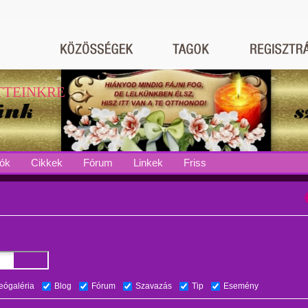
TTEINKRE
ók
Cikkek
Fórum
Linkek
Friss
eógaléria
Blog
Fórum
Szavazás
Tip
Esemény