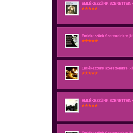
EMLÉKEZZÜNK SZERETTEIN
Emlékezzünk Szeretteinkre
(k
Emlékezzünk szeretteinkre
(k
EMLÉKEZZÜNK SZERETTEIN