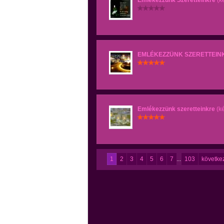
Emlékezzünk Szeretteinkre
(k
EMLÉKEZZÜNK SZERETTEIN
Emlékezzünk szeretteinkre
(k
1
2
3
4
5
6
7
...
103
követke