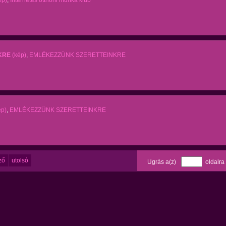
ép)
,
Internetes otthoni munka klub
KRE
(kép)
,
EMLÉKEZZÜNK SZERETTEINKRE
ép)
,
EMLÉKEZZÜNK SZERETTEINKRE
ző
utolsó
Ugrás a(z)
oldalra