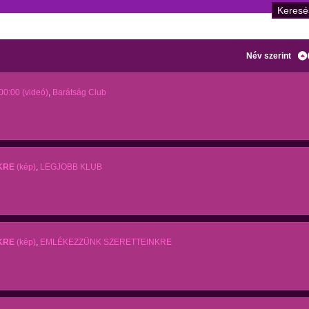
Név szerint
00:00 (videó)
,
Barátság Club
KRE
(kép)
,
LEGJOBB KLUB
KRE
(kép)
,
EMLÉKEZZÜNK SZERETTEINKRE