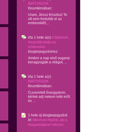
IMÁTSÁGOK
fórumtémában:
Uram, Jézus Krisztus! Te
ott sem fordultál el az
emberektől,...
írta
1 hete
a(z)
A fájdalom
megváltoztatja az
embereket.
blogbejegyzéshez:
Amikor a nap első sugarai
beragyogják a világot, ...
írta
1 hete
a(z)
IMÁTSÁGOK
fórumtémában:
Ó,szeretett őrangyalom,
kérlek adj nekem lelki erőt
és ...
1 hete
új blogbejegyzést
írt:
Mennyei Atyánk, aki a
magasságban lakozol,