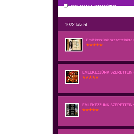
Csak ebben a közösségben
1022 találat
Emlékezzünk szeretteinkre
EMLÉKEZZÜNK SZERETTEIN
EMLÉKEZZÜNK SZERETTEIN