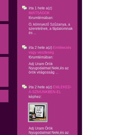
írta
1 hete
a(z)
IMÁTSÁGOK
fórumtémában:
Ó, könnyező Szűzanya, a
szeretetnek, a fájdalomnak
és ...
írta
2 hete
a(z)
Emlékezés
vagy veszteség
fórumtémában:
Adj Uram Örök
Nyugodalmat Neki,és az
örök világosság ...
írta
2 hete
a(z)
EMLEKED-
A-SZIVUNKBEN-EL
képhez:
Adj Uram Örök
Nyugodalmat Neki,és az