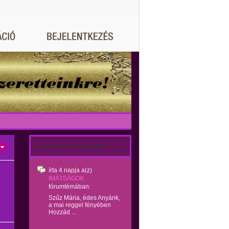
Ez történt a közösségben:
írta
4 napja
a(z)
IMÁTSÁGOK
fórumtémában:
Szűz Mária, édes Anyánk,
a mai reggel fényében
Hozzád ...