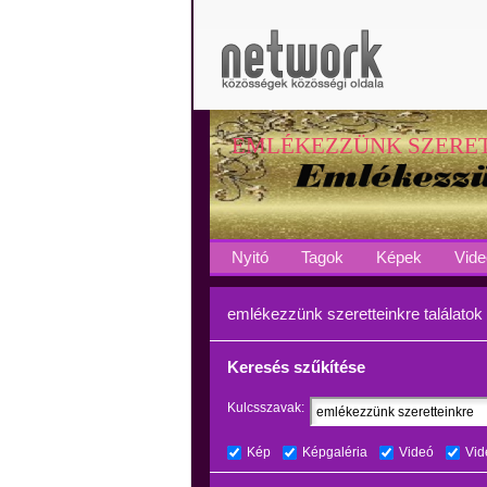
EMLÉKEZZÜNK SZERE
Nyitó
Tagok
Képek
Vide
emlékezzünk szeretteinkre találatok
Keresés szűkítése
Kulcsszavak:
Kép
Képgaléria
Videó
Vid