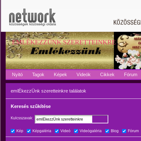
EMLÉKEZZÜNK SZERETTEINKRE
Nyitó
Tagok
Képek
Videók
Cikkek
Fórum
emlÉkezzÜnk szeretteinkre találatok
Keresés szűkítése
Kulcsszavak:
Kép
Képgaléria
Videó
Videógaléria
Blog
Fórum