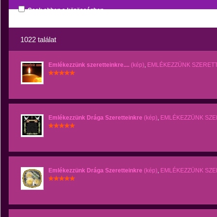
Csak ebben a közösségben
1022 találat
Emlékezzünk szeretteinkre....
(kép)
,
EMLÉKEZZÜNK SZERET
Emlékezzünk Drága Szeretteinkre
(kép)
,
EMLÉKEZZÜNK SZE
Emlékezzünk Drága Szeretteinkre
(kép)
,
EMLÉKEZZÜNK SZE