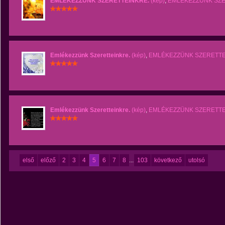
EMLÉKEZZÜNK SZERETTEINKRE.
(kép)
,
EMLÉKEZZÜNK SZ
Emlékezzünk Szeretteinkre.
(kép)
,
EMLÉKEZZÜNK SZERETT
Emlékezzünk Szeretteinkre.
(kép)
,
EMLÉKEZZÜNK SZERETT
első
előző
2
3
4
5
6
7
8
...
103
következő
utolsó