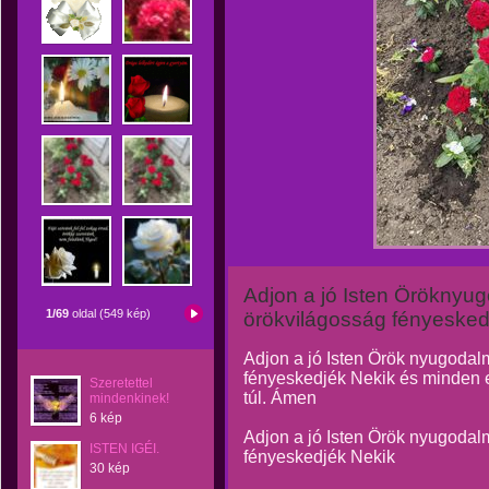
Adjon a jó Isten Öröknyu
1/69
oldal (549 kép)
örökvilágosság fényesked
Adjon a jó Isten Örök nyugodal
fényeskedjék Nekik és minden e
Szeretettel
túl. Ámen
mindenkinek!
6 kép
Adjon a jó Isten Örök nyugodal
ISTEN IGÉI.
fényeskedjék Nekik
30 kép