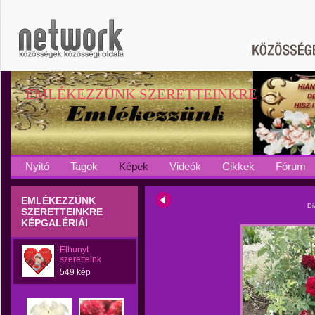
EMLÉKEZZÜNK SZERETTEINKRE
Nyitó
Tagok
Képek
Videók
Cikkek
Fórum
EMLÉKEZZÜNK
Di
SZERETTEINKRE
KÉPGALÉRIÁI
Elhunyt
szeretteink
549 kép