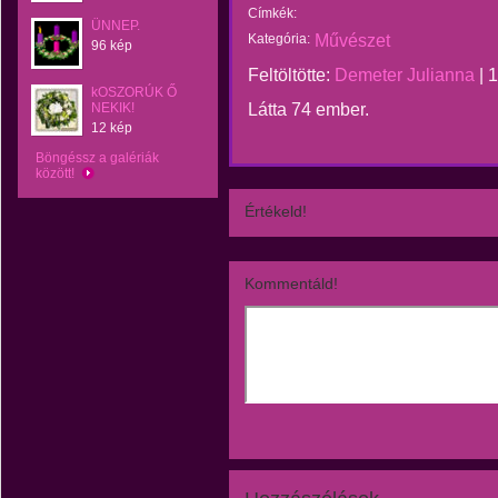
Címkék:
ÜNNEP.
Kategória:
Művészet
96 kép
Feltöltötte:
Demeter Julianna
|
1
kOSZORÚK Ő
NEKIK!
Látta 74 ember.
12 kép
Böngéssz a galériák
között!
Értékeld!
Kommentáld!