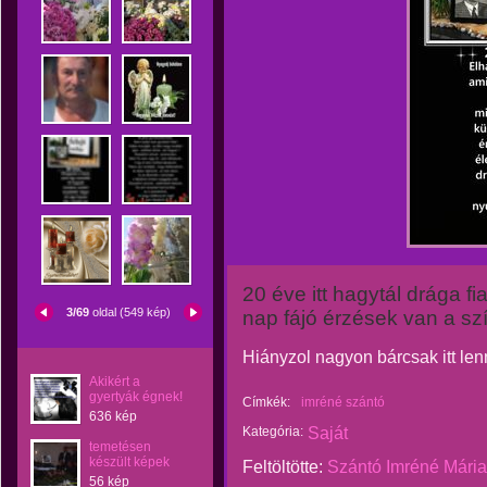
20 éve itt hagytál drága f
3/69
oldal (549 kép)
nap fájó érzések van a s
Hiányzol nagyon bárcsak itt len
Akikért a
gyertyák égnek!
Címkék:
imréné szántó
636 kép
Kategória:
Saját
temetésen
készült képek
Feltöltötte:
Szántó Imréné Mária
56 kép