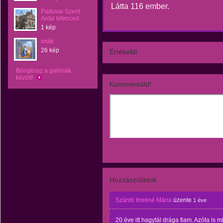
Látta 116 ember.
Paduvai Szent
Antal kilenced
1 kép
imák
26 kép
Értékeld!
Böngéssz a galériák
között!
Kommentáld!
Hozzászólások
Szántó Imréné Mária
üzente
1 éve
20 éve itt hagytál drága fiam. Azóta is