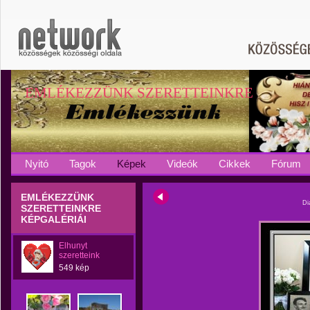
EMLÉKEZZÜNK SZERETTEINKRE
Nyitó
Tagok
Képek
Videók
Cikkek
Fórum
EMLÉKEZZÜNK
Di
SZERETTEINKRE
KÉPGALÉRIÁI
Elhunyt
szeretteink
549 kép