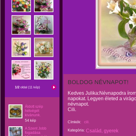
BOLDOG NÉVNAPOT!
1/2
oldal (11 kép)
Kedves Julika:Névnapodra írom 
napokat. Legyen életed a virág
névnapot.
Áldott szép
Cili.
hétvégét
kivánunk.
54 kép
Címkék:
cili.
A Szent Jobb
Kategória:
Család, gyerek
fogadása