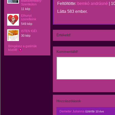
Mátraverebély-
Feltöltötte:
bemkó andrásné
|
10
Szentkúton
11 kép
Látta 583 ember.
Elhunyt
szeretteink
549 kép
ISTEN IGÉI.
Értékeld!
30 kép
Böngéssz a galériák
között!
Kommentáld!
Hozzászólások
Demeter Julianna
üzente
10 éve