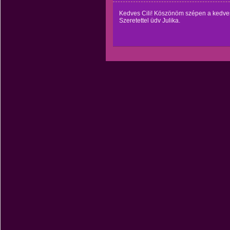
Kedves Cili! Köszönöm szépen a kedves 
Szeretettel üdv Julika.