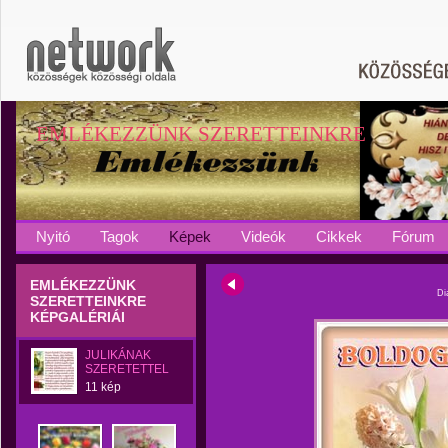
EMLÉKEZZÜNK SZERETTEINKRE
Nyitó
Tagok
Képek
Videók
Cikkek
Fórum
EMLÉKEZZÜNK
Di
SZERETTEINKRE
KÉPGALÉRIÁI
JULIKÁNAK
SZERETETTEL
11 kép