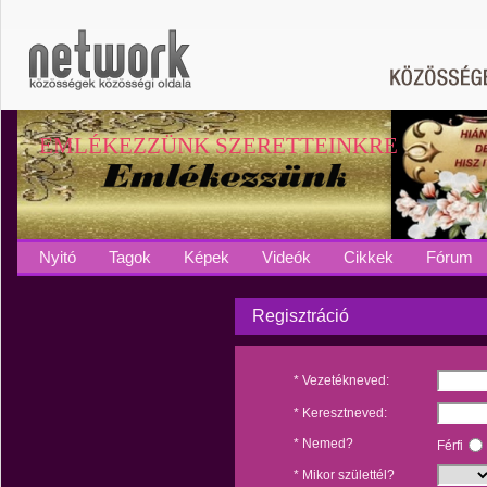
EMLÉKEZZÜNK SZERETTEINKRE
Nyitó
Tagok
Képek
Videók
Cikkek
Fórum
Regisztráció
* Vezetékneved:
* Keresztneved:
* Nemed?
Férfi
* Mikor születtél?