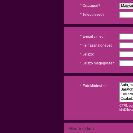
* Országod?
* Településed?
* E-mail címed:
* Felhasználóneved:
* Jelszó:
* Jelszó mégegyszer:
* Érdeklődési kör:
CTRL gom
kijelölhet
Ellenőrző kód