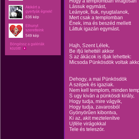
Hogy a templomban virágosan
Lássuk egymást,
Akikért a
gyertyák égnek!
Leányok, fiuk, nyugtalanok,
636 kép
Mert csak a templomban
Ének, ima és beszéd mellett
Elhunyt
Láttuk igazán egymást.
szeretteink
549 kép
Böngéssz a galériák
Hajh, Szent Lélek,
között!
Be ifjú lehettél akkor
S az ákácok is ifjak lehettek:
Micsoda Pünkösdök voltak akko
Dehogy, a mai Pünkösdök
A szépek és igaziak.
Nem kell templom, minden tem
S ugy kiván a pünkösdi király,
Hogy tudja, mire vágyik,
Hogy tudja, zavarosból
Gyönyörűen kibontva,
Ki az, akit meztelenítve
Ujféle virágokkal
Tele és teleszór.