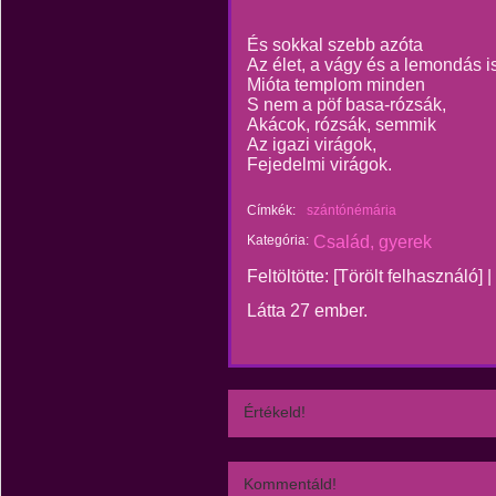
És sokkal szebb azóta
Az élet, a vágy és a lemondás is
Mióta templom minden
S nem a pöf basa-rózsák,
Akácok, rózsák, semmik
Az igazi virágok,
Fejedelmi virágok.
Címkék:
szántónémária
Kategória:
Család, gyerek
Feltöltötte:
[Törölt felhasználó]
|
Látta 27 ember.
Értékeld!
Kommentáld!