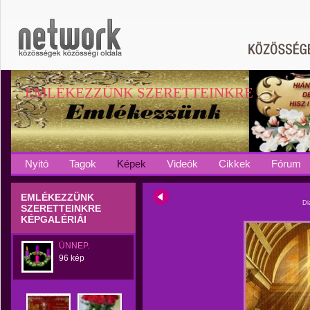
EMLÉKEZZÜNK SZERETTEINKRE
Nyitó
Tagok
Képek
Videók
Cikkek
Fórum
EMLÉKEZZÜNK
Di
SZERETTEINKRE
KÉPGALÉRIÁI
ÜNNEP.
96 kép