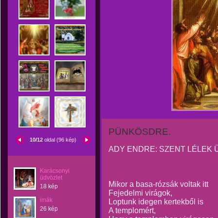
PÜNKÖSDRE.
10/12
oldal (96 kép)
ADY ENDRE: SZENT LÉLEK
Karácsonyi
üdvözlet
Mikor a basa-rózsák voltak itt
18 kép
Fejedelmi virágok,
imák
Loptunk idegen kertekből is
26 kép
A templomért,